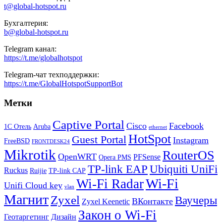
t@global-hotspot.ru
Бухгалтерия:
b@global-hotspot.ru
Telegram канал:
https://t.me/globalhotspot
Telegram-чат техподдержки:
https://t.me/GlobalHotspotSupportBot
Метки
Captive Portal
Cisco
Facebook
1С Отель
Aruba
ethernet
HotSpot
Guest Portal
Instagram
FreeBSD
FRONTDESK24
Mikrotik
RouterOS
OpenWRT
PFSense
Opera PMS
TP-link EAP
Ubiquiti UniFi
Ruckus
Ruijie
TP-link CAP
Wi-Fi
Wi-Fi Radar
Unifi Cloud key
vlan
Магнит
Zyxel
Ваучеры
ВКонтакте
Zyxel Keenetic
Закон о Wi-Fi
Геотаргетинг
Дизайн