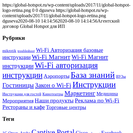
https://global-hotspot.ru/wp-content/uploads/2017/11/global-hotspot-
logo-retina.png
0
0
dguseva
https://global-hotspot.ru/wp-
content/uploads/2017/11/global-hotspot-logo-retina.png
dguseva
2020-08-10 14:14:56
2020-08-10 14:14:56
Агентский
договор Global Hotspot для ИП
Рубрики
Wi-Fi Авторизация базовые
mikrotik
troubleshoot
Wi-Fi Магнит
Wi-Fi Магнит
инструкции
Wi-Fi авторизация
инструкции
База знаний
инструкции
Аэропорты
ВУЗы
Инструкции
Гостиницы
Закон о Wi-Fi
Маркетинг
Медицина
Инструкции для гостей
Кинотеатры
Реклама по Wi-Fi
Наши продукты
Мероприятия
Рестораны и кафе
Торговые центры
Теги
Captive Portal
Cisco
Facebook