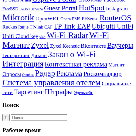
1С Отель
Aruba
ethernet
HotSpot
Guest Portal
Instagram
FreeBSD
FRONTDESK24
Mikrotik
RouterOS
OpenWRT
PFSense
Opera PMS
TP-link EAP
Ubiquiti UniFi
Ruckus
Ruijie
TP-link CAP
Wi-Fi
Wi-Fi Radar
Unifi Cloud key
vlan
Магнит
Zyxel
Ваучеры
ВКонтакте
Zyxel Keenetic
Закон о Wi-Fi
Геотаргетинг
Дизайн
Интеграция
Контекстная реклама
Магнит
Радар
Реклама
Роскомнадзор
Опросы
Ошибка
Система управления отелем
Социальные
Штрафы
Таргетинг
сети
Эдельвейс
Поиск
Рабочее время