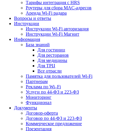
Тарифы интеграция с HRS
Роутеры для сбора MAC-адресов
Аренда Wi-Fi радара
Вопросы и ответы
Инструкции
Инструкции Wi-Fi авторизация
Инструкции Wi-Fi Магнит
Информация
База знаний
Для гостиниц
Для ресторанов
Для медицины
Для ТРЦ
Все отрасли
Памятка для пользователей Wi-Fi
Партнерам
Реклама по Wi–Fi
Услуги по 44-ФЗ и 223-ФЗ
Мониторинг
Функционал
Документы
Договор-оферта
Договор по 44-ФЗ и 223-ФЗ
Коммерческое предложение
Презентация