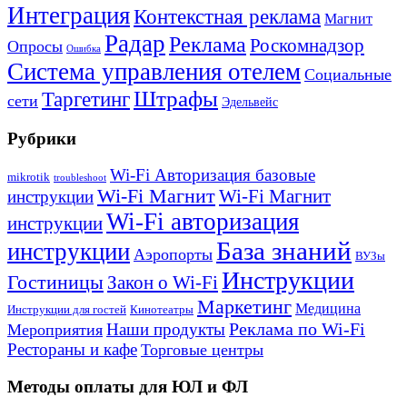
Интеграция
Контекстная реклама
Магнит
Радар
Реклама
Роскомнадзор
Опросы
Ошибка
Система управления отелем
Социальные
Штрафы
Таргетинг
сети
Эдельвейс
Рубрики
Wi-Fi Авторизация базовые
mikrotik
troubleshoot
Wi-Fi Магнит
Wi-Fi Магнит
инструкции
Wi-Fi авторизация
инструкции
База знаний
инструкции
Аэропорты
ВУЗы
Инструкции
Гостиницы
Закон о Wi-Fi
Маркетинг
Медицина
Инструкции для гостей
Кинотеатры
Реклама по Wi-Fi
Наши продукты
Мероприятия
Рестораны и кафе
Торговые центры
Методы оплаты для ЮЛ и ФЛ