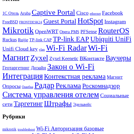
Captive Portal
Cisco
Facebook
1С Отель
Aruba
ethernet
HotSpot
Guest Portal
Instagram
FreeBSD
FRONTDESK24
Mikrotik
RouterOS
OpenWRT
PFSense
Opera PMS
TP-link EAP
Ubiquiti UniFi
Ruckus
Ruijie
TP-link CAP
Wi-Fi
Wi-Fi Radar
Unifi Cloud key
vlan
Магнит
Zyxel
Ваучеры
ВКонтакте
Zyxel Keenetic
Закон о Wi-Fi
Геотаргетинг
Дизайн
Интеграция
Контекстная реклама
Магнит
Радар
Реклама
Роскомнадзор
Опросы
Ошибка
Система управления отелем
Социальные
Штрафы
Таргетинг
сети
Эдельвейс
Рубрики
Wi-Fi Авторизация базовые
mikrotik
troubleshoot