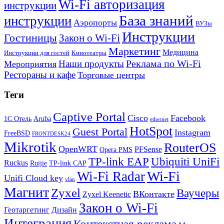
Wi-Fi авторизация
инструкции
База знаний
инструкции
Аэропорты
ВУЗы
Инструкции
Гостиницы
Закон о Wi-Fi
Маркетинг
Медицина
Инструкции для гостей
Кинотеатры
Реклама по Wi-Fi
Наши продукты
Мероприятия
Рестораны и кафе
Торговые центры
Теги
Captive Portal
Cisco
Facebook
1С Отель
Aruba
ethernet
HotSpot
Guest Portal
Instagram
FreeBSD
FRONTDESK24
Mikrotik
RouterOS
OpenWRT
PFSense
Opera PMS
TP-link EAP
Ubiquiti UniFi
Ruckus
Ruijie
TP-link CAP
Wi-Fi
Wi-Fi Radar
Unifi Cloud key
vlan
Магнит
Zyxel
Ваучеры
ВКонтакте
Zyxel Keenetic
Закон о Wi-Fi
Геотаргетинг
Дизайн
Интеграция