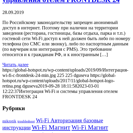
28.09.2019
По Российскому законодательству запрещен анонимный
доступ в интернет. Поэтому при наличии на территории
заведения (ресторана, гостиницы, базы отдыха, парка и т.п.)
гостевой сети Wi-Fi доступ к ней должен быть либо по номеру
телефона (по СМС или звонку), либо по паспортным данным
(по ваучерам или интеграция с PMS). Это требование
относится и к гражданам РФ, и к иностранным […]
Читать далее
https://global-hotspot.ru/wp-content/uploads/2019/09/Интеграция-
wi-fi-с-frontdesk-24-min.jpg
225
225
dguseva
https://global-
hotspot.ru/wp-content/uploads/2017/11/global-hotspot-logo-
retina.png
dguseva
2019-09-28 18:11:58
2023-03-01
12:22:37
Интеграция Wi-Fi и системы управления отелем
FRONTDESK 24
Рубрики
Wi-Fi Авторизация базовые
mikrotik
troubleshoot
Wi-Fi Магнит
Wi-Fi Магнит
инструкции