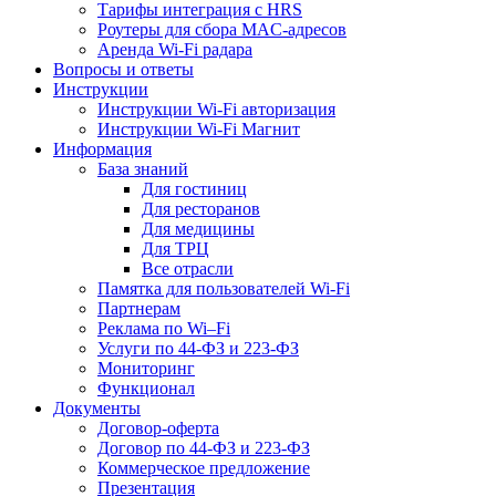
Тарифы интеграция с HRS
Роутеры для сбора MAC-адресов
Аренда Wi-Fi радара
Вопросы и ответы
Инструкции
Инструкции Wi-Fi авторизация
Инструкции Wi-Fi Магнит
Информация
База знаний
Для гостиниц
Для ресторанов
Для медицины
Для ТРЦ
Все отрасли
Памятка для пользователей Wi-Fi
Партнерам
Реклама по Wi–Fi
Услуги по 44-ФЗ и 223-ФЗ
Мониторинг
Функционал
Документы
Договор-оферта
Договор по 44-ФЗ и 223-ФЗ
Коммерческое предложение
Презентация