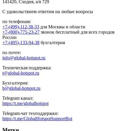
141420, Сходня, а/я 729
С удовольствием ответим на любые вопросы
по телефонам:
+7-(499)-112-38-33
для Москвы и области
+7-(800)-775-23-27
звонок бесплатный для всех городов
России
+7-(495)-133-94-38
бухгалтерия
по почте:
info@global-hotspot.ru
Техническая поддержка:
t@global-hotspot.ru
Бухгалтерия:
b@global-hotspot.ru
Telegram канал:
https://t.me/globalhotspot
Telegram-чат техподдержки:
https://t.me/GlobalHotspotSupportBot
Метки