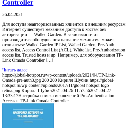
Controller
26.04.2021
Для доступа неавторизованных клиентов к внешним ресурсам
Интернет существует механизм доступа к хостам без
авторизации — Walled Garden. В зависимости от
производителя оборудования название механизма может
отличаться: Walled Garden IP List, Walled Garden, Pre-Auth
access list, Access Control List (ACL), White list, Pre-Authorization
access list, Trusted hosts и др. Например, для оборудования TP-
Link Omada Controller […]
Читать далее
https://global-hotspot.ru/wp-content/uploads/2021/04/TP-Link-
Omada-pre-auth3.jpg
200
200
Кирилл Шубин
https://global-
hotspot.ru/wp-content/uploads/2017/11/global-hotspot-logo-
retina.png
Кирилл Шубин
2021-04-26 11:57:56
2021-04-27
13:33:17
Настройка списка исключений Pre-Authentication
Access в TP-Link Omada Controller