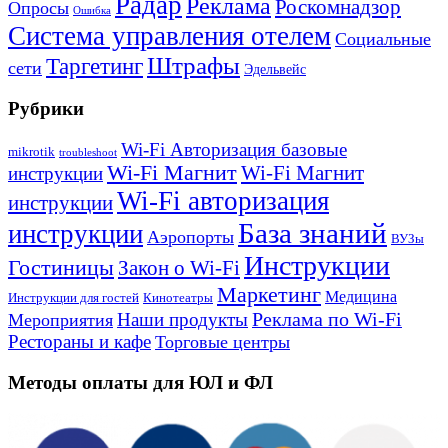
Радар
Реклама
Роскомнадзор
Опросы
Ошибка
Система управления отелем
Социальные
Штрафы
Таргетинг
сети
Эдельвейс
Рубрики
Wi-Fi Авторизация базовые
mikrotik
troubleshoot
Wi-Fi Магнит
Wi-Fi Магнит
инструкции
Wi-Fi авторизация
инструкции
База знаний
инструкции
Аэропорты
ВУЗы
Инструкции
Гостиницы
Закон о Wi-Fi
Маркетинг
Медицина
Инструкции для гостей
Кинотеатры
Реклама по Wi-Fi
Наши продукты
Мероприятия
Рестораны и кафе
Торговые центры
Методы оплаты для ЮЛ и ФЛ