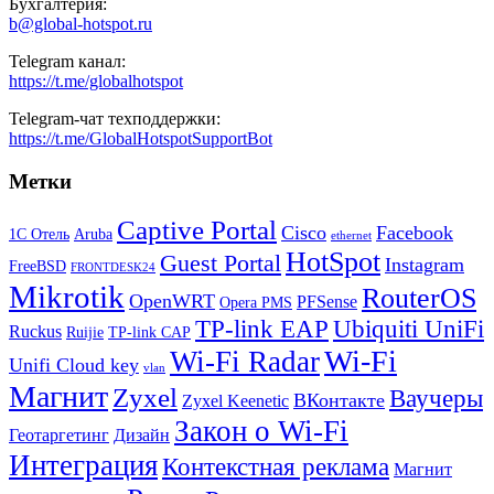
Бухгалтерия:
b@global-hotspot.ru
Telegram канал:
https://t.me/globalhotspot
Telegram-чат техподдержки:
https://t.me/GlobalHotspotSupportBot
Метки
Captive Portal
Cisco
Facebook
1С Отель
Aruba
ethernet
HotSpot
Guest Portal
Instagram
FreeBSD
FRONTDESK24
Mikrotik
RouterOS
OpenWRT
PFSense
Opera PMS
TP-link EAP
Ubiquiti UniFi
Ruckus
Ruijie
TP-link CAP
Wi-Fi
Wi-Fi Radar
Unifi Cloud key
vlan
Магнит
Zyxel
Ваучеры
ВКонтакте
Zyxel Keenetic
Закон о Wi-Fi
Геотаргетинг
Дизайн
Интеграция
Контекстная реклама
Магнит