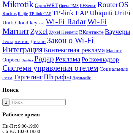
Mikrotik
RouterOS
OpenWRT
PFSense
Opera PMS
TP-link EAP
Ubiquiti UniFi
Ruckus
Ruijie
TP-link CAP
Wi-Fi
Wi-Fi Radar
Unifi Cloud key
vlan
Магнит
Zyxel
Ваучеры
ВКонтакте
Zyxel Keenetic
Закон о Wi-Fi
Геотаргетинг
Дизайн
Интеграция
Контекстная реклама
Магнит
Радар
Реклама
Роскомнадзор
Опросы
Ошибка
Система управления отелем
Социальные
Штрафы
Таргетинг
сети
Эдельвейс
Поиск
Рабочее время
Пн-Пт: 9:00-19:00
Сб-Вс: 10:00-18:00