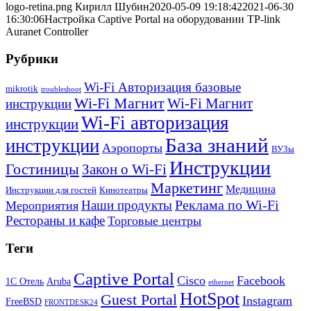
logo-retina.png
Кирилл Шубин
2020-05-09 19:18:42
2021-06-30
16:30:06
Настройка Captive Portal на оборудовании TP-link
Auranet Controller
Рубрики
Wi-Fi Авторизация базовые
mikrotik
troubleshoot
Wi-Fi Магнит
Wi-Fi Магнит
инструкции
Wi-Fi авторизация
инструкции
База знаний
инструкции
Аэропорты
ВУЗы
Инструкции
Гостиницы
Закон о Wi-Fi
Маркетинг
Медицина
Инструкции для гостей
Кинотеатры
Реклама по Wi-Fi
Наши продукты
Мероприятия
Рестораны и кафе
Торговые центры
Теги
Captive Portal
Cisco
Facebook
1С Отель
Aruba
ethernet
HotSpot
Guest Portal
Instagram
FreeBSD
FRONTDESK24