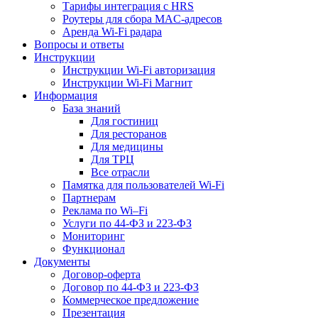
Тарифы интеграция с HRS
Роутеры для сбора MAC-адресов
Аренда Wi-Fi радара
Вопросы и ответы
Инструкции
Инструкции Wi-Fi авторизация
Инструкции Wi-Fi Магнит
Информация
База знаний
Для гостиниц
Для ресторанов
Для медицины
Для ТРЦ
Все отрасли
Памятка для пользователей Wi-Fi
Партнерам
Реклама по Wi–Fi
Услуги по 44-ФЗ и 223-ФЗ
Мониторинг
Функционал
Документы
Договор-оферта
Договор по 44-ФЗ и 223-ФЗ
Коммерческое предложение
Презентация