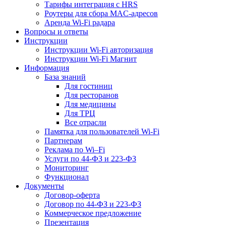
Тарифы интеграция с HRS
Роутеры для сбора MAC-адресов
Аренда Wi-Fi радара
Вопросы и ответы
Инструкции
Инструкции Wi-Fi авторизация
Инструкции Wi-Fi Магнит
Информация
База знаний
Для гостиниц
Для ресторанов
Для медицины
Для ТРЦ
Все отрасли
Памятка для пользователей Wi-Fi
Партнерам
Реклама по Wi–Fi
Услуги по 44-ФЗ и 223-ФЗ
Мониторинг
Функционал
Документы
Договор-оферта
Договор по 44-ФЗ и 223-ФЗ
Коммерческое предложение
Презентация