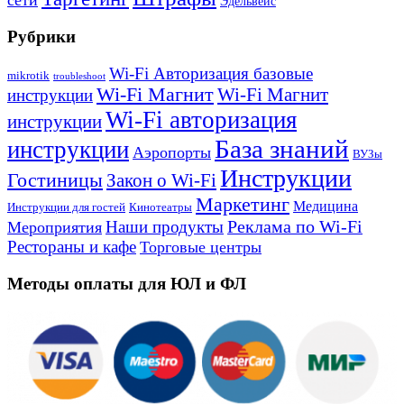
Эдельвейс
Рубрики
Wi-Fi Авторизация базовые
mikrotik
troubleshoot
Wi-Fi Магнит
Wi-Fi Магнит
инструкции
Wi-Fi авторизация
инструкции
База знаний
инструкции
Аэропорты
ВУЗы
Инструкции
Гостиницы
Закон о Wi-Fi
Маркетинг
Медицина
Инструкции для гостей
Кинотеатры
Реклама по Wi-Fi
Наши продукты
Мероприятия
Рестораны и кафе
Торговые центры
Методы оплаты для ЮЛ и ФЛ