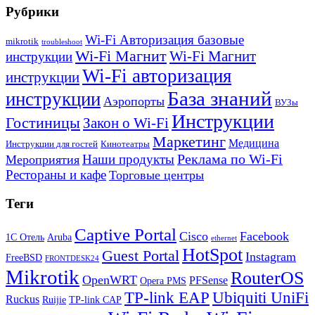
Рубрики
Wi-Fi Авторизация базовые
mikrotik
troubleshoot
Wi-Fi Магнит
Wi-Fi Магнит
инструкции
Wi-Fi авторизация
инструкции
База знаний
инструкции
Аэропорты
ВУЗы
Инструкции
Гостиницы
Закон о Wi-Fi
Маркетинг
Медицина
Инструкции для гостей
Кинотеатры
Реклама по Wi-Fi
Наши продукты
Мероприятия
Рестораны и кафе
Торговые центры
Теги
Captive Portal
Cisco
Facebook
1С Отель
Aruba
ethernet
HotSpot
Guest Portal
Instagram
FreeBSD
FRONTDESK24
Mikrotik
RouterOS
OpenWRT
PFSense
Opera PMS
TP-link EAP
Ubiquiti UniFi
Ruckus
Ruijie
TP-link CAP