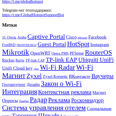
https://t.me/globalhotspot
Telegram-чат техподдержки:
https://t.me/GlobalHotspotSupportBot
Метки
Captive Portal
Cisco
Facebook
1С Отель
Aruba
ethernet
HotSpot
Guest Portal
Instagram
FreeBSD
FRONTDESK24
Mikrotik
RouterOS
OpenWRT
PFSense
Opera PMS
TP-link EAP
Ubiquiti UniFi
Ruckus
Ruijie
TP-link CAP
Wi-Fi
Wi-Fi Radar
Unifi Cloud key
vlan
Магнит
Zyxel
Ваучеры
ВКонтакте
Zyxel Keenetic
Закон о Wi-Fi
Геотаргетинг
Дизайн
Интеграция
Контекстная реклама
Магнит
Радар
Реклама
Роскомнадзор
Опросы
Ошибка
Система управления отелем
Социальные
Штрафы
Таргетинг
сети