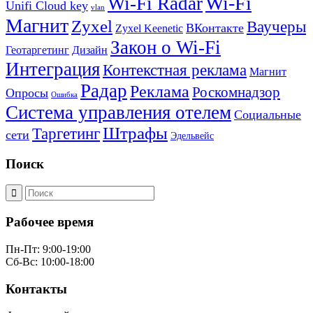
Wi-Fi
Wi-Fi Radar
Unifi Cloud key
vlan
Магнит
Zyxel
Ваучеры
ВКонтакте
Zyxel Keenetic
Закон о Wi-Fi
Геотаргетинг
Дизайн
Интеграция
Контекстная реклама
Магнит
Радар
Реклама
Роскомнадзор
Опросы
Ошибка
Система управления отелем
Социальные
Штрафы
Таргетинг
сети
Эдельвейс
Поиск
Рабочее время
Пн-Пт: 9:00-19:00
Сб-Вс: 10:00-18:00
Контакты