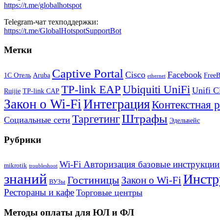
https://t.me/globalhotspot
Telegram-чат техподдержки:
https://t.me/GlobalHotspotSupportBot
Метки
Captive Portal
Cisco
Facebook
1С Отель
Aruba
Free
ethernet
TP-link EAP
Ubiquiti UniFi
Unifi C
Ruijie
TP-link CAP
Закон о Wi-Fi
Интеграция
Контекстная 
Штрафы
Таргетинг
Социальные сети
Эдельвейс
Рубрики
Wi-Fi Авторизация базовые инструкции
mikrotik
troubleshoot
знаний
Инстр
Гостиницы
Закон о Wi-Fi
ВУЗы
Рестораны и кафе
Торговые центры
Методы оплаты для ЮЛ и ФЛ