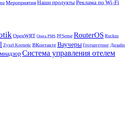
Реклама по Wi-Fi
Наши продукты
Мероприятия
на
otik
RouterOS
OpenWRT
PFSense
Ruckus
Opera PMS
l
Ваучеры
ВКонтакте
Zyxel Keenetic
Геотаргетинг
Дизайн
Система управления отелем
мнадзор