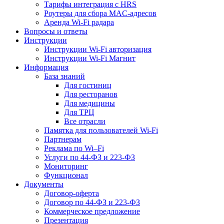
Тарифы интеграция с HRS
Роутеры для сбора MAC-адресов
Аренда Wi-Fi радара
Вопросы и ответы
Инструкции
Инструкции Wi-Fi авторизация
Инструкции Wi-Fi Магнит
Информация
База знаний
Для гостиниц
Для ресторанов
Для медицины
Для ТРЦ
Все отрасли
Памятка для пользователей Wi-Fi
Партнерам
Реклама по Wi–Fi
Услуги по 44-ФЗ и 223-ФЗ
Мониторинг
Функционал
Документы
Договор-оферта
Договор по 44-ФЗ и 223-ФЗ
Коммерческое предложение
Презентация