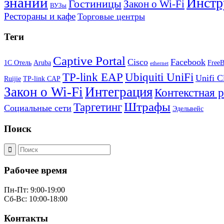
знаний
Инстр
Гостиницы
Закон о Wi-Fi
ВУЗы
Рестораны и кафе
Торговые центры
Теги
Captive Portal
Cisco
Facebook
1С Отель
Aruba
Free
ethernet
TP-link EAP
Ubiquiti UniFi
Unifi C
Ruijie
TP-link CAP
Закон о Wi-Fi
Интеграция
Контекстная 
Штрафы
Таргетинг
Социальные сети
Эдельвейс
Поиск
Рабочее время
Пн-Пт: 9:00-19:00
Сб-Вс: 10:00-18:00
Контакты