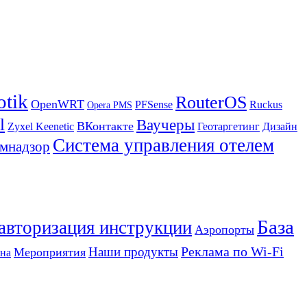
otik
RouterOS
OpenWRT
PFSense
Ruckus
Opera PMS
l
Ваучеры
ВКонтакте
Zyxel Keenetic
Геотаргетинг
Дизайн
Система управления отелем
мнадзор
База
 авторизация инструкции
Аэропорты
Реклама по Wi-Fi
Наши продукты
Мероприятия
на