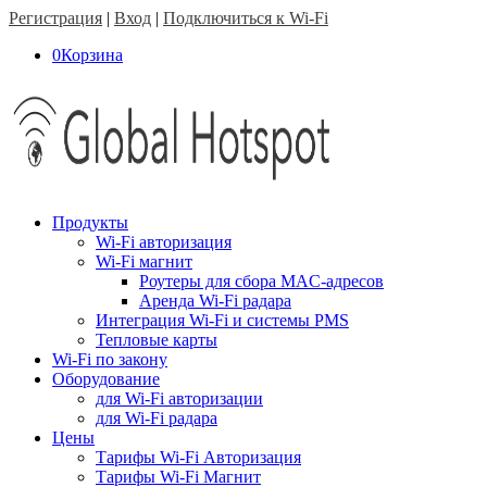
Регистрация
|
Вход
|
Подключиться к Wi-Fi
0
Корзина
Продукты
Wi-Fi авторизация
Wi-Fi магнит
Роутеры для сбора MAC-адресов
Аренда Wi-Fi радара
Интеграция Wi-Fi и системы PMS
Тепловые карты
Wi-Fi по закону
Оборудование
для Wi-Fi авторизации
для Wi-Fi радара
Цены
Тарифы Wi-Fi Авторизация
Тарифы Wi-Fi Магнит