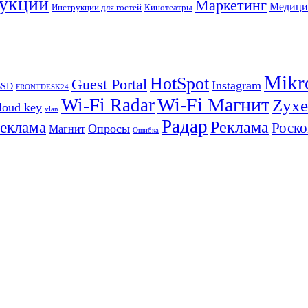
укции
Маркетинг
Медици
Инструкции для гостей
Кинотеатры
Mikr
HotSpot
Guest Portal
Instagram
BSD
FRONTDESK24
Wi-Fi Магнит
Wi-Fi Radar
Zyxe
loud key
vlan
Радар
Реклама
реклама
Роско
Опросы
Магнит
Ошибка