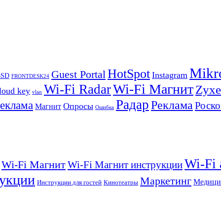
Mikr
HotSpot
Guest Portal
Instagram
BSD
FRONTDESK24
Wi-Fi Магнит
Wi-Fi Radar
Zyxe
loud key
vlan
Радар
Реклама
реклама
Роско
Опросы
Магнит
Ошибка
Wi-Fi
Wi-Fi Магнит
Wi-Fi Магнит инструкции
укции
Маркетинг
Медици
Инструкции для гостей
Кинотеатры