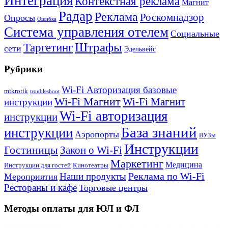
Интеграция
Контекстная реклама
Магнит
Радар
Реклама
Роскомнадзор
Опросы
Ошибка
Система управления отелем
Социальные
Штрафы
Таргетинг
сети
Эдельвейс
Рубрики
Wi-Fi Авторизация базовые
mikrotik
troubleshoot
Wi-Fi Магнит
Wi-Fi Магнит
инструкции
Wi-Fi авторизация
инструкции
База знаний
инструкции
Аэропорты
ВУЗы
Инструкции
Гостиницы
Закон о Wi-Fi
Маркетинг
Медицина
Инструкции для гостей
Кинотеатры
Реклама по Wi-Fi
Наши продукты
Мероприятия
Рестораны и кафе
Торговые центры
Методы оплаты для ЮЛ и ФЛ