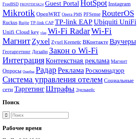
HotSpot
Guest Portal
Instagram
FreeBSD
FRONTDESK24
Mikrotik
RouterOS
OpenWRT
PFSense
Opera PMS
TP-link EAP
Ubiquiti UniFi
Ruckus
Ruijie
TP-link CAP
Wi-Fi
Wi-Fi Radar
Unifi Cloud key
vlan
Магнит
Zyxel
Ваучеры
ВКонтакте
Zyxel Keenetic
Закон о Wi-Fi
Геотаргетинг
Дизайн
Интеграция
Контекстная реклама
Магнит
Радар
Реклама
Роскомнадзор
Опросы
Ошибка
Система управления отелем
Социальные
Штрафы
Таргетинг
сети
Эдельвейс
Поиск
Рабочее время