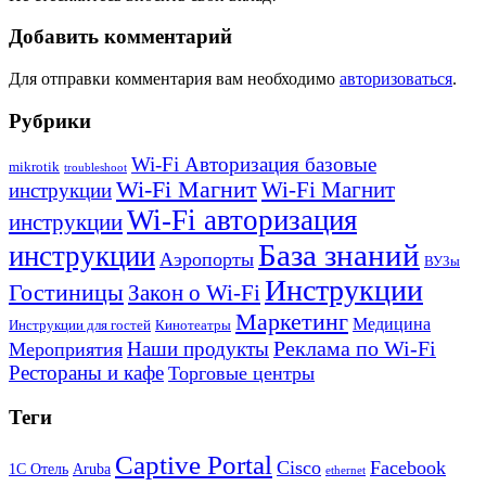
Добавить комментарий
Для отправки комментария вам необходимо
авторизоваться
.
Рубрики
Wi-Fi Авторизация базовые
mikrotik
troubleshoot
Wi-Fi Магнит
Wi-Fi Магнит
инструкции
Wi-Fi авторизация
инструкции
База знаний
инструкции
Аэропорты
ВУЗы
Инструкции
Гостиницы
Закон о Wi-Fi
Маркетинг
Медицина
Инструкции для гостей
Кинотеатры
Реклама по Wi-Fi
Наши продукты
Мероприятия
Рестораны и кафе
Торговые центры
Теги
Captive Portal
Cisco
Facebook
1С Отель
Aruba
ethernet