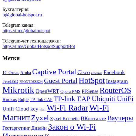
Бухгалтерия:
b@global-hotspot.ru
Telegram канал:
https://t.me/globalhotspot
Telegram-чат техподдержки:
https://t.me/GlobalHotspotSupportBot
Метки
Captive Portal
Cisco
Facebook
1С Отель
Aruba
ethernet
HotSpot
Guest Portal
Instagram
FreeBSD
FRONTDESK24
Mikrotik
RouterOS
OpenWRT
PFSense
Opera PMS
TP-link EAP
Ubiquiti UniFi
Ruckus
Ruijie
TP-link CAP
Wi-Fi
Wi-Fi Radar
Unifi Cloud key
vlan
Магнит
Zyxel
Ваучеры
ВКонтакте
Zyxel Keenetic
Закон о Wi-Fi
Геотаргетинг
Дизайн