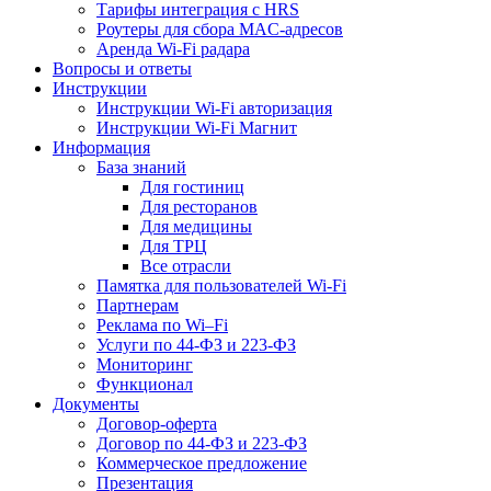
Тарифы интеграция с HRS
Роутеры для сбора MAC-адресов
Аренда Wi-Fi радара
Вопросы и ответы
Инструкции
Инструкции Wi-Fi авторизация
Инструкции Wi-Fi Магнит
Информация
База знаний
Для гостиниц
Для ресторанов
Для медицины
Для ТРЦ
Все отрасли
Памятка для пользователей Wi-Fi
Партнерам
Реклама по Wi–Fi
Услуги по 44-ФЗ и 223-ФЗ
Мониторинг
Функционал
Документы
Договор-оферта
Договор по 44-ФЗ и 223-ФЗ
Коммерческое предложение
Презентация