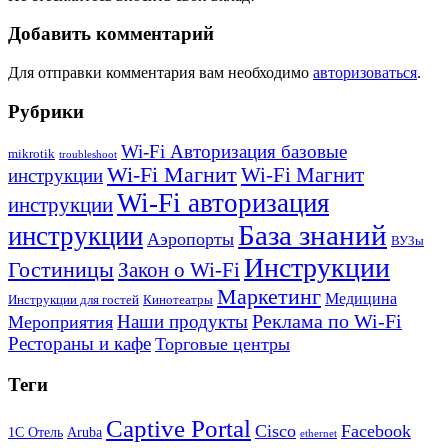
Добавить комментарий
Для отправки комментария вам необходимо
авторизоваться
.
Рубрики
Wi-Fi Авторизация базовые
mikrotik
troubleshoot
Wi-Fi Магнит
Wi-Fi Магнит
инструкции
Wi-Fi авторизация
инструкции
База знаний
инструкции
Аэропорты
ВУЗы
Инструкции
Гостиницы
Закон о Wi-Fi
Маркетинг
Медицина
Инструкции для гостей
Кинотеатры
Реклама по Wi-Fi
Наши продукты
Мероприятия
Рестораны и кафе
Торговые центры
Теги
Captive Portal
Cisco
Facebook
1С Отель
Aruba
ethernet