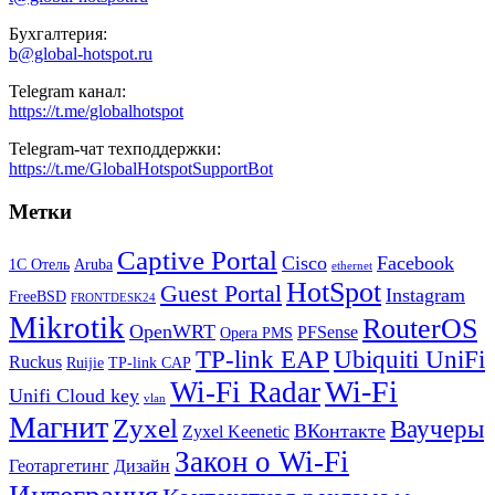
Бухгалтерия:
b@global-hotspot.ru
Telegram канал:
https://t.me/globalhotspot
Telegram-чат техподдержки:
https://t.me/GlobalHotspotSupportBot
Метки
Captive Portal
Cisco
Facebook
1С Отель
Aruba
ethernet
HotSpot
Guest Portal
Instagram
FreeBSD
FRONTDESK24
Mikrotik
RouterOS
OpenWRT
PFSense
Opera PMS
TP-link EAP
Ubiquiti UniFi
Ruckus
Ruijie
TP-link CAP
Wi-Fi
Wi-Fi Radar
Unifi Cloud key
vlan
Магнит
Zyxel
Ваучеры
ВКонтакте
Zyxel Keenetic
Закон о Wi-Fi
Геотаргетинг
Дизайн