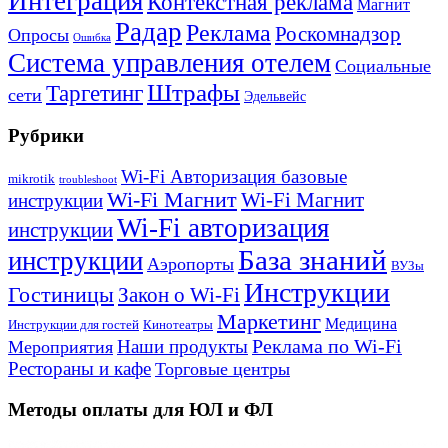
Интеграция
Контекстная реклама
Магнит
Радар
Реклама
Роскомнадзор
Опросы
Ошибка
Система управления отелем
Социальные
Штрафы
Таргетинг
сети
Эдельвейс
Рубрики
Wi-Fi Авторизация базовые
mikrotik
troubleshoot
Wi-Fi Магнит
Wi-Fi Магнит
инструкции
Wi-Fi авторизация
инструкции
База знаний
инструкции
Аэропорты
ВУЗы
Инструкции
Гостиницы
Закон о Wi-Fi
Маркетинг
Медицина
Инструкции для гостей
Кинотеатры
Реклама по Wi-Fi
Наши продукты
Мероприятия
Рестораны и кафе
Торговые центры
Методы оплаты для ЮЛ и ФЛ