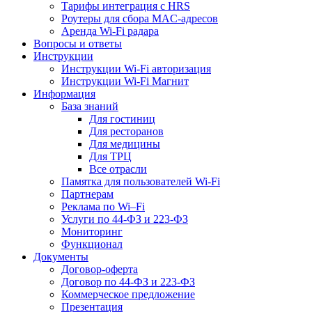
Тарифы интеграция с HRS
Роутеры для сбора MAC-адресов
Аренда Wi-Fi радара
Вопросы и ответы
Инструкции
Инструкции Wi-Fi авторизация
Инструкции Wi-Fi Магнит
Информация
База знаний
Для гостиниц
Для ресторанов
Для медицины
Для ТРЦ
Все отрасли
Памятка для пользователей Wi-Fi
Партнерам
Реклама по Wi–Fi
Услуги по 44-ФЗ и 223-ФЗ
Мониторинг
Функционал
Документы
Договор-оферта
Договор по 44-ФЗ и 223-ФЗ
Коммерческое предложение
Презентация