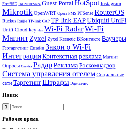
HotSpot
Guest Portal
Instagram
FreeBSD
FRONTDESK24
Mikrotik
RouterOS
OpenWRT
PFSense
Opera PMS
TP-link EAP
Ubiquiti UniFi
Ruckus
Ruijie
TP-link CAP
Wi-Fi
Wi-Fi Radar
Unifi Cloud key
vlan
Магнит
Zyxel
Ваучеры
ВКонтакте
Zyxel Keenetic
Закон о Wi-Fi
Геотаргетинг
Дизайн
Интеграция
Контекстная реклама
Магнит
Радар
Реклама
Роскомнадзор
Опросы
Ошибка
Система управления отелем
Социальные
Штрафы
Таргетинг
сети
Эдельвейс
Поиск
Рабочее время