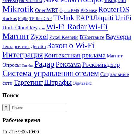
Guest Portal
Instagram
FreeBSD
FRONTDESK24
Mikrotik
RouterOS
OpenWRT
PFSense
Opera PMS
TP-link EAP
Ubiquiti UniFi
Ruckus
Ruijie
TP-link CAP
Wi-Fi
Wi-Fi Radar
Unifi Cloud key
vlan
Магнит
Zyxel
Ваучеры
ВКонтакте
Zyxel Keenetic
Закон о Wi-Fi
Геотаргетинг
Дизайн
Интеграция
Контекстная реклама
Магнит
Радар
Реклама
Роскомнадзор
Опросы
Ошибка
Система управления отелем
Социальные
Штрафы
Таргетинг
сети
Эдельвейс
Поиск
Рабочее время
Пн-Пт: 9:00-19:00