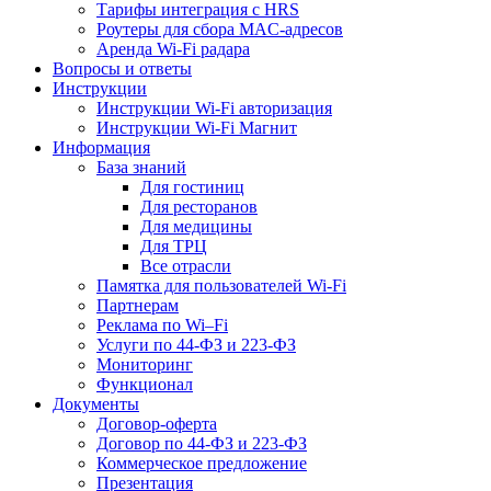
Тарифы интеграция с HRS
Роутеры для сбора MAC-адресов
Аренда Wi-Fi радара
Вопросы и ответы
Инструкции
Инструкции Wi-Fi авторизация
Инструкции Wi-Fi Магнит
Информация
База знаний
Для гостиниц
Для ресторанов
Для медицины
Для ТРЦ
Все отрасли
Памятка для пользователей Wi-Fi
Партнерам
Реклама по Wi–Fi
Услуги по 44-ФЗ и 223-ФЗ
Мониторинг
Функционал
Документы
Договор-оферта
Договор по 44-ФЗ и 223-ФЗ
Коммерческое предложение
Презентация