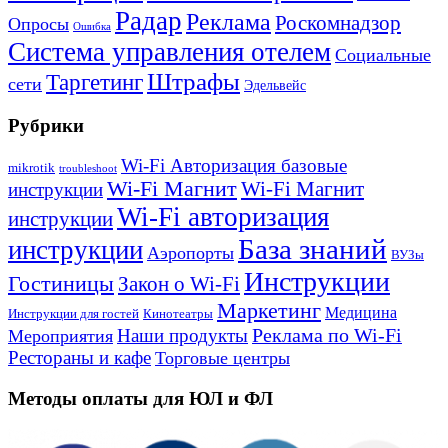
Радар
Реклама
Роскомнадзор
Опросы
Ошибка
Система управления отелем
Социальные
Штрафы
Таргетинг
сети
Эдельвейс
Рубрики
Wi-Fi Авторизация базовые
mikrotik
troubleshoot
Wi-Fi Магнит
Wi-Fi Магнит
инструкции
Wi-Fi авторизация
инструкции
База знаний
инструкции
Аэропорты
ВУЗы
Инструкции
Гостиницы
Закон о Wi-Fi
Маркетинг
Медицина
Инструкции для гостей
Кинотеатры
Реклама по Wi-Fi
Наши продукты
Мероприятия
Рестораны и кафе
Торговые центры
Методы оплаты для ЮЛ и ФЛ