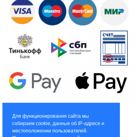
Global Marketing
Для функционирования сайта мы
собираем cookie, данные об IP-адресе и
Услуги по маркетингу и рекламе global-adv.ru
местоположении пользователей.
®Global Hotspot © Копирайт - ООО «ГФГ», 2016-2024.