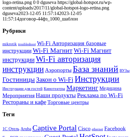
logo-retina.png
0
0
dguseva
https://global-hotspot.ru/wp-
content/uploads/2017/11/global-hotspot-logo-retina.png
dguseva
2023-12-05 11:57:14
2023-12-05
11:57:14
договор-44фз_1000_шаблон
Рубрики
Wi-Fi Авторизация базовые
mikrotik
troubleshoot
Wi-Fi Магнит
Wi-Fi Магнит
инструкции
Wi-Fi авторизация
инструкции
База знаний
инструкции
Аэропорты
ВУЗы
Инструкции
Гостиницы
Закон о Wi-Fi
Маркетинг
Медицина
Инструкции для гостей
Кинотеатры
Реклама по Wi-Fi
Наши продукты
Мероприятия
Рестораны и кафе
Торговые центры
Теги
Captive Portal
Cisco
Facebook
1С Отель
Aruba
ethernet
HotSpot