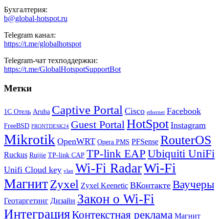
Бухгалтерия:
b@global-hotspot.ru
Telegram канал:
https://t.me/globalhotspot
Telegram-чат техподдержки:
https://t.me/GlobalHotspotSupportBot
Метки
Captive Portal
Cisco
Facebook
1С Отель
Aruba
ethernet
HotSpot
Guest Portal
Instagram
FreeBSD
FRONTDESK24
Mikrotik
RouterOS
OpenWRT
PFSense
Opera PMS
TP-link EAP
Ubiquiti UniFi
Ruckus
Ruijie
TP-link CAP
Wi-Fi
Wi-Fi Radar
Unifi Cloud key
vlan
Магнит
Zyxel
Ваучеры
ВКонтакте
Zyxel Keenetic
Закон о Wi-Fi
Геотаргетинг
Дизайн
Интеграция
Контекстная реклама
Магнит