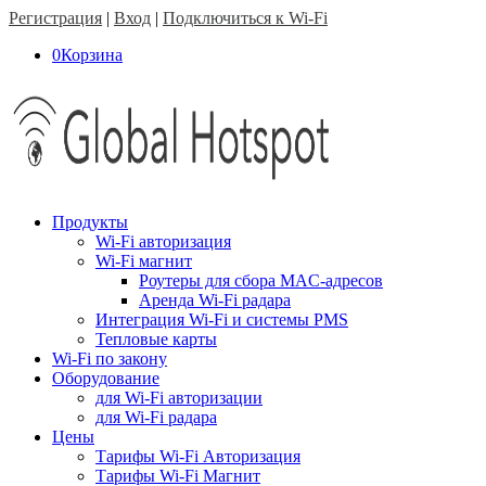
Регистрация
|
Вход
|
Подключиться к Wi-Fi
0
Корзина
Продукты
Wi-Fi авторизация
Wi-Fi магнит
Роутеры для сбора MAC-адресов
Аренда Wi-Fi радара
Интеграция Wi-Fi и системы PMS
Тепловые карты
Wi-Fi по закону
Оборудование
для Wi-Fi авторизации
для Wi-Fi радара
Цены
Тарифы Wi-Fi Авторизация
Тарифы Wi-Fi Магнит