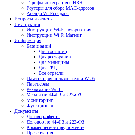
Тарифы интеграция с HRS
Роутеры для сбора MAC-адресов
Аренда Wi-Fi радара
Вопросы и ответы
Инструкции
Инструкции Wi-Fi авторизация
Инструкции Wi-Fi Магнит
Информация
База знаний
Для гостиниц
Для ресторанов
Для медицины
Для ТРЦ
Все отрасли
Памятка для пользователей Wi-Fi
Партнерам
Реклама по Wi–Fi
Услуги по 44-ФЗ и 223-ФЗ
Мониторинг
Функционал
Документы
Договор-оферта
Договор по 44-ФЗ и 223-ФЗ
Коммерческое предложение
Презентация