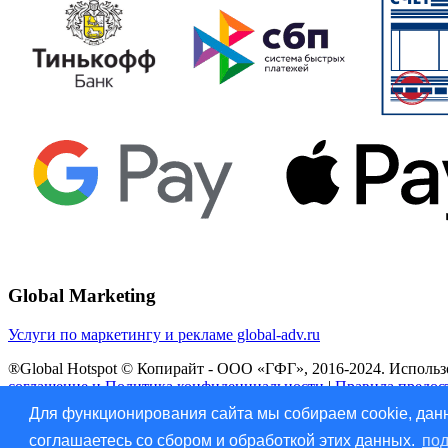
Global Marketing
Услуги по маркетингу и рекламе global-adv.ru
®Global Hotspot © Копирайт - ООО «ГФГ», 2016-2024. Использов
соглашение и Политика конфиденциальности
|
Правила предос
Для функционирования сайта мы собираем cookie, данн
Vk
соглашаетесь со сбором и обработкой этих данных.
под