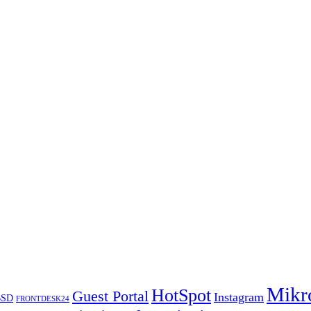
Mikr
HotSpot
Guest Portal
Instagram
BSD
FRONTDESK24