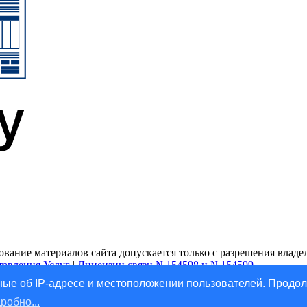
ание материалов сайта допускается только с разрешения владель
тавления Услуг
|
Лицензии связи №154598 и №154599
ые об IP-адресе и местоположении пользователей. Продол
робно...