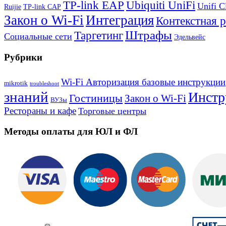
TP-link EAP
Ubiquiti UniFi
Unifi C
Ruijie
TP-link CAP
Закон о Wi-Fi
Интеграция
Контекстная 
Штрафы
Таргетинг
Социальные сети
Эдельвейс
Рубрики
Wi-Fi Авторизация базовые инструкции
mikrotik
troubleshoot
знаний
Инстр
Гостиницы
Закон о Wi-Fi
ВУЗы
Рестораны и кафе
Торговые центры
Методы оплаты для ЮЛ и ФЛ