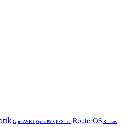
otik
RouterOS
OpenWRT
PFSense
Ruckus
Opera PMS