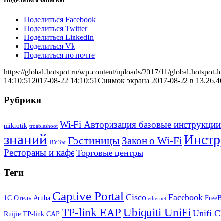
Поделиться записью
Поделиться Facebook
Поделиться Twitter
Поделиться LinkedIn
Поделиться Vk
Поделиться по почте
https://global-hotspot.ru/wp-content/uploads/2017/11/global-hotspot-l
14:10:51
2017-08-22 14:10:51
Снимок экрана 2017-08-22 в 13.26.4
Рубрики
Wi-Fi Авторизация базовые инструкции
mikrotik
troubleshoot
знаний
Инстр
Гостиницы
Закон о Wi-Fi
ВУЗы
Рестораны и кафе
Торговые центры
Теги
Captive Portal
Cisco
Facebook
1С Отель
Aruba
Free
ethernet
TP-link EAP
Ubiquiti UniFi
Unifi C
Ruijie
TP-link CAP