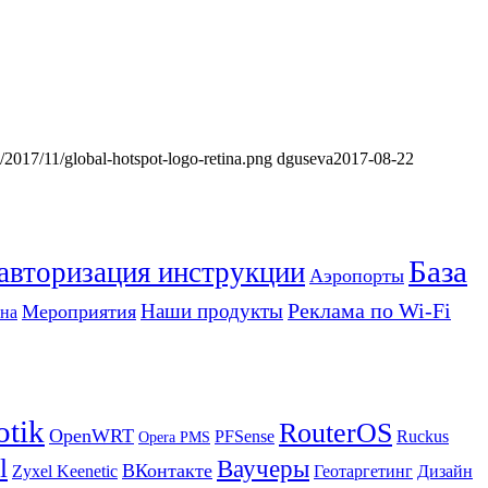
s/2017/11/global-hotspot-logo-retina.png
dguseva
2017-08-22
База
 авторизация инструкции
Аэропорты
Реклама по Wi-Fi
Наши продукты
Мероприятия
на
otik
RouterOS
OpenWRT
PFSense
Ruckus
Opera PMS
l
Ваучеры
ВКонтакте
Zyxel Keenetic
Геотаргетинг
Дизайн