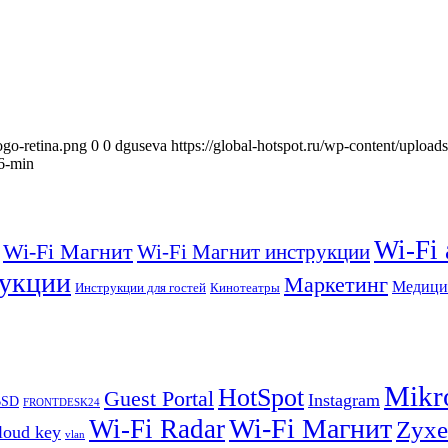
ogo-retina.png
0
0
dguseva
https://global-hotspot.ru/wp-content/upload
6-min
Wi-Fi
Wi-Fi Магнит
Wi-Fi Магнит инструкции
укции
Маркетинг
Медици
Инструкции для гостей
Кинотеатры
Mikr
HotSpot
Guest Portal
Instagram
BSD
FRONTDESK24
Wi-Fi Магнит
Wi-Fi Radar
Zyxe
loud key
vlan