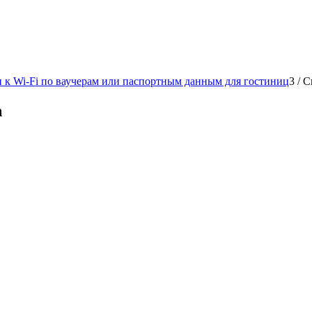
 к Wi-Fi по ваучерам или паспортным данным для гостиниц
3
/
С
n