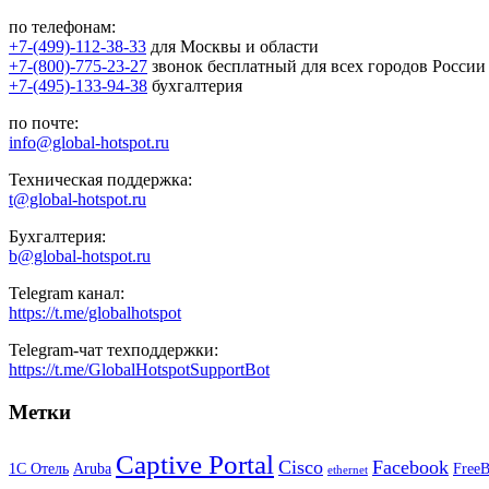
по телефонам:
+7-(499)-112-38-33
для Москвы и области
+7-(800)-775-23-27
звонок бесплатный для всех городов России
+7-(495)-133-94-38
бухгалтерия
по почте:
info@global-hotspot.ru
Техническая поддержка:
t@global-hotspot.ru
Бухгалтерия:
b@global-hotspot.ru
Telegram канал:
https://t.me/globalhotspot
Telegram-чат техподдержки:
https://t.me/GlobalHotspotSupportBot
Метки
Captive Portal
Cisco
Facebook
1С Отель
Aruba
Free
ethernet