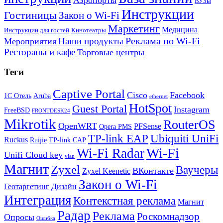
ВУЗы
Инструкции
Гостиницы
Закон о Wi-Fi
Маркетинг
Медицина
Инструкции для гостей
Кинотеатры
Реклама по Wi-Fi
Наши продукты
Мероприятия
Рестораны и кафе
Торговые центры
Теги
Captive Portal
Cisco
Facebook
1С Отель
Aruba
ethernet
HotSpot
Guest Portal
Instagram
FreeBSD
FRONTDESK24
Mikrotik
RouterOS
OpenWRT
PFSense
Opera PMS
TP-link EAP
Ubiquiti UniFi
Ruckus
Ruijie
TP-link CAP
Wi-Fi
Wi-Fi Radar
Unifi Cloud key
vlan
Магнит
Zyxel
Ваучеры
ВКонтакте
Zyxel Keenetic
Закон о Wi-Fi
Геотаргетинг
Дизайн
Интеграция
Контекстная реклама
Магнит
Радар
Реклама
Роскомнадзор
Опросы
Ошибка