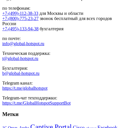
по телефонам:
+7-(499)-112-38-33
для Москвы и области
+7-(800)-775-23-27
звонок бесплатный для всех городов
России
+7-(495)-133-94-38
бухгалтерия
по почте:
info@global-hotspot.ru
Техническая поддержка:
t@global-hotspot.ru
Бухгалтерия:
b@global-hotspot.ru
Telegram канал:
https://t.me/globalhotspot
Telegram-чат техподдержки:
https://t.me/GlobalHotspotSupportBot
Метки
Captive Portal
Cisco
Facebook
1С Отель
Aruba