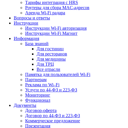
Тарифы интеграция с HRS
Роутеры для сбора MAC-адресов
Аренда Wi-Fi радара
Вопросы и ответы
Инструкции
Инструкции Wi-Fi авторизация
Инструкции Wi-Fi Магнит
Информация
База знаний
Для гостиниц
Для ресторанов
Для медицины
Для ТРЦ
Все отрасли
Памятка для пользователей Wi-Fi
Партнерам
Реклама по Wi–Fi
Услуги по 44-ФЗ и 223-ФЗ
Мониторинг
Функционал
Документы
Договор-оферта
Договор по 44-ФЗ и 223-ФЗ
Коммерческое предложение
Презентация