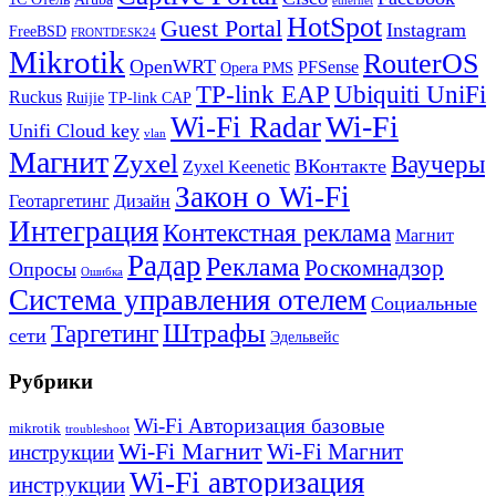
ethernet
HotSpot
Guest Portal
Instagram
FreeBSD
FRONTDESK24
Mikrotik
RouterOS
OpenWRT
PFSense
Opera PMS
TP-link EAP
Ubiquiti UniFi
Ruckus
Ruijie
TP-link CAP
Wi-Fi
Wi-Fi Radar
Unifi Cloud key
vlan
Магнит
Zyxel
Ваучеры
ВКонтакте
Zyxel Keenetic
Закон о Wi-Fi
Геотаргетинг
Дизайн
Интеграция
Контекстная реклама
Магнит
Радар
Реклама
Роскомнадзор
Опросы
Ошибка
Система управления отелем
Социальные
Штрафы
Таргетинг
сети
Эдельвейс
Рубрики
Wi-Fi Авторизация базовые
mikrotik
troubleshoot
Wi-Fi Магнит
Wi-Fi Магнит
инструкции
Wi-Fi авторизация
инструкции