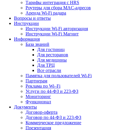
Тарифы интеграция с HRS
Роутеры для сбора MAC-адресов
Аренда Wi-Fi радара
Вопросы и ответы
Инструкции
Инструкции Wi-Fi авторизация
Инструкции Wi-Fi Магнит
Информация
База знаний
Для гостиниц
Для ресторанов
Для медицины
Для ТРЦ
Все отрасли
Памятка для пользователей Wi-Fi
Партнерам
Реклама по Wi–Fi
Услуги по 44-ФЗ и 223-ФЗ
Мониторинг
Функционал
Документы
Договор-оферта
Договор по 44-ФЗ и 223-ФЗ
Коммерческое предложение
Презентация