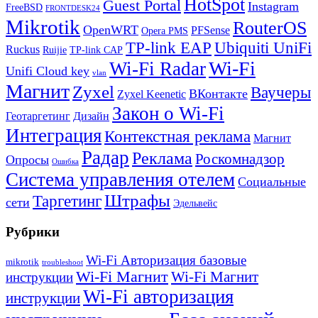
HotSpot
Guest Portal
Instagram
FreeBSD
FRONTDESK24
Mikrotik
RouterOS
OpenWRT
PFSense
Opera PMS
TP-link EAP
Ubiquiti UniFi
Ruckus
Ruijie
TP-link CAP
Wi-Fi
Wi-Fi Radar
Unifi Cloud key
vlan
Магнит
Zyxel
Ваучеры
ВКонтакте
Zyxel Keenetic
Закон о Wi-Fi
Геотаргетинг
Дизайн
Интеграция
Контекстная реклама
Магнит
Радар
Реклама
Роскомнадзор
Опросы
Ошибка
Система управления отелем
Социальные
Штрафы
Таргетинг
сети
Эдельвейс
Рубрики
Wi-Fi Авторизация базовые
mikrotik
troubleshoot
Wi-Fi Магнит
Wi-Fi Магнит
инструкции
Wi-Fi авторизация
инструкции