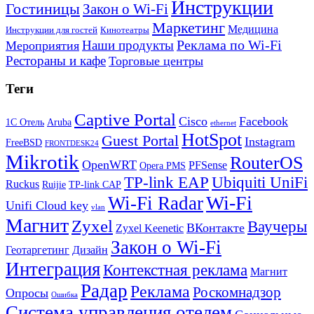
Инструкции
Гостиницы
Закон о Wi-Fi
Маркетинг
Медицина
Инструкции для гостей
Кинотеатры
Реклама по Wi-Fi
Наши продукты
Мероприятия
Рестораны и кафе
Торговые центры
Теги
Captive Portal
Cisco
Facebook
1С Отель
Aruba
ethernet
HotSpot
Guest Portal
Instagram
FreeBSD
FRONTDESK24
Mikrotik
RouterOS
OpenWRT
PFSense
Opera PMS
TP-link EAP
Ubiquiti UniFi
Ruckus
Ruijie
TP-link CAP
Wi-Fi
Wi-Fi Radar
Unifi Cloud key
vlan
Магнит
Zyxel
Ваучеры
ВКонтакте
Zyxel Keenetic
Закон о Wi-Fi
Геотаргетинг
Дизайн
Интеграция
Контекстная реклама
Магнит
Радар
Реклама
Роскомнадзор
Опросы
Ошибка
Система управления отелем