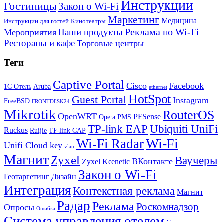
Инструкции
Гостиницы
Закон о Wi-Fi
Маркетинг
Медицина
Инструкции для гостей
Кинотеатры
Реклама по Wi-Fi
Наши продукты
Мероприятия
Рестораны и кафе
Торговые центры
Теги
Captive Portal
Cisco
Facebook
1С Отель
Aruba
ethernet
HotSpot
Guest Portal
Instagram
FreeBSD
FRONTDESK24
Mikrotik
RouterOS
OpenWRT
PFSense
Opera PMS
TP-link EAP
Ubiquiti UniFi
Ruckus
Ruijie
TP-link CAP
Wi-Fi
Wi-Fi Radar
Unifi Cloud key
vlan
Магнит
Zyxel
Ваучеры
ВКонтакте
Zyxel Keenetic
Закон о Wi-Fi
Геотаргетинг
Дизайн
Интеграция
Контекстная реклама
Магнит
Радар
Реклама
Роскомнадзор
Опросы
Ошибка
Система управления отелем