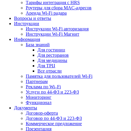
Тарифы интеграция с HRS
Роутеры для сбора MAC-адресов
Аренда Wi-Fi радара
Вопросы и ответы
Инструкции
Инструкции Wi-Fi авторизация
Инструкции Wi-Fi Магнит
Информация
База знаний
Для гостиниц
Для ресторанов
Для медицины
Для ТРЦ
Все отрасли
Памятка для пользователей Wi-Fi
Партнерам
Реклама по Wi–Fi
Услуги по 44-ФЗ и 223-ФЗ
Мониторинг
Функционал
Документы
Договор-оферта
Договор по 44-ФЗ и 223-ФЗ
Коммерческое предложение
Презентация