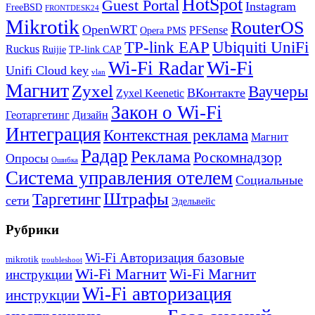
HotSpot
Guest Portal
Instagram
FreeBSD
FRONTDESK24
Mikrotik
RouterOS
OpenWRT
PFSense
Opera PMS
TP-link EAP
Ubiquiti UniFi
Ruckus
Ruijie
TP-link CAP
Wi-Fi
Wi-Fi Radar
Unifi Cloud key
vlan
Магнит
Zyxel
Ваучеры
ВКонтакте
Zyxel Keenetic
Закон о Wi-Fi
Геотаргетинг
Дизайн
Интеграция
Контекстная реклама
Магнит
Радар
Реклама
Роскомнадзор
Опросы
Ошибка
Система управления отелем
Социальные
Штрафы
Таргетинг
сети
Эдельвейс
Рубрики
Wi-Fi Авторизация базовые
mikrotik
troubleshoot
Wi-Fi Магнит
Wi-Fi Магнит
инструкции
Wi-Fi авторизация
инструкции