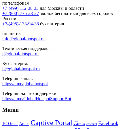
по телефонам:
+7-(499)-112-38-33
для Москвы и области
+7-(800)-775-23-27
звонок бесплатный для всех городов
России
+7-(495)-133-94-38
бухгалтерия
по почте:
info@global-hotspot.ru
Техническая поддержка:
t@global-hotspot.ru
Бухгалтерия:
b@global-hotspot.ru
Telegram канал:
https://t.me/globalhotspot
Telegram-чат техподдержки:
https://t.me/GlobalHotspotSupportBot
Метки
Captive Portal
Cisco
Facebook
1С Отель
Aruba
ethernet