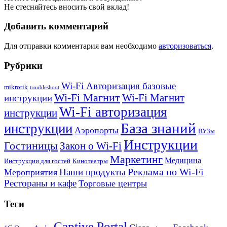
Не стесняйтесь вносить свой вклад!
Добавить комментарий
Для отправки комментария вам необходимо
авторизоваться
.
Рубрики
Wi-Fi Авторизация базовые
mikrotik
troubleshoot
Wi-Fi Магнит
Wi-Fi Магнит
инструкции
Wi-Fi авторизация
инструкции
База знаний
инструкции
Аэропорты
ВУЗы
Инструкции
Гостиницы
Закон о Wi-Fi
Маркетинг
Медицина
Инструкции для гостей
Кинотеатры
Реклама по Wi-Fi
Наши продукты
Мероприятия
Рестораны и кафе
Торговые центры
Теги
Captive Portal