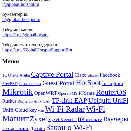
t@global-hotspot.ru
Бухгалтерия:
b@global-hotspot.ru
Telegram канал:
https://t.me/globalhotspot
Telegram-чат техподдержки:
https://t.me/GlobalHotspotSupportBot
Метки
Captive Portal
Cisco
Facebook
1С Отель
Aruba
ethernet
HotSpot
Guest Portal
Instagram
FreeBSD
FRONTDESK24
Mikrotik
RouterOS
OpenWRT
PFSense
Opera PMS
TP-link EAP
Ubiquiti UniFi
Ruckus
Ruijie
TP-link CAP
Wi-Fi
Wi-Fi Radar
Unifi Cloud key
vlan
Магнит
Zyxel
Ваучеры
ВКонтакте
Zyxel Keenetic
Закон о Wi-Fi
Геотаргетинг
Дизайн