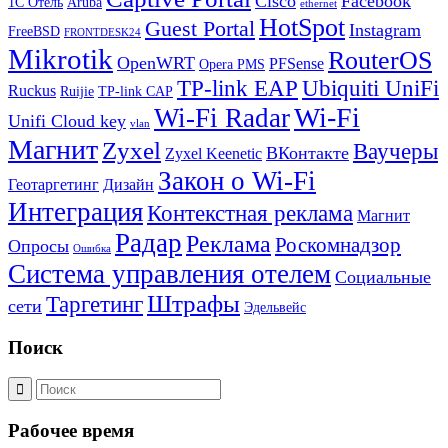
Cisco
Facebook
1С Отель
Aruba
ethernet
HotSpot
Guest Portal
Instagram
FreeBSD
FRONTDESK24
Mikrotik
RouterOS
OpenWRT
PFSense
Opera PMS
TP-link EAP
Ubiquiti UniFi
Ruckus
Ruijie
TP-link CAP
Wi-Fi
Wi-Fi Radar
Unifi Cloud key
vlan
Магнит
Zyxel
Ваучеры
ВКонтакте
Zyxel Keenetic
Закон о Wi-Fi
Геотаргетинг
Дизайн
Интеграция
Контекстная реклама
Магнит
Радар
Реклама
Роскомнадзор
Опросы
Ошибка
Система управления отелем
Социальные
Штрафы
Таргетинг
сети
Эдельвейс
Поиск
Рабочее время