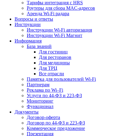
Тарифы интеграция с HRS
Роутеры для сбора MAC-адресов
Аренда Wi-Fi радара
Вопросы и ответы
Инструкции
Инструкции Wi-Fi авторизация
Инструкции Wi-Fi Магнит
Информация
База знаний
Для гостиниц
Для ресторанов
Для медицины
Для ТРЦ
Все отрасли
Памятка для пользователей Wi-Fi
Партнерам
Реклама по Wi–Fi
Услуги по 44-ФЗ и 223-ФЗ
Мониторинг
Функционал
Документы
Договор-оферта
Договор по 44-ФЗ и 223-ФЗ
Коммерческое предложение
Презентация