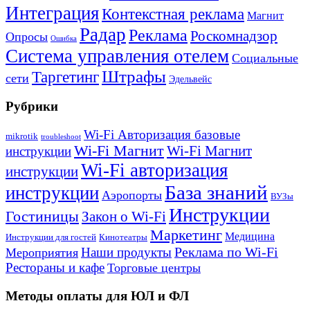
Интеграция
Контекстная реклама
Магнит
Радар
Реклама
Роскомнадзор
Опросы
Ошибка
Система управления отелем
Социальные
Штрафы
Таргетинг
сети
Эдельвейс
Рубрики
Wi-Fi Авторизация базовые
mikrotik
troubleshoot
Wi-Fi Магнит
Wi-Fi Магнит
инструкции
Wi-Fi авторизация
инструкции
База знаний
инструкции
Аэропорты
ВУЗы
Инструкции
Гостиницы
Закон о Wi-Fi
Маркетинг
Медицина
Инструкции для гостей
Кинотеатры
Реклама по Wi-Fi
Наши продукты
Мероприятия
Рестораны и кафе
Торговые центры
Методы оплаты для ЮЛ и ФЛ