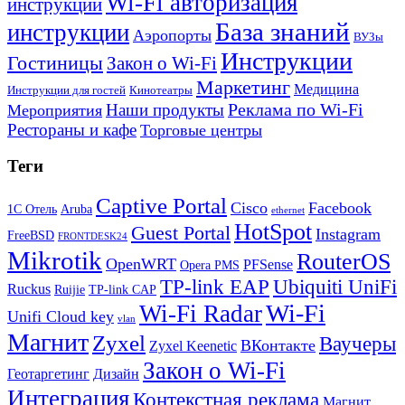
Wi-Fi авторизация
инструкции
База знаний
инструкции
Аэропорты
ВУЗы
Инструкции
Гостиницы
Закон о Wi-Fi
Маркетинг
Медицина
Инструкции для гостей
Кинотеатры
Реклама по Wi-Fi
Наши продукты
Мероприятия
Рестораны и кафе
Торговые центры
Теги
Captive Portal
Cisco
Facebook
1С Отель
Aruba
ethernet
HotSpot
Guest Portal
Instagram
FreeBSD
FRONTDESK24
Mikrotik
RouterOS
OpenWRT
PFSense
Opera PMS
TP-link EAP
Ubiquiti UniFi
Ruckus
Ruijie
TP-link CAP
Wi-Fi
Wi-Fi Radar
Unifi Cloud key
vlan
Магнит
Zyxel
Ваучеры
ВКонтакте
Zyxel Keenetic
Закон о Wi-Fi
Геотаргетинг
Дизайн
Интеграция
Контекстная реклама
Магнит