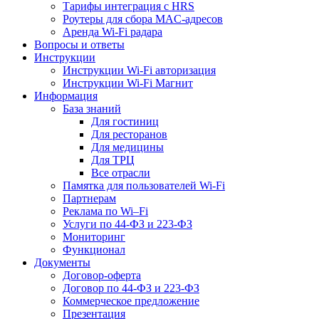
Тарифы интеграция с HRS
Роутеры для сбора MAC-адресов
Аренда Wi-Fi радара
Вопросы и ответы
Инструкции
Инструкции Wi-Fi авторизация
Инструкции Wi-Fi Магнит
Информация
База знаний
Для гостиниц
Для ресторанов
Для медицины
Для ТРЦ
Все отрасли
Памятка для пользователей Wi-Fi
Партнерам
Реклама по Wi–Fi
Услуги по 44-ФЗ и 223-ФЗ
Мониторинг
Функционал
Документы
Договор-оферта
Договор по 44-ФЗ и 223-ФЗ
Коммерческое предложение
Презентация