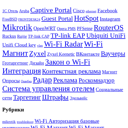
Captive Portal
Cisco
Facebook
1С Отель
Aruba
ethernet
HotSpot
Guest Portal
Instagram
FreeBSD
FRONTDESK24
Mikrotik
RouterOS
OpenWRT
PFSense
Opera PMS
TP-link EAP
Ubiquiti UniFi
Ruckus
Ruijie
TP-link CAP
Wi-Fi
Wi-Fi Radar
Unifi Cloud key
vlan
Магнит
Zyxel
Ваучеры
ВКонтакте
Zyxel Keenetic
Закон о Wi-Fi
Геотаргетинг
Дизайн
Интеграция
Контекстная реклама
Магнит
Радар
Реклама
Роскомнадзор
Опросы
Ошибка
Система управления отелем
Социальные
Штрафы
Таргетинг
сети
Эдельвейс
Рубрики
Wi-Fi Авторизация базовые
mikrotik
troubleshoot
Wi-Fi Магнит
Wi-Fi Магнит
инструкции