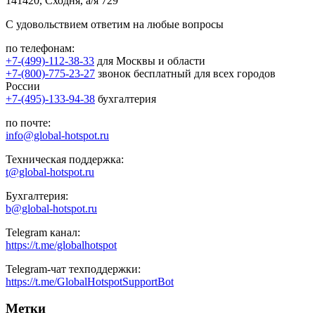
141420, Сходня, а/я 729
С удовольствием ответим на любые вопросы
по телефонам:
+7-(499)-112-38-33
для Москвы и области
+7-(800)-775-23-27
звонок бесплатный для всех городов
России
+7-(495)-133-94-38
бухгалтерия
по почте:
info@global-hotspot.ru
Техническая поддержка:
t@global-hotspot.ru
Бухгалтерия:
b@global-hotspot.ru
Telegram канал:
https://t.me/globalhotspot
Telegram-чат техподдержки:
https://t.me/GlobalHotspotSupportBot
Метки