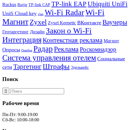
TP-link EAP
Ubiquiti UniFi
Ruckus
Ruijie
TP-link CAP
Wi-Fi
Wi-Fi Radar
Unifi Cloud key
vlan
Магнит
Zyxel
Ваучеры
ВКонтакте
Zyxel Keenetic
Закон о Wi-Fi
Геотаргетинг
Дизайн
Интеграция
Контекстная реклама
Магнит
Радар
Реклама
Роскомнадзор
Опросы
Ошибка
Система управления отелем
Социальные
Штрафы
Таргетинг
сети
Эдельвейс
Поиск
Рабочее время
Пн-Пт: 9:00-19:00
Сб-Вс: 10:00-18:00