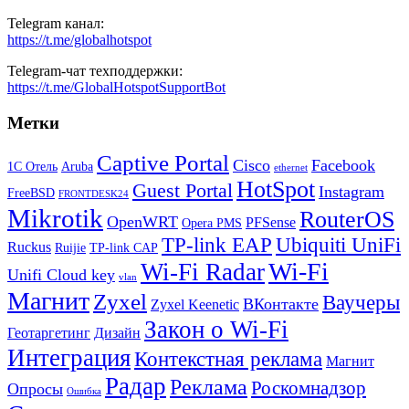
Telegram канал:
https://t.me/globalhotspot
Telegram-чат техподдержки:
https://t.me/GlobalHotspotSupportBot
Метки
Captive Portal
Cisco
Facebook
1С Отель
Aruba
ethernet
HotSpot
Guest Portal
Instagram
FreeBSD
FRONTDESK24
Mikrotik
RouterOS
OpenWRT
PFSense
Opera PMS
TP-link EAP
Ubiquiti UniFi
Ruckus
Ruijie
TP-link CAP
Wi-Fi
Wi-Fi Radar
Unifi Cloud key
vlan
Магнит
Zyxel
Ваучеры
ВКонтакте
Zyxel Keenetic
Закон о Wi-Fi
Геотаргетинг
Дизайн
Интеграция
Контекстная реклама
Магнит
Радар
Реклама
Роскомнадзор
Опросы
Ошибка