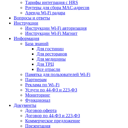
Тарифы интеграция с HRS
Роутеры для сбора MAC-адресов
Аренда Wi-Fi радара
Вопросы и ответы
Инструкции
Инструкции Wi-Fi авторизация
Инструкции Wi-Fi Магнит
Информация
База знаний
Для гостиниц
Для ресторанов
Для медицины
Для ТРЦ
Все отрасли
Памятка для пользователей Wi-Fi
Партнерам
Реклама по Wi–Fi
Услуги по 44-ФЗ и 223-ФЗ
Мониторинг
Функционал
Документы
Договор-оферта
Договор по 44-ФЗ и 223-ФЗ
Коммерческое предложение
Презентация