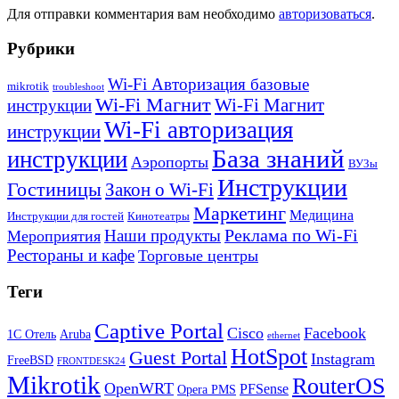
Для отправки комментария вам необходимо
авторизоваться
.
Рубрики
Wi-Fi Авторизация базовые
mikrotik
troubleshoot
Wi-Fi Магнит
Wi-Fi Магнит
инструкции
Wi-Fi авторизация
инструкции
База знаний
инструкции
Аэропорты
ВУЗы
Инструкции
Гостиницы
Закон о Wi-Fi
Маркетинг
Медицина
Инструкции для гостей
Кинотеатры
Реклама по Wi-Fi
Наши продукты
Мероприятия
Рестораны и кафе
Торговые центры
Теги
Captive Portal
Cisco
Facebook
1С Отель
Aruba
ethernet
HotSpot
Guest Portal
Instagram
FreeBSD
FRONTDESK24
Mikrotik
RouterOS
OpenWRT
PFSense
Opera PMS