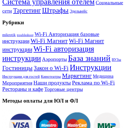
Система управления отелем
Социальные
Штрафы
Таргетинг
сети
Эдельвейс
Рубрики
Wi-Fi Авторизация базовые
mikrotik
troubleshoot
Wi-Fi Магнит
Wi-Fi Магнит
инструкции
Wi-Fi авторизация
инструкции
База знаний
инструкции
Аэропорты
ВУЗы
Инструкции
Гостиницы
Закон о Wi-Fi
Маркетинг
Медицина
Инструкции для гостей
Кинотеатры
Реклама по Wi-Fi
Наши продукты
Мероприятия
Рестораны и кафе
Торговые центры
Методы оплаты для ЮЛ и ФЛ