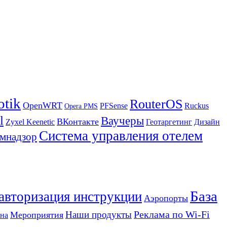
otik
RouterOS
OpenWRT
PFSense
Ruckus
Opera PMS
l
Ваучеры
ВКонтакте
Zyxel Keenetic
Геотаргетинг
Дизайн
Система управления отелем
мнадзор
База
 авторизация инструкции
Аэропорты
Реклама по Wi-Fi
Наши продукты
Мероприятия
на