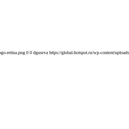
ogo-retina.png
0
0
dguseva
https://global-hotspot.ru/wp-content/upload