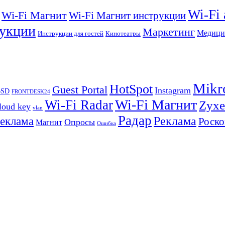
Wi-Fi
Wi-Fi Магнит
Wi-Fi Магнит инструкции
укции
Маркетинг
Медици
Инструкции для гостей
Кинотеатры
Mikr
HotSpot
Guest Portal
Instagram
BSD
FRONTDESK24
Wi-Fi Магнит
Wi-Fi Radar
Zyxe
loud key
vlan
Радар
Реклама
реклама
Роско
Опросы
Магнит
Ошибка