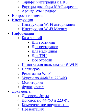
Тарифы интеграция с HRS
Роутеры для сбора MAC-адресов
Аренда Wi-Fi радара
Вопросы и ответы
Инструкции
Инструкции Wi-Fi авторизация
Инструкции Wi-Fi Магнит
Информация
База знаний
Для гостиниц
Для ресторанов
Для медицины
Для ТРЦ
Все отрасли
Памятка для пользователей Wi-Fi
Партнерам
Реклама по Wi–Fi
Услуги по 44-ФЗ и 223-ФЗ
Мониторинг
Функционал
Документы
Договор-оферта
Договор по 44-ФЗ и 223-ФЗ
Коммерческое предложение
Презентация