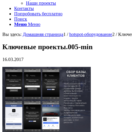
Наши проекты
Контакты
Попробовать бесплатно
Поиск
Меню
Меню
Вы здесь:
Домашняя страница
1
/
hotspot-оборудование
2
/
Ключе
Ключевые проекты.005-min
16.03.2017