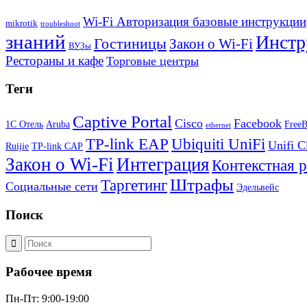
Wi-Fi Авторизация базовые инструкции
mikrotik
troubleshoot
знаний
Инстр
Гостиницы
Закон о Wi-Fi
ВУЗы
Рестораны и кафе
Торговые центры
Теги
Captive Portal
Cisco
Facebook
1С Отель
Aruba
Free
ethernet
TP-link EAP
Ubiquiti UniFi
Unifi C
Ruijie
TP-link CAP
Закон о Wi-Fi
Интеграция
Контекстная 
Штрафы
Таргетинг
Социальные сети
Эдельвейс
Поиск
Рабочее время
Пн-Пт: 9:00-19:00