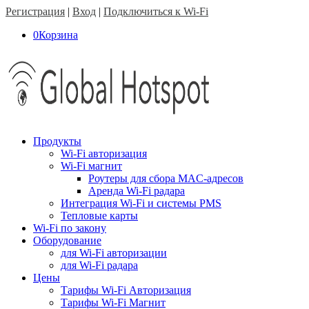
Регистрация
|
Вход
|
Подключиться к Wi-Fi
0
Корзина
Продукты
Wi-Fi авторизация
Wi-Fi магнит
Роутеры для сбора MAC-адресов
Аренда Wi-Fi радара
Интеграция Wi-Fi и системы PMS
Тепловые карты
Wi-Fi по закону
Оборудование
для Wi-Fi авторизации
для Wi-Fi радара
Цены
Тарифы Wi-Fi Авторизация
Тарифы Wi-Fi Магнит