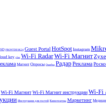
Mikr
HotSpot
Guest Portal
Instagram
BSD
FRONTDESK24
Wi-Fi Магнит
Wi-Fi Radar
Zyxe
loud key
vlan
Радар
Реклама
реклама
Роско
Опросы
Магнит
Ошибка
Wi-Fi
Wi-Fi Магнит
Wi-Fi Магнит инструкции
укции
Маркетинг
Медици
Инструкции для гостей
Кинотеатры