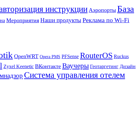
База
 авторизация инструкции
Аэропорты
Реклама по Wi-Fi
Наши продукты
Мероприятия
на
otik
RouterOS
OpenWRT
PFSense
Ruckus
Opera PMS
l
Ваучеры
ВКонтакте
Zyxel Keenetic
Геотаргетинг
Дизайн
Система управления отелем
мнадзор