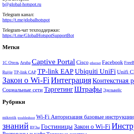
b@global-hotspot.ru
Telegram канал:
https://t.me/globalhotspot
Telegram-чат техподдержки:
https://t.me/GlobalHotspotSupportBot
Метки
Captive Portal
Cisco
Facebook
1С Отель
Aruba
Free
ethernet
TP-link EAP
Ubiquiti UniFi
Unifi C
Ruijie
TP-link CAP
Закон о Wi-Fi
Интеграция
Контекстная 
Штрафы
Таргетинг
Социальные сети
Эдельвейс
Рубрики
Wi-Fi Авторизация базовые инструкции
mikrotik
troubleshoot
знаний
Инстр
Гостиницы
Закон о Wi-Fi
ВУЗы
Рестораны и кафе