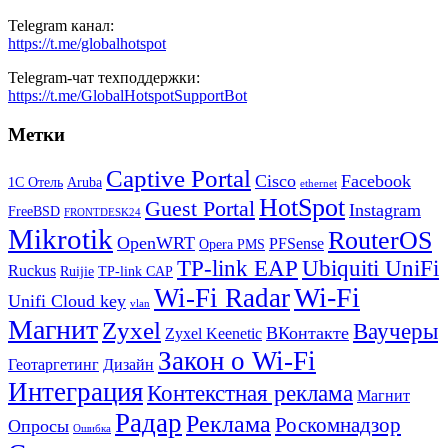
Telegram канал:
https://t.me/globalhotspot
Telegram-чат техподдержки:
https://t.me/GlobalHotspotSupportBot
Метки
Captive Portal
Cisco
Facebook
1С Отель
Aruba
ethernet
HotSpot
Guest Portal
Instagram
FreeBSD
FRONTDESK24
Mikrotik
RouterOS
OpenWRT
PFSense
Opera PMS
TP-link EAP
Ubiquiti UniFi
Ruckus
Ruijie
TP-link CAP
Wi-Fi
Wi-Fi Radar
Unifi Cloud key
vlan
Магнит
Zyxel
Ваучеры
ВКонтакте
Zyxel Keenetic
Закон о Wi-Fi
Геотаргетинг
Дизайн
Интеграция
Контекстная реклама
Магнит
Радар
Реклама
Роскомнадзор
Опросы
Ошибка