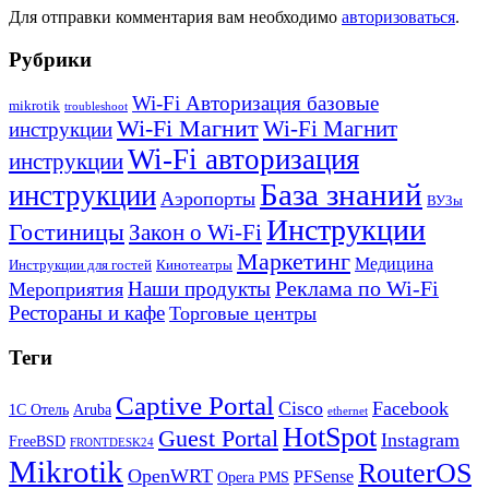
Для отправки комментария вам необходимо
авторизоваться
.
Рубрики
Wi-Fi Авторизация базовые
mikrotik
troubleshoot
Wi-Fi Магнит
Wi-Fi Магнит
инструкции
Wi-Fi авторизация
инструкции
База знаний
инструкции
Аэропорты
ВУЗы
Инструкции
Гостиницы
Закон о Wi-Fi
Маркетинг
Медицина
Инструкции для гостей
Кинотеатры
Реклама по Wi-Fi
Наши продукты
Мероприятия
Рестораны и кафе
Торговые центры
Теги
Captive Portal
Cisco
Facebook
1С Отель
Aruba
ethernet
HotSpot
Guest Portal
Instagram
FreeBSD
FRONTDESK24
Mikrotik
RouterOS
OpenWRT
PFSense
Opera PMS