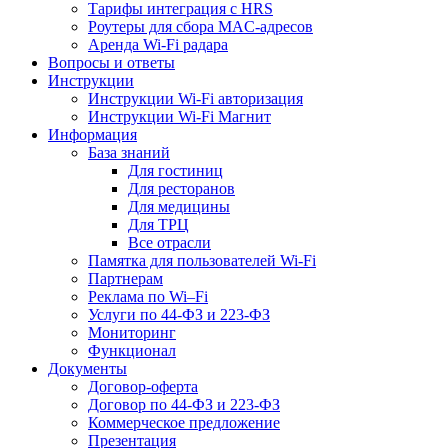
Тарифы интеграция с HRS
Роутеры для сбора MAC-адресов
Аренда Wi-Fi радара
Вопросы и ответы
Инструкции
Инструкции Wi-Fi авторизация
Инструкции Wi-Fi Магнит
Информация
База знаний
Для гостиниц
Для ресторанов
Для медицины
Для ТРЦ
Все отрасли
Памятка для пользователей Wi-Fi
Партнерам
Реклама по Wi–Fi
Услуги по 44-ФЗ и 223-ФЗ
Мониторинг
Функционал
Документы
Договор-оферта
Договор по 44-ФЗ и 223-ФЗ
Коммерческое предложение
Презентация