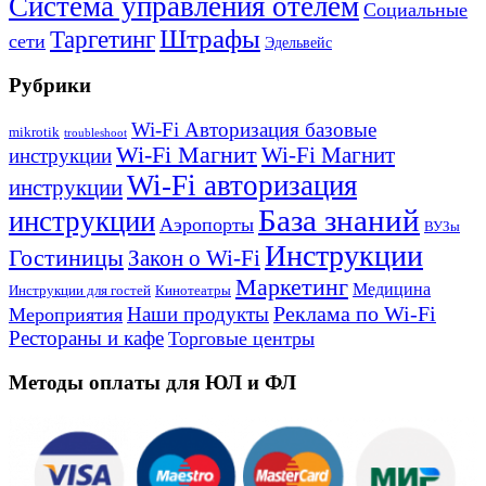
Система управления отелем
Социальные
Штрафы
Таргетинг
сети
Эдельвейс
Рубрики
Wi-Fi Авторизация базовые
mikrotik
troubleshoot
Wi-Fi Магнит
Wi-Fi Магнит
инструкции
Wi-Fi авторизация
инструкции
База знаний
инструкции
Аэропорты
ВУЗы
Инструкции
Гостиницы
Закон о Wi-Fi
Маркетинг
Медицина
Инструкции для гостей
Кинотеатры
Реклама по Wi-Fi
Наши продукты
Мероприятия
Рестораны и кафе
Торговые центры
Методы оплаты для ЮЛ и ФЛ