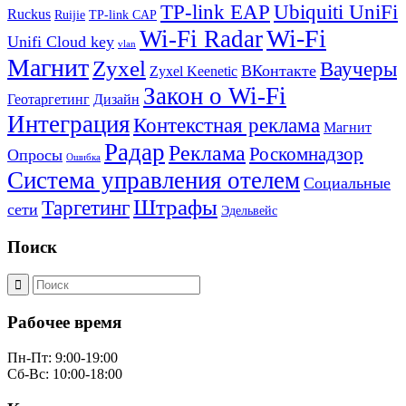
TP-link EAP
Ubiquiti UniFi
Ruckus
Ruijie
TP-link CAP
Wi-Fi
Wi-Fi Radar
Unifi Cloud key
vlan
Магнит
Zyxel
Ваучеры
ВКонтакте
Zyxel Keenetic
Закон о Wi-Fi
Геотаргетинг
Дизайн
Интеграция
Контекстная реклама
Магнит
Радар
Реклама
Роскомнадзор
Опросы
Ошибка
Система управления отелем
Социальные
Штрафы
Таргетинг
сети
Эдельвейс
Поиск
Рабочее время
Пн-Пт: 9:00-19:00
Сб-Вс: 10:00-18:00