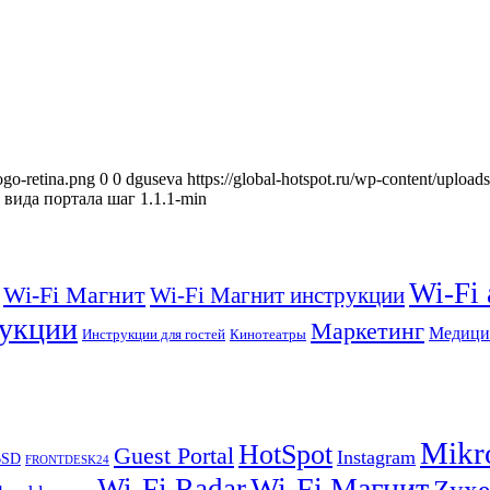
ogo-retina.png
0
0
dguseva
https://global-hotspot.ru/wp-content/upload
вида портала шаг 1.1.1-min
Wi-Fi
Wi-Fi Магнит
Wi-Fi Магнит инструкции
укции
Маркетинг
Медици
Инструкции для гостей
Кинотеатры
Mikr
HotSpot
Guest Portal
Instagram
BSD
FRONTDESK24
Wi-Fi Магнит
Wi-Fi Radar
Zyxe