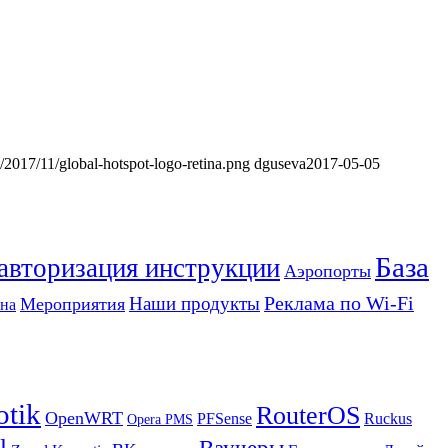
s/2017/11/global-hotspot-logo-retina.png
dguseva
2017-05-05
База
 авторизация инструкции
Аэропорты
Реклама по Wi-Fi
Наши продукты
Мероприятия
на
otik
RouterOS
OpenWRT
PFSense
Ruckus
Opera PMS
l