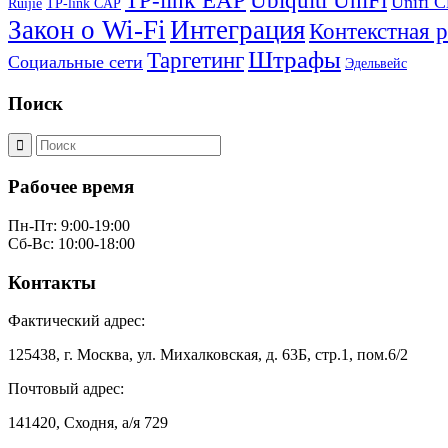
TP-link EAP
Ubiquiti UniFi
Unifi C
Ruijie
TP-link CAP
Закон о Wi-Fi
Интеграция
Контекстная 
Штрафы
Таргетинг
Социальные сети
Эдельвейс
Поиск
Рабочее время
Пн-Пт: 9:00-19:00
Сб-Вс: 10:00-18:00
Контакты
Фактический адрес:
125438, г. Москва, ул. Михалковская, д. 63Б, стр.1, пом.6/2
Почтовый адрес:
141420, Сходня, а/я 729