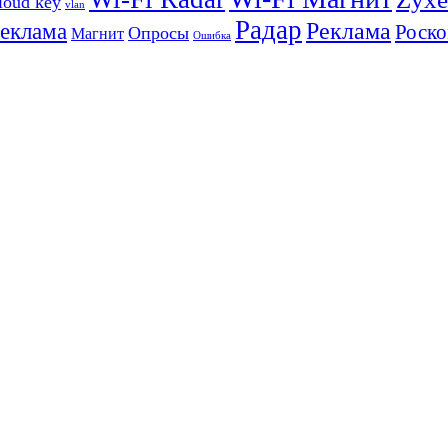
loud key
vlan
Радар
Реклама
реклама
Роско
Опросы
Магнит
Ошибка