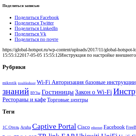
Поделиться записью
Поделиться Facebook
Поделиться Twitter
Поделиться LinkedIn
Поделиться Vk
Поделиться по почте
https://global-hotspot.ru/wp-content/uploads/2017/11/global-hotspot-l
15:55:12
2017-05-05 15:55:12
Инструкция по настройке внешнего 
Рубрики
Wi-Fi Авторизация базовые инструкции
mikrotik
troubleshoot
знаний
Инстр
Гостиницы
Закон о Wi-Fi
ВУЗы
Рестораны и кафе
Торговые центры
Теги
Captive Portal
Cisco
Facebook
1С Отель
Aruba
Free
ethernet