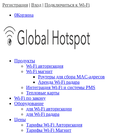
Регистрация
|
Вход
|
Подключиться к Wi-Fi
0
Корзина
Продукты
Wi-Fi авторизация
Wi-Fi магнит
Роутеры для сбора MAC-адресов
Аренда Wi-Fi радара
Интеграция Wi-Fi и системы PMS
Тепловые карты
Wi-Fi по закону
Оборудование
для Wi-Fi авторизации
для Wi-Fi радара
Цены
Тарифы Wi-Fi Авторизация
Тарифы Wi-Fi Магнит