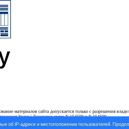
ание материалов сайта допускается только с разрешения владель
тавления Услуг
|
Лицензии связи №154598 и №154599
ые об IP-адресе и местоположении пользователей. Продол