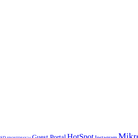
Mikr
HotSpot
Guest Portal
Instagram
BSD