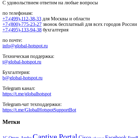
С удовольствием ответим на любые вопросы
по телефонам:
+7-(499)-112-38-33
для Москвы и области
+7-(800)-775-23-27
звонок бесплатный для всех городов России
+7-(495)-133-94-38
бухгалтерия
по почте:
info@global-hotspot.ru
Техническая поддержка:
t@global-hotspot.ru
Бухгалтерия:
b@global-hotspot.ru
Telegram канал:
https://t.me/globalhotspot
Telegram-чат техподдержки:
https://t.me/GlobalHotspotSupportBot
Метки
Captive Portal
Cisco
Facebook
1С Отель
Aruba
Free