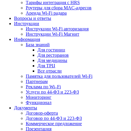
Тарифы интеграция с HRS
Роутеры для сбора MAC-адресов
Аренда Wi-Fi радара
Вопросы и ответы
Инструкции
Инструкции Wi-Fi авторизация
Инструкции Wi-Fi Магнит
Информация
База знаний
Для гостиниц
Для ресторанов
Для медицины
Для ТРЦ
Все отрасли
Памятка для пользователей Wi-Fi
Партнерам
Реклама по Wi–Fi
Услуги по 44-ФЗ и 223-ФЗ
Мониторинг
Функционал
Документы
Договор-оферта
Договор по 44-ФЗ и 223-ФЗ
Коммерческое предложение
Презентация