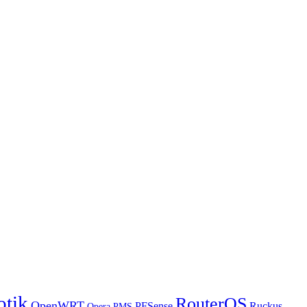
otik
RouterOS
OpenWRT
PFSense
Ruckus
Opera PMS