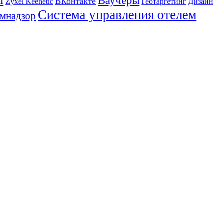
Ваучеры
ВКонтакте
Zyxel Keenetic
Геотаргетинг
Дизайн
Система управления отелем
мнадзор