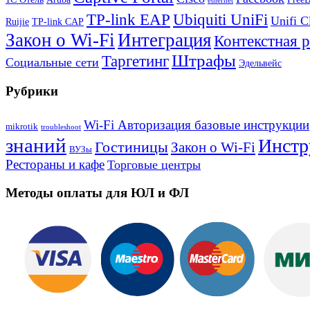
ethernet
TP-link EAP
Ubiquiti UniFi
Unifi C
Ruijie
TP-link CAP
Закон о Wi-Fi
Интеграция
Контекстная 
Штрафы
Таргетинг
Социальные сети
Эдельвейс
Рубрики
Wi-Fi Авторизация базовые инструкции
mikrotik
troubleshoot
знаний
Инстр
Гостиницы
Закон о Wi-Fi
ВУЗы
Рестораны и кафе
Торговые центры
Методы оплаты для ЮЛ и ФЛ