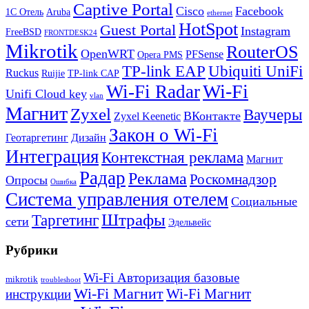
Captive Portal
Cisco
Facebook
1С Отель
Aruba
ethernet
HotSpot
Guest Portal
Instagram
FreeBSD
FRONTDESK24
Mikrotik
RouterOS
OpenWRT
PFSense
Opera PMS
TP-link EAP
Ubiquiti UniFi
Ruckus
Ruijie
TP-link CAP
Wi-Fi
Wi-Fi Radar
Unifi Cloud key
vlan
Магнит
Zyxel
Ваучеры
ВКонтакте
Zyxel Keenetic
Закон о Wi-Fi
Геотаргетинг
Дизайн
Интеграция
Контекстная реклама
Магнит
Радар
Реклама
Роскомнадзор
Опросы
Ошибка
Система управления отелем
Социальные
Штрафы
Таргетинг
сети
Эдельвейс
Рубрики
Wi-Fi Авторизация базовые
mikrotik
troubleshoot
Wi-Fi Магнит
Wi-Fi Магнит
инструкции