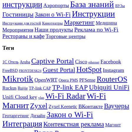
База знаний
инструкции
Аэропорты
ВУЗы
Инструкции
Гостиницы
Закон о Wi-Fi
Маркетинг
Медицина
Инструкции для гостей
Кинотеатры
Реклама по Wi-Fi
Наши продукты
Мероприятия
Рестораны и кафе
Торговые центры
Теги
Captive Portal
Cisco
Facebook
1С Отель
Aruba
ethernet
HotSpot
Guest Portal
Instagram
FreeBSD
FRONTDESK24
Mikrotik
RouterOS
OpenWRT
PFSense
Opera PMS
TP-link EAP
Ubiquiti UniFi
Ruckus
Ruijie
TP-link CAP
Wi-Fi
Wi-Fi Radar
Unifi Cloud key
vlan
Магнит
Zyxel
Ваучеры
ВКонтакте
Zyxel Keenetic
Закон о Wi-Fi
Геотаргетинг
Дизайн
Интеграция
Контекстная реклама
Магнит