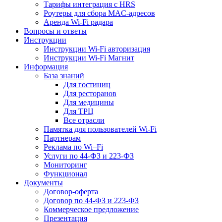
Тарифы интеграция с HRS
Роутеры для сбора MAC-адресов
Аренда Wi-Fi радара
Вопросы и ответы
Инструкции
Инструкции Wi-Fi авторизация
Инструкции Wi-Fi Магнит
Информация
База знаний
Для гостиниц
Для ресторанов
Для медицины
Для ТРЦ
Все отрасли
Памятка для пользователей Wi-Fi
Партнерам
Реклама по Wi–Fi
Услуги по 44-ФЗ и 223-ФЗ
Мониторинг
Функционал
Документы
Договор-оферта
Договор по 44-ФЗ и 223-ФЗ
Коммерческое предложение
Презентация