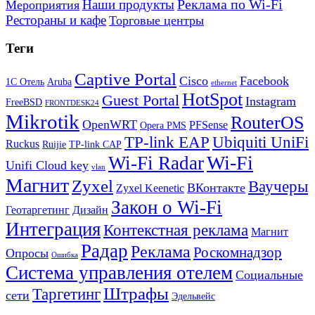
Реклама по Wi-Fi
Наши продукты
Мероприятия
Рестораны и кафе
Торговые центры
Теги
Captive Portal
Cisco
Facebook
1С Отель
Aruba
ethernet
HotSpot
Guest Portal
Instagram
FreeBSD
FRONTDESK24
Mikrotik
RouterOS
OpenWRT
PFSense
Opera PMS
TP-link EAP
Ubiquiti UniFi
Ruckus
Ruijie
TP-link CAP
Wi-Fi
Wi-Fi Radar
Unifi Cloud key
vlan
Магнит
Zyxel
Ваучеры
ВКонтакте
Zyxel Keenetic
Закон о Wi-Fi
Геотаргетинг
Дизайн
Интеграция
Контекстная реклама
Магнит
Радар
Реклама
Роскомнадзор
Опросы
Ошибка
Система управления отелем
Социальные
Штрафы
Таргетинг
сети
Эдельвейс