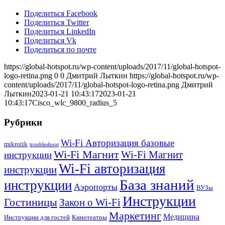
Поделиться Facebook
Поделиться Twitter
Поделиться LinkedIn
Поделиться Vk
Поделиться по почте
https://global-hotspot.ru/wp-content/uploads/2017/11/global-hotspot-
logo-retina.png
0
0
Дмитрий Лыткин
https://global-hotspot.ru/wp-
content/uploads/2017/11/global-hotspot-logo-retina.png
Дмитрий
Лыткин
2023-01-21 10:43:17
2023-01-21
10:43:17
Cisco_wlc_9800_radius_5
Рубрики
Wi-Fi Авторизация базовые
mikrotik
troubleshoot
Wi-Fi Магнит
Wi-Fi Магнит
инструкции
Wi-Fi авторизация
инструкции
База знаний
инструкции
Аэропорты
ВУЗы
Инструкции
Гостиницы
Закон о Wi-Fi
Маркетинг
Медицина
Инструкции для гостей
Кинотеатры