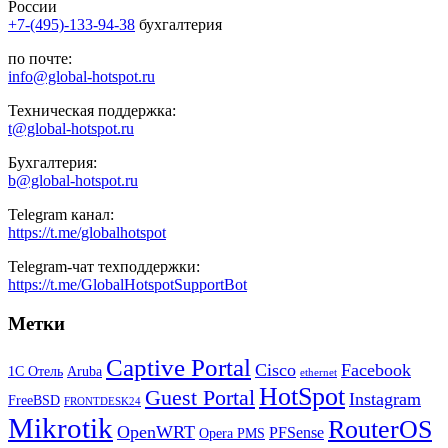
России
+7-(495)-133-94-38
бухгалтерия
по почте:
info@global-hotspot.ru
Техническая поддержка:
t@global-hotspot.ru
Бухгалтерия:
b@global-hotspot.ru
Telegram канал:
https://t.me/globalhotspot
Telegram-чат техподдержки:
https://t.me/GlobalHotspotSupportBot
Метки
Captive Portal
Cisco
Facebook
1С Отель
Aruba
ethernet
HotSpot
Guest Portal
Instagram
FreeBSD
FRONTDESK24
Mikrotik
RouterOS
OpenWRT
PFSense
Opera PMS