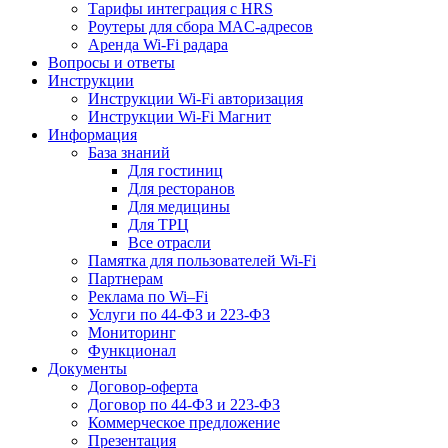
Тарифы интеграция с HRS
Роутеры для сбора MAC-адресов
Аренда Wi-Fi радара
Вопросы и ответы
Инструкции
Инструкции Wi-Fi авторизация
Инструкции Wi-Fi Магнит
Информация
База знаний
Для гостиниц
Для ресторанов
Для медицины
Для ТРЦ
Все отрасли
Памятка для пользователей Wi-Fi
Партнерам
Реклама по Wi–Fi
Услуги по 44-ФЗ и 223-ФЗ
Мониторинг
Функционал
Документы
Договор-оферта
Договор по 44-ФЗ и 223-ФЗ
Коммерческое предложение
Презентация