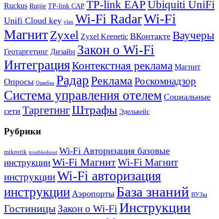
TP-link EAP
Ubiquiti UniFi
Ruckus
Ruijie
TP-link CAP
Wi-Fi
Wi-Fi Radar
Unifi Cloud key
vlan
Магнит
Zyxel
Ваучеры
ВКонтакте
Zyxel Keenetic
Закон о Wi-Fi
Геотаргетинг
Дизайн
Интеграция
Контекстная реклама
Магнит
Радар
Реклама
Роскомнадзор
Опросы
Ошибка
Система управления отелем
Социальные
Штрафы
Таргетинг
сети
Эдельвейс
Рубрики
Wi-Fi Авторизация базовые
mikrotik
troubleshoot
Wi-Fi Магнит
Wi-Fi Магнит
инструкции
Wi-Fi авторизация
инструкции
База знаний
инструкции
Аэропорты
ВУЗы
Инструкции
Гостиницы
Закон о Wi-Fi