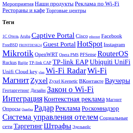
Реклама по Wi-Fi
Наши продукты
Мероприятия
Рестораны и кафе
Торговые центры
Теги
Captive Portal
Cisco
Facebook
1С Отель
Aruba
ethernet
HotSpot
Guest Portal
Instagram
FreeBSD
FRONTDESK24
Mikrotik
RouterOS
OpenWRT
PFSense
Opera PMS
TP-link EAP
Ubiquiti UniFi
Ruckus
Ruijie
TP-link CAP
Wi-Fi
Wi-Fi Radar
Unifi Cloud key
vlan
Магнит
Zyxel
Ваучеры
ВКонтакте
Zyxel Keenetic
Закон о Wi-Fi
Геотаргетинг
Дизайн
Интеграция
Контекстная реклама
Магнит
Радар
Реклама
Роскомнадзор
Опросы
Ошибка
Система управления отелем
Социальные
Штрафы
Таргетинг
сети
Эдельвейс