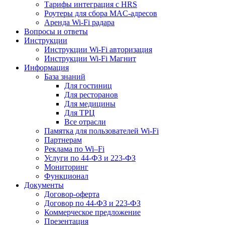
Тарифы интеграция с HRS
Роутеры для сбора MAC-адресов
Аренда Wi-Fi радара
Вопросы и ответы
Инструкции
Инструкции Wi-Fi авторизация
Инструкции Wi-Fi Магнит
Информация
База знаний
Для гостиниц
Для ресторанов
Для медицины
Для ТРЦ
Все отрасли
Памятка для пользователей Wi-Fi
Партнерам
Реклама по Wi–Fi
Услуги по 44-ФЗ и 223-ФЗ
Мониторинг
Функционал
Документы
Договор-оферта
Договор по 44-ФЗ и 223-ФЗ
Коммерческое предложение
Презентация