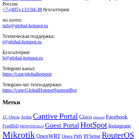
России
+7-(495)-133-94-38
бухгалтерия
по почте:
info@global-hotspot.ru
Техническая поддержка:
t@global-hotspot.ru
Бухгалтерия:
b@global-hotspot.ru
Telegram канал:
https://t.me/globalhotspot
Telegram-чат техподдержки:
https://t.me/GlobalHotspotSupportBot
Метки
Captive Portal
Cisco
Facebook
1С Отель
Aruba
ethernet
HotSpot
Guest Portal
Instagram
FreeBSD
FRONTDESK24
Mikrotik
RouterOS
OpenWRT
PFSense
Opera PMS