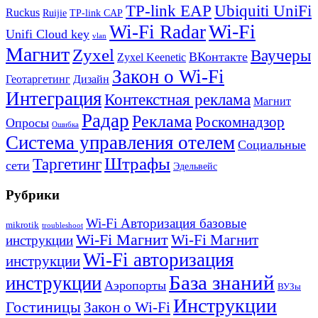
TP-link EAP
Ubiquiti UniFi
Ruckus
Ruijie
TP-link CAP
Wi-Fi
Wi-Fi Radar
Unifi Cloud key
vlan
Магнит
Zyxel
Ваучеры
ВКонтакте
Zyxel Keenetic
Закон о Wi-Fi
Геотаргетинг
Дизайн
Интеграция
Контекстная реклама
Магнит
Радар
Реклама
Роскомнадзор
Опросы
Ошибка
Система управления отелем
Социальные
Штрафы
Таргетинг
сети
Эдельвейс
Рубрики
Wi-Fi Авторизация базовые
mikrotik
troubleshoot
Wi-Fi Магнит
Wi-Fi Магнит
инструкции
Wi-Fi авторизация
инструкции
База знаний
инструкции
Аэропорты
ВУЗы
Инструкции
Гостиницы
Закон о Wi-Fi