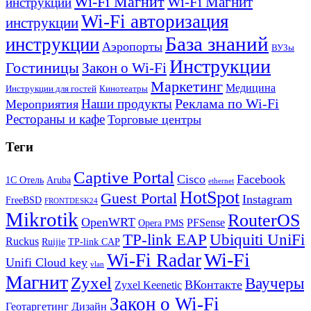
Wi-Fi Магнит
Wi-Fi Магнит
инструкции
Wi-Fi авторизация
инструкции
База знаний
инструкции
Аэропорты
ВУЗы
Инструкции
Гостиницы
Закон о Wi-Fi
Маркетинг
Медицина
Инструкции для гостей
Кинотеатры
Реклама по Wi-Fi
Наши продукты
Мероприятия
Рестораны и кафе
Торговые центры
Теги
Captive Portal
Cisco
Facebook
1С Отель
Aruba
ethernet
HotSpot
Guest Portal
Instagram
FreeBSD
FRONTDESK24
Mikrotik
RouterOS
OpenWRT
PFSense
Opera PMS
TP-link EAP
Ubiquiti UniFi
Ruckus
Ruijie
TP-link CAP
Wi-Fi
Wi-Fi Radar
Unifi Cloud key
vlan
Магнит
Zyxel
Ваучеры
ВКонтакте
Zyxel Keenetic
Закон о Wi-Fi
Геотаргетинг
Дизайн