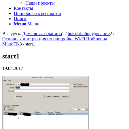
Наши проекты
Контакты
Попробовать бесплатно
Поиск
Меню
Меню
Вы здесь:
Домашняя страница
1
/
hotspot-оборудование
2
/
Основная инструкция по настройке Wi-Fi HotSpot на
MikroTik
3
/
start1
start1
19.04.2017