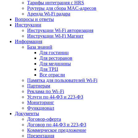
Тарифы интеграция с HRS
Роутеры для сбора MAC-адресов
Аренда Wi-Fi радара
Вопросы и ответы
Инструкции
Инструкции Wi-Fi авторизация
Инструкции Wi-Fi Магнит
Информация
База знаний
Для гостиниц
Для ресторанов
Для медицины
Для ТРЦ
Все отрасли
Памятка для пользователей Wi-Fi
Партнерам
Реклама по Wi–Fi
Услуги по 44-ФЗ и 223-ФЗ
Мониторинг
Функционал
Документы
Договор-оферта
Договор по 44-ФЗ и 223-ФЗ
Коммерческое предложение
Презентация