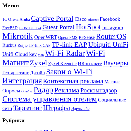
Метки
Captive Portal
Cisco
Facebook
1С Отель
Aruba
ethernet
HotSpot
Guest Portal
Instagram
FreeBSD
FRONTDESK24
Mikrotik
RouterOS
OpenWRT
PFSense
Opera PMS
TP-link EAP
Ubiquiti UniFi
Ruckus
Ruijie
TP-link CAP
Wi-Fi
Wi-Fi Radar
Unifi Cloud key
vlan
Магнит
Zyxel
Ваучеры
ВКонтакте
Zyxel Keenetic
Закон о Wi-Fi
Геотаргетинг
Дизайн
Интеграция
Контекстная реклама
Магнит
Радар
Реклама
Роскомнадзор
Опросы
Ошибка
Система управления отелем
Социальные
Штрафы
Таргетинг
сети
Эдельвейс
Рубрики