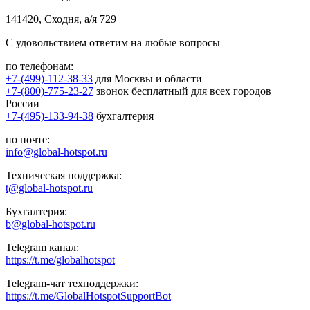
141420, Сходня, а/я 729
С удовольствием ответим на любые вопросы
по телефонам:
+7-(499)-112-38-33
для Москвы и области
+7-(800)-775-23-27
звонок бесплатный для всех городов
России
+7-(495)-133-94-38
бухгалтерия
по почте:
info@global-hotspot.ru
Техническая поддержка:
t@global-hotspot.ru
Бухгалтерия:
b@global-hotspot.ru
Telegram канал:
https://t.me/globalhotspot
Telegram-чат техподдержки:
https://t.me/GlobalHotspotSupportBot