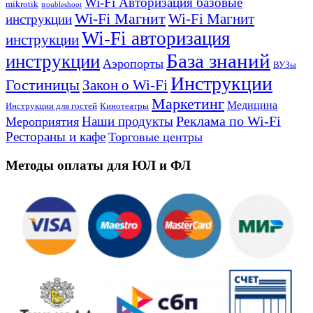
Wi-Fi Авторизация базовые
mikrotik
troubleshoot
Wi-Fi Магнит
Wi-Fi Магнит
инструкции
Wi-Fi авторизация
инструкции
База знаний
инструкции
Аэропорты
ВУЗы
Инструкции
Гостиницы
Закон о Wi-Fi
Маркетинг
Медицина
Инструкции для гостей
Кинотеатры
Реклама по Wi-Fi
Наши продукты
Мероприятия
Рестораны и кафе
Торговые центры
Методы оплаты для ЮЛ и ФЛ