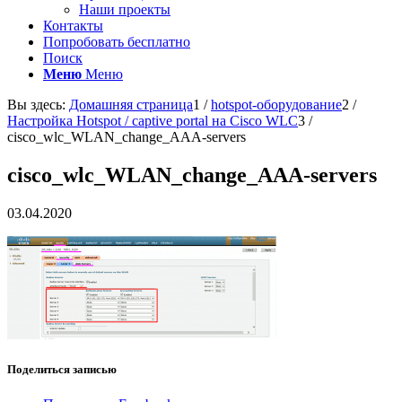
Наши проекты
Контакты
Попробовать бесплатно
Поиск
Меню
Меню
Вы здесь:
Домашняя страница
1
/
hotspot-оборудование
2
/
Настройка Hotspot / captive portal на Cisco WLC
3
/
cisco_wlc_WLAN_change_AAA-servers
cisco_wlc_WLAN_change_AAA-servers
03.04.2020
Поделиться записью