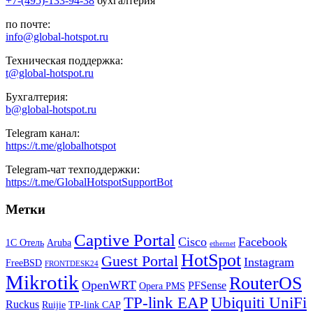
+7-(495)-133-94-38
бухгалтерия
по почте:
info@global-hotspot.ru
Техническая поддержка:
t@global-hotspot.ru
Бухгалтерия:
b@global-hotspot.ru
Telegram канал:
https://t.me/globalhotspot
Telegram-чат техподдержки:
https://t.me/GlobalHotspotSupportBot
Метки
Captive Portal
Cisco
Facebook
1С Отель
Aruba
ethernet
HotSpot
Guest Portal
Instagram
FreeBSD
FRONTDESK24
Mikrotik
RouterOS
OpenWRT
PFSense
Opera PMS
TP-link EAP
Ubiquiti UniFi
Ruckus
Ruijie
TP-link CAP