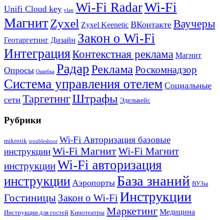
Wi-Fi
Wi-Fi Radar
Unifi Cloud key
vlan
Магнит
Zyxel
Ваучеры
ВКонтакте
Zyxel Keenetic
Закон о Wi-Fi
Геотаргетинг
Дизайн
Интеграция
Контекстная реклама
Магнит
Радар
Реклама
Роскомнадзор
Опросы
Ошибка
Система управления отелем
Социальные
Штрафы
Таргетинг
сети
Эдельвейс
Рубрики
Wi-Fi Авторизация базовые
mikrotik
troubleshoot
Wi-Fi Магнит
Wi-Fi Магнит
инструкции
Wi-Fi авторизация
инструкции
База знаний
инструкции
Аэропорты
ВУЗы
Инструкции
Гостиницы
Закон о Wi-Fi
Маркетинг
Медицина
Инструкции для гостей
Кинотеатры