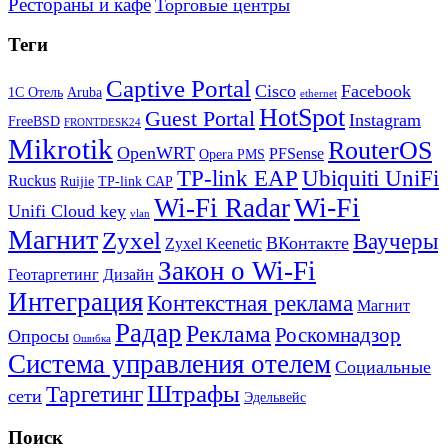
Рестораны и кафе
Торговые центры
Теги
Captive Portal
Cisco
Facebook
1С Отель
Aruba
ethernet
HotSpot
Guest Portal
Instagram
FreeBSD
FRONTDESK24
Mikrotik
RouterOS
OpenWRT
PFSense
Opera PMS
TP-link EAP
Ubiquiti UniFi
Ruckus
Ruijie
TP-link CAP
Wi-Fi
Wi-Fi Radar
Unifi Cloud key
vlan
Магнит
Zyxel
Ваучеры
ВКонтакте
Zyxel Keenetic
Закон о Wi-Fi
Геотаргетинг
Дизайн
Интеграция
Контекстная реклама
Магнит
Радар
Реклама
Роскомнадзор
Опросы
Ошибка
Система управления отелем
Социальные
Штрафы
Таргетинг
сети
Эдельвейс
Поиск