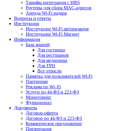
Тарифы интеграция с HRS
Роутеры для сбора MAC-адресов
Аренда Wi-Fi радара
Вопросы и ответы
Инструкции
Инструкции Wi-Fi авторизация
Инструкции Wi-Fi Магнит
Информация
База знаний
Для гостиниц
Для ресторанов
Для медицины
Для ТРЦ
Все отрасли
Памятка для пользователей Wi-Fi
Партнерам
Реклама по Wi–Fi
Услуги по 44-ФЗ и 223-ФЗ
Мониторинг
Функционал
Документы
Договор-оферта
Договор по 44-ФЗ и 223-ФЗ
Коммерческое предложение
Презентация