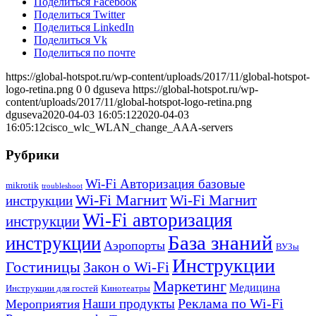
Поделиться Facebook
Поделиться Twitter
Поделиться LinkedIn
Поделиться Vk
Поделиться по почте
https://global-hotspot.ru/wp-content/uploads/2017/11/global-hotspot-
logo-retina.png
0
0
dguseva
https://global-hotspot.ru/wp-
content/uploads/2017/11/global-hotspot-logo-retina.png
dguseva
2020-04-03 16:05:12
2020-04-03
16:05:12
cisco_wlc_WLAN_change_AAA-servers
Рубрики
Wi-Fi Авторизация базовые
mikrotik
troubleshoot
Wi-Fi Магнит
Wi-Fi Магнит
инструкции
Wi-Fi авторизация
инструкции
База знаний
инструкции
Аэропорты
ВУЗы
Инструкции
Гостиницы
Закон о Wi-Fi
Маркетинг
Медицина
Инструкции для гостей
Кинотеатры
Реклама по Wi-Fi
Наши продукты
Мероприятия