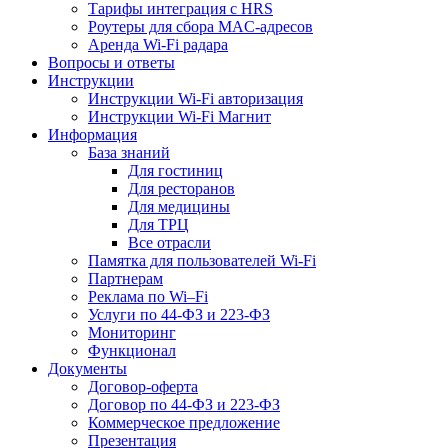
Тарифы интеграция с HRS
Роутеры для сбора MAC-адресов
Аренда Wi-Fi радара
Вопросы и ответы
Инструкции
Инструкции Wi-Fi авторизация
Инструкции Wi-Fi Магнит
Информация
База знаний
Для гостиниц
Для ресторанов
Для медицины
Для ТРЦ
Все отрасли
Памятка для пользователей Wi-Fi
Партнерам
Реклама по Wi–Fi
Услуги по 44-ФЗ и 223-ФЗ
Мониторинг
Функционал
Документы
Договор-оферта
Договор по 44-ФЗ и 223-ФЗ
Коммерческое предложение
Презентация