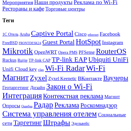
Реклама по Wi-Fi
Наши продукты
Мероприятия
Рестораны и кафе
Торговые центры
Теги
Captive Portal
Cisco
Facebook
1С Отель
Aruba
ethernet
HotSpot
Guest Portal
Instagram
FreeBSD
FRONTDESK24
Mikrotik
RouterOS
OpenWRT
PFSense
Opera PMS
TP-link EAP
Ubiquiti UniFi
Ruckus
Ruijie
TP-link CAP
Wi-Fi
Wi-Fi Radar
Unifi Cloud key
vlan
Магнит
Zyxel
Ваучеры
ВКонтакте
Zyxel Keenetic
Закон о Wi-Fi
Геотаргетинг
Дизайн
Интеграция
Контекстная реклама
Магнит
Радар
Реклама
Роскомнадзор
Опросы
Ошибка
Система управления отелем
Социальные
Штрафы
Таргетинг
сети
Эдельвейс