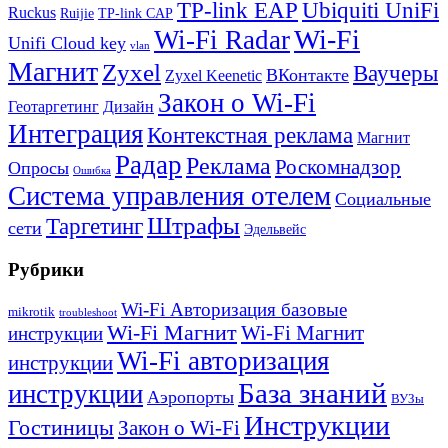
TP-link EAP
Ubiquiti UniFi
Ruckus
Ruijie
TP-link CAP
Wi-Fi
Wi-Fi Radar
Unifi Cloud key
vlan
Магнит
Zyxel
Ваучеры
ВКонтакте
Zyxel Keenetic
Закон о Wi-Fi
Геотаргетинг
Дизайн
Интеграция
Контекстная реклама
Магнит
Радар
Реклама
Роскомнадзор
Опросы
Ошибка
Система управления отелем
Социальные
Штрафы
Таргетинг
сети
Эдельвейс
Рубрики
Wi-Fi Авторизация базовые
mikrotik
troubleshoot
Wi-Fi Магнит
Wi-Fi Магнит
инструкции
Wi-Fi авторизация
инструкции
База знаний
инструкции
Аэропорты
ВУЗы
Инструкции
Гостиницы
Закон о Wi-Fi