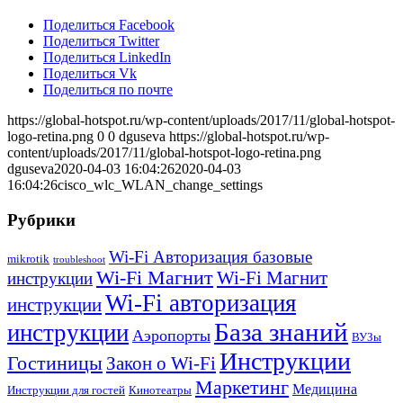
Поделиться Facebook
Поделиться Twitter
Поделиться LinkedIn
Поделиться Vk
Поделиться по почте
https://global-hotspot.ru/wp-content/uploads/2017/11/global-hotspot-
logo-retina.png
0
0
dguseva
https://global-hotspot.ru/wp-
content/uploads/2017/11/global-hotspot-logo-retina.png
dguseva
2020-04-03 16:04:26
2020-04-03
16:04:26
cisco_wlc_WLAN_change_settings
Рубрики
Wi-Fi Авторизация базовые
mikrotik
troubleshoot
Wi-Fi Магнит
Wi-Fi Магнит
инструкции
Wi-Fi авторизация
инструкции
База знаний
инструкции
Аэропорты
ВУЗы
Инструкции
Гостиницы
Закон о Wi-Fi
Маркетинг
Медицина
Инструкции для гостей
Кинотеатры