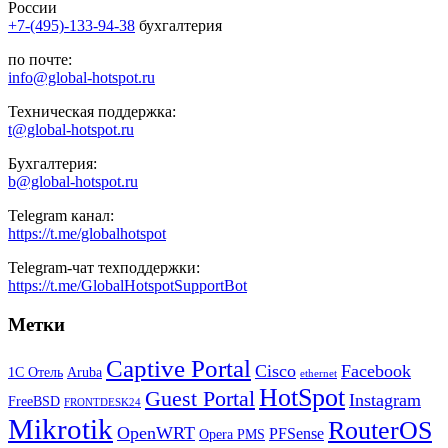
России
+7-(495)-133-94-38
бухгалтерия
по почте:
info@global-hotspot.ru
Техническая поддержка:
t@global-hotspot.ru
Бухгалтерия:
b@global-hotspot.ru
Telegram канал:
https://t.me/globalhotspot
Telegram-чат техподдержки:
https://t.me/GlobalHotspotSupportBot
Метки
Captive Portal
Cisco
Facebook
1С Отель
Aruba
ethernet
HotSpot
Guest Portal
Instagram
FreeBSD
FRONTDESK24
Mikrotik
RouterOS
OpenWRT
PFSense
Opera PMS