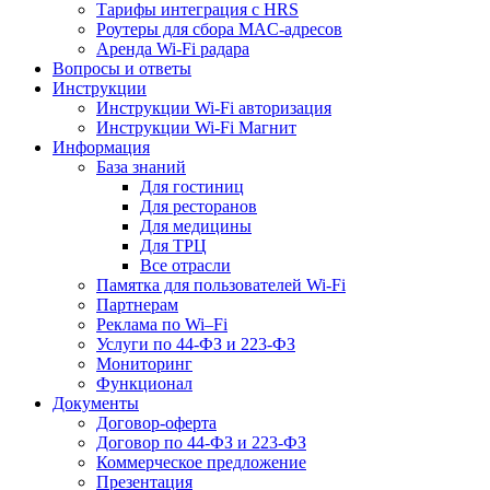
Тарифы интеграция с HRS
Роутеры для сбора MAC-адресов
Аренда Wi-Fi радара
Вопросы и ответы
Инструкции
Инструкции Wi-Fi авторизация
Инструкции Wi-Fi Магнит
Информация
База знаний
Для гостиниц
Для ресторанов
Для медицины
Для ТРЦ
Все отрасли
Памятка для пользователей Wi-Fi
Партнерам
Реклама по Wi–Fi
Услуги по 44-ФЗ и 223-ФЗ
Мониторинг
Функционал
Документы
Договор-оферта
Договор по 44-ФЗ и 223-ФЗ
Коммерческое предложение
Презентация