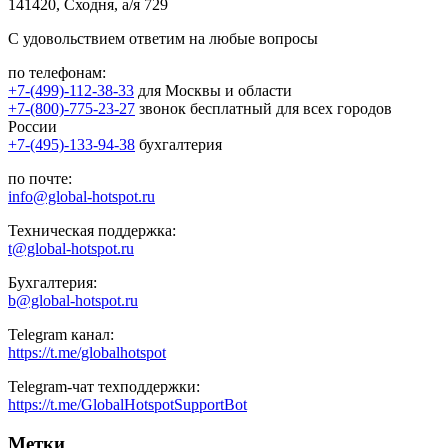
141420, Сходня, а/я 729
С удовольствием ответим на любые вопросы
по телефонам:
+7-(499)-112-38-33
для Москвы и области
+7-(800)-775-23-27
звонок бесплатный для всех городов
России
+7-(495)-133-94-38
бухгалтерия
по почте:
info@global-hotspot.ru
Техническая поддержка:
t@global-hotspot.ru
Бухгалтерия:
b@global-hotspot.ru
Telegram канал:
https://t.me/globalhotspot
Telegram-чат техподдержки:
https://t.me/GlobalHotspotSupportBot
Метки