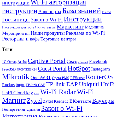
Wi-Fi авторизация
инструкции
База знаний
инструкции
Аэропорты
ВУЗы
Инструкции
Гостиницы
Закон о Wi-Fi
Маркетинг
Медицина
Инструкции для гостей
Кинотеатры
Реклама по Wi-Fi
Наши продукты
Мероприятия
Рестораны и кафе
Торговые центры
Теги
Captive Portal
Cisco
Facebook
1С Отель
Aruba
ethernet
HotSpot
Guest Portal
Instagram
FreeBSD
FRONTDESK24
Mikrotik
RouterOS
OpenWRT
PFSense
Opera PMS
TP-link EAP
Ubiquiti UniFi
Ruckus
Ruijie
TP-link CAP
Wi-Fi
Wi-Fi Radar
Unifi Cloud key
vlan
Магнит
Zyxel
Ваучеры
ВКонтакте
Zyxel Keenetic
Закон о Wi-Fi
Геотаргетинг
Дизайн
Интеграция
Контекстная реклама