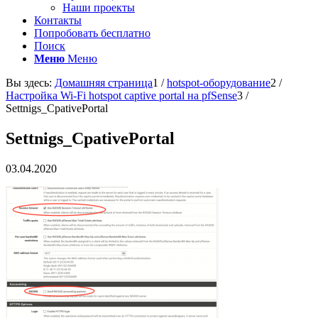
Наши проекты
Контакты
Попробовать бесплатно
Поиск
Меню
Меню
Вы здесь:
Домашняя страница
1
/
hotspot-оборудование
2
/
Настройка Wi-Fi hotspot captive portal на pfSense
3
/
Settnigs_CpativePortal
Settnigs_CpativePortal
03.04.2020