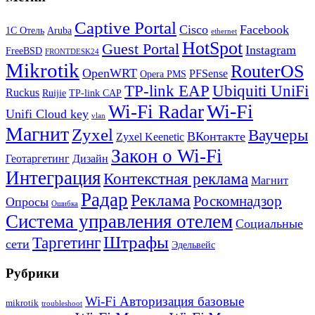
Captive Portal
Cisco
Facebook
1С Отель
Aruba
ethernet
HotSpot
Guest Portal
Instagram
FreeBSD
FRONTDESK24
Mikrotik
RouterOS
OpenWRT
PFSense
Opera PMS
TP-link EAP
Ubiquiti UniFi
Ruckus
Ruijie
TP-link CAP
Wi-Fi
Wi-Fi Radar
Unifi Cloud key
vlan
Магнит
Zyxel
Ваучеры
ВКонтакте
Zyxel Keenetic
Закон о Wi-Fi
Геотаргетинг
Дизайн
Интеграция
Контекстная реклама
Магнит
Радар
Реклама
Роскомнадзор
Опросы
Ошибка
Система управления отелем
Социальные
Штрафы
Таргетинг
сети
Эдельвейс
Рубрики
Wi-Fi Авторизация базовые
mikrotik
troubleshoot