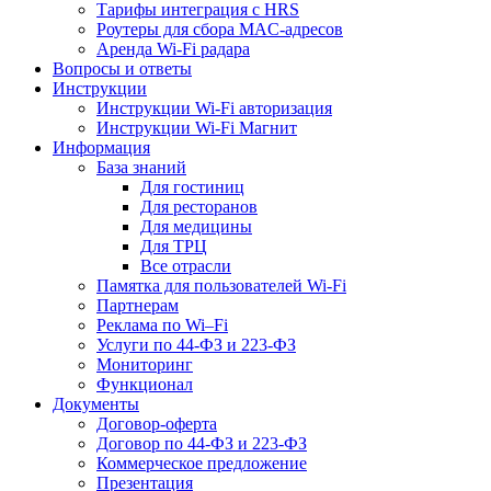
Тарифы интеграция с HRS
Роутеры для сбора MAC-адресов
Аренда Wi-Fi радара
Вопросы и ответы
Инструкции
Инструкции Wi-Fi авторизация
Инструкции Wi-Fi Магнит
Информация
База знаний
Для гостиниц
Для ресторанов
Для медицины
Для ТРЦ
Все отрасли
Памятка для пользователей Wi-Fi
Партнерам
Реклама по Wi–Fi
Услуги по 44-ФЗ и 223-ФЗ
Мониторинг
Функционал
Документы
Договор-оферта
Договор по 44-ФЗ и 223-ФЗ
Коммерческое предложение
Презентация