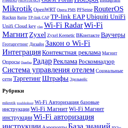
FreeBSD
FRONTDESK24
Mikrotik
RouterOS
OpenWRT
PFSense
Opera PMS
TP-link EAP
Ubiquiti UniFi
Ruckus
Ruijie
TP-link CAP
Wi-Fi
Wi-Fi Radar
Unifi Cloud key
vlan
Магнит
Zyxel
Ваучеры
ВКонтакте
Zyxel Keenetic
Закон о Wi-Fi
Геотаргетинг
Дизайн
Интеграция
Контекстная реклама
Магнит
Радар
Реклама
Роскомнадзор
Опросы
Ошибка
Система управления отелем
Социальные
Штрафы
Таргетинг
сети
Эдельвейс
Рубрики
Wi-Fi Авторизация базовые
mikrotik
troubleshoot
Wi-Fi Магнит
Wi-Fi Магнит
инструкции
Wi-Fi авторизация
инструкции
База знаний
инструкции
Аэропорты
ВУЗы