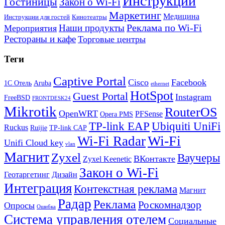
Инструкции
Гостиницы
Закон о Wi-Fi
Маркетинг
Медицина
Инструкции для гостей
Кинотеатры
Реклама по Wi-Fi
Наши продукты
Мероприятия
Рестораны и кафе
Торговые центры
Теги
Captive Portal
Cisco
Facebook
1С Отель
Aruba
ethernet
HotSpot
Guest Portal
Instagram
FreeBSD
FRONTDESK24
Mikrotik
RouterOS
OpenWRT
PFSense
Opera PMS
TP-link EAP
Ubiquiti UniFi
Ruckus
Ruijie
TP-link CAP
Wi-Fi
Wi-Fi Radar
Unifi Cloud key
vlan
Магнит
Zyxel
Ваучеры
ВКонтакте
Zyxel Keenetic
Закон о Wi-Fi
Геотаргетинг
Дизайн
Интеграция
Контекстная реклама
Магнит
Радар
Реклама
Роскомнадзор
Опросы
Ошибка
Система управления отелем
Социальные