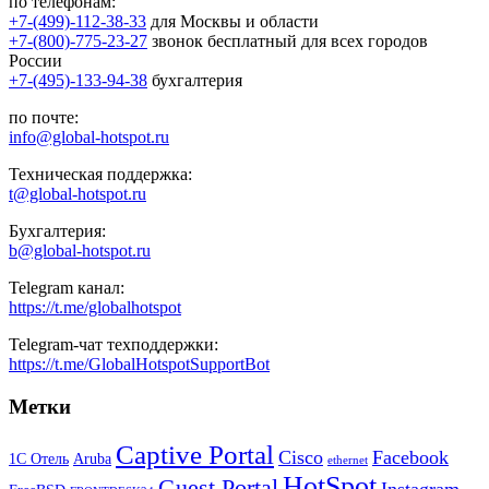
по телефонам:
+7-(499)-112-38-33
для Москвы и области
+7-(800)-775-23-27
звонок бесплатный для всех городов
России
+7-(495)-133-94-38
бухгалтерия
по почте:
info@global-hotspot.ru
Техническая поддержка:
t@global-hotspot.ru
Бухгалтерия:
b@global-hotspot.ru
Telegram канал:
https://t.me/globalhotspot
Telegram-чат техподдержки:
https://t.me/GlobalHotspotSupportBot
Метки
Captive Portal
Cisco
Facebook
1С Отель
Aruba
ethernet
HotSpot
Guest Portal
Instagram