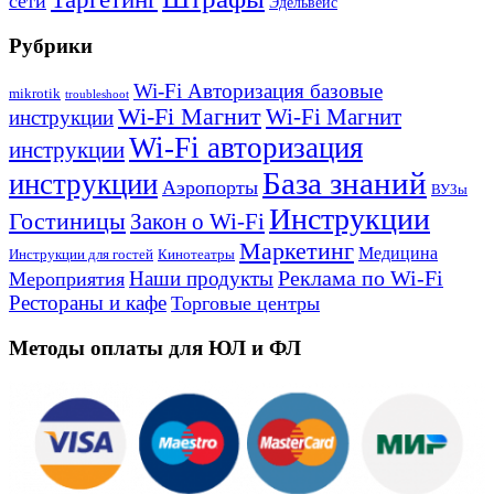
сети
Эдельвейс
Рубрики
Wi-Fi Авторизация базовые
mikrotik
troubleshoot
Wi-Fi Магнит
Wi-Fi Магнит
инструкции
Wi-Fi авторизация
инструкции
База знаний
инструкции
Аэропорты
ВУЗы
Инструкции
Гостиницы
Закон о Wi-Fi
Маркетинг
Медицина
Инструкции для гостей
Кинотеатры
Реклама по Wi-Fi
Наши продукты
Мероприятия
Рестораны и кафе
Торговые центры
Методы оплаты для ЮЛ и ФЛ