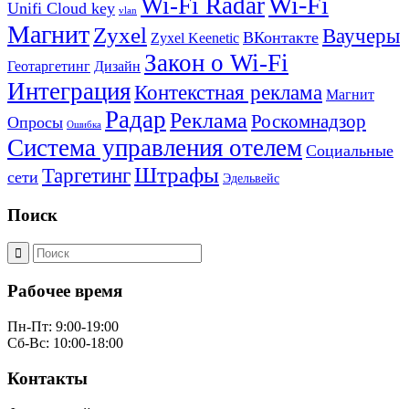
Wi-Fi
Wi-Fi Radar
Unifi Cloud key
vlan
Магнит
Zyxel
Ваучеры
ВКонтакте
Zyxel Keenetic
Закон о Wi-Fi
Геотаргетинг
Дизайн
Интеграция
Контекстная реклама
Магнит
Радар
Реклама
Роскомнадзор
Опросы
Ошибка
Система управления отелем
Социальные
Штрафы
Таргетинг
сети
Эдельвейс
Поиск
Рабочее время
Пн-Пт: 9:00-19:00
Сб-Вс: 10:00-18:00
Контакты