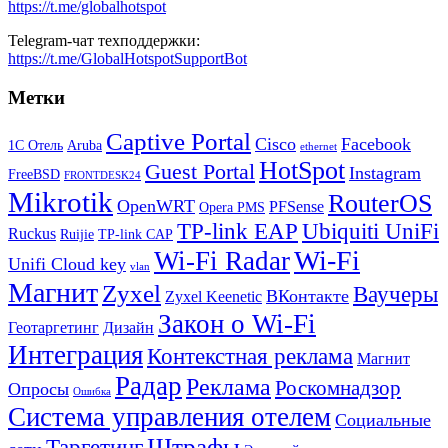
https://t.me/globalhotspot
Telegram-чат техподдержки:
https://t.me/GlobalHotspotSupportBot
Метки
Captive Portal
Cisco
Facebook
1С Отель
Aruba
ethernet
HotSpot
Guest Portal
Instagram
FreeBSD
FRONTDESK24
Mikrotik
RouterOS
OpenWRT
PFSense
Opera PMS
TP-link EAP
Ubiquiti UniFi
Ruckus
Ruijie
TP-link CAP
Wi-Fi
Wi-Fi Radar
Unifi Cloud key
vlan
Магнит
Zyxel
Ваучеры
ВКонтакте
Zyxel Keenetic
Закон о Wi-Fi
Геотаргетинг
Дизайн
Интеграция
Контекстная реклама
Магнит
Радар
Реклама
Роскомнадзор
Опросы
Ошибка
Система управления отелем
Социальные
Штрафы
Таргетинг