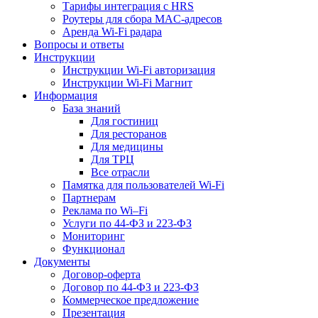
Тарифы интеграция с HRS
Роутеры для сбора MAC-адресов
Аренда Wi-Fi радара
Вопросы и ответы
Инструкции
Инструкции Wi-Fi авторизация
Инструкции Wi-Fi Магнит
Информация
База знаний
Для гостиниц
Для ресторанов
Для медицины
Для ТРЦ
Все отрасли
Памятка для пользователей Wi-Fi
Партнерам
Реклама по Wi–Fi
Услуги по 44-ФЗ и 223-ФЗ
Мониторинг
Функционал
Документы
Договор-оферта
Договор по 44-ФЗ и 223-ФЗ
Коммерческое предложение
Презентация