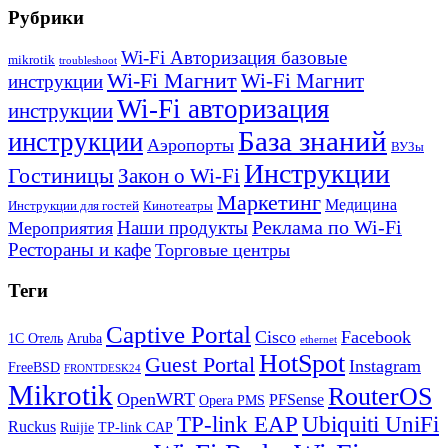
Рубрики
Wi-Fi Авторизация базовые
mikrotik
troubleshoot
Wi-Fi Магнит
Wi-Fi Магнит
инструкции
Wi-Fi авторизация
инструкции
База знаний
инструкции
Аэропорты
ВУЗы
Инструкции
Гостиницы
Закон о Wi-Fi
Маркетинг
Медицина
Инструкции для гостей
Кинотеатры
Реклама по Wi-Fi
Наши продукты
Мероприятия
Рестораны и кафе
Торговые центры
Теги
Captive Portal
Cisco
Facebook
1С Отель
Aruba
ethernet
HotSpot
Guest Portal
Instagram
FreeBSD
FRONTDESK24
Mikrotik
RouterOS
OpenWRT
PFSense
Opera PMS
TP-link EAP
Ubiquiti UniFi
Ruckus
Ruijie
TP-link CAP