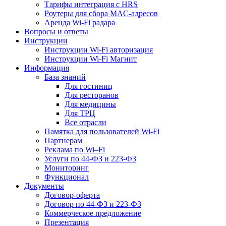
Тарифы интеграция с HRS
Роутеры для сбора MAC-адресов
Аренда Wi-Fi радара
Вопросы и ответы
Инструкции
Инструкции Wi-Fi авторизация
Инструкции Wi-Fi Магнит
Информация
База знаний
Для гостиниц
Для ресторанов
Для медицины
Для ТРЦ
Все отрасли
Памятка для пользователей Wi-Fi
Партнерам
Реклама по Wi–Fi
Услуги по 44-ФЗ и 223-ФЗ
Мониторинг
Функционал
Документы
Договор-оферта
Договор по 44-ФЗ и 223-ФЗ
Коммерческое предложение
Презентация