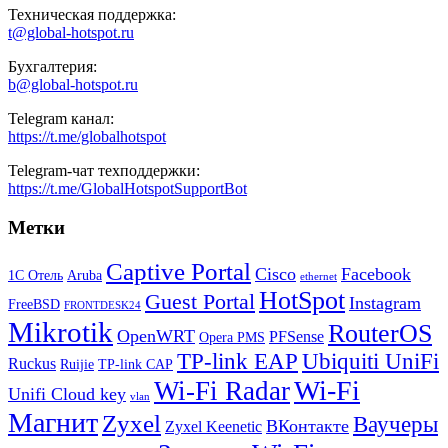
Техническая поддержка:
t@global-hotspot.ru
Бухгалтерия:
b@global-hotspot.ru
Telegram канал:
https://t.me/globalhotspot
Telegram-чат техподдержки:
https://t.me/GlobalHotspotSupportBot
Метки
Captive Portal
Cisco
Facebook
1С Отель
Aruba
ethernet
HotSpot
Guest Portal
Instagram
FreeBSD
FRONTDESK24
Mikrotik
RouterOS
OpenWRT
PFSense
Opera PMS
TP-link EAP
Ubiquiti UniFi
Ruckus
Ruijie
TP-link CAP
Wi-Fi
Wi-Fi Radar
Unifi Cloud key
vlan
Магнит
Zyxel
Ваучеры
ВКонтакте
Zyxel Keenetic