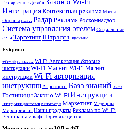
Закон о Wi-Fi
Геотаргетинг
Дизайн
Интеграция
Контекстная реклама
Магнит
Радар
Реклама
Роскомнадзор
Опросы
Ошибка
Система управления отелем
Социальные
Штрафы
Таргетинг
сети
Эдельвейс
Рубрики
Wi-Fi Авторизация базовые
mikrotik
troubleshoot
Wi-Fi Магнит
Wi-Fi Магнит
инструкции
Wi-Fi авторизация
инструкции
База знаний
инструкции
Аэропорты
ВУЗы
Инструкции
Гостиницы
Закон о Wi-Fi
Маркетинг
Медицина
Инструкции для гостей
Кинотеатры
Реклама по Wi-Fi
Наши продукты
Мероприятия
Рестораны и кафе
Торговые центры
Методы оплаты для ЮЛ и ФЛ