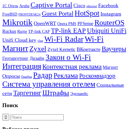
Captive Portal
Cisco
Facebook
1С Отель
Aruba
ethernet
HotSpot
Guest Portal
Instagram
FreeBSD
FRONTDESK24
Mikrotik
RouterOS
OpenWRT
PFSense
Opera PMS
TP-link EAP
Ubiquiti UniFi
Ruckus
Ruijie
TP-link CAP
Wi-Fi
Wi-Fi Radar
Unifi Cloud key
vlan
Магнит
Zyxel
Ваучеры
ВКонтакте
Zyxel Keenetic
Закон о Wi-Fi
Геотаргетинг
Дизайн
Интеграция
Контекстная реклама
Магнит
Радар
Реклама
Роскомнадзор
Опросы
Ошибка
Система управления отелем
Социальные
Штрафы
Таргетинг
сети
Эдельвейс
Поиск