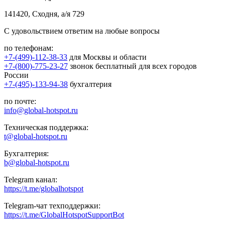
141420, Сходня, а/я 729
С удовольствием ответим на любые вопросы
по телефонам:
+7-(499)-112-38-33
для Москвы и области
+7-(800)-775-23-27
звонок бесплатный для всех городов
России
+7-(495)-133-94-38
бухгалтерия
по почте:
info@global-hotspot.ru
Техническая поддержка:
t@global-hotspot.ru
Бухгалтерия:
b@global-hotspot.ru
Telegram канал:
https://t.me/globalhotspot
Telegram-чат техподдержки:
https://t.me/GlobalHotspotSupportBot