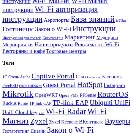
Wi-Fi Магнит
Wi-Fi Магнит
инструкции
Wi-Fi авторизация
инструкции
База знаний
инструкции
Аэропорты
ВУЗы
Инструкции
Гостиницы
Закон о Wi-Fi
Маркетинг
Медицина
Инструкции для гостей
Кинотеатры
Реклама по Wi-Fi
Наши продукты
Мероприятия
Рестораны и кафе
Торговые центры
Теги
Captive Portal
Cisco
Facebook
1С Отель
Aruba
ethernet
HotSpot
Guest Portal
Instagram
FreeBSD
FRONTDESK24
Mikrotik
RouterOS
OpenWRT
PFSense
Opera PMS
TP-link EAP
Ubiquiti UniFi
Ruckus
Ruijie
TP-link CAP
Wi-Fi
Wi-Fi Radar
Unifi Cloud key
vlan
Магнит
Zyxel
Ваучеры
ВКонтакте
Zyxel Keenetic
Закон о Wi-Fi
Геотаргетинг
Дизайн