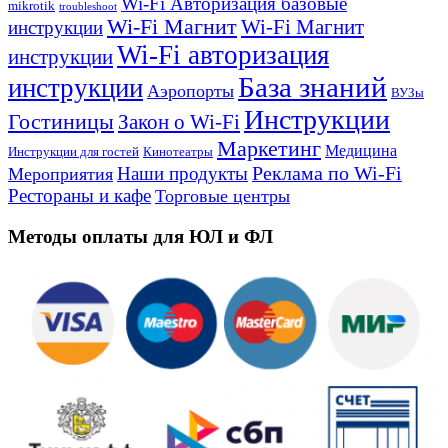
Wi-Fi Авторизация базовые
mikrotik
troubleshoot
Wi-Fi Магнит
Wi-Fi Магнит
инструкции
Wi-Fi авторизация
инструкции
База знаний
инструкции
Аэропорты
ВУЗы
Инструкции
Гостиницы
Закон о Wi-Fi
Маркетинг
Медицина
Инструкции для гостей
Кинотеатры
Реклама по Wi-Fi
Наши продукты
Мероприятия
Рестораны и кафе
Торговые центры
Методы оплаты для ЮЛ и ФЛ