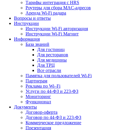
Тарифы интеграция с HRS
Роутеры для сбора MAC-адресов
Аренда Wi-Fi радара
Вопросы и ответы
Инструкции
Инструкции Wi-Fi авторизация
Инструкции Wi-Fi Магнит
Информация
База знаний
Для гостиниц
Для ресторанов
Для медицины
Для ТРЦ
Все отрасли
Памятка для пользователей Wi-Fi
Партнерам
Реклама по Wi–Fi
Услуги по 44-ФЗ и 223-ФЗ
Мониторинг
Функционал
Документы
Договор-оферта
Договор по 44-ФЗ и 223-ФЗ
Коммерческое предложение
Презентация