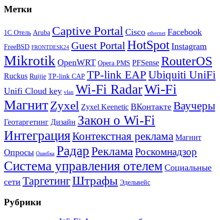
Метки
Captive Portal
Cisco
Facebook
1С Отель
Aruba
ethernet
HotSpot
Guest Portal
Instagram
FreeBSD
FRONTDESK24
Mikrotik
RouterOS
OpenWRT
PFSense
Opera PMS
TP-link EAP
Ubiquiti UniFi
Ruckus
Ruijie
TP-link CAP
Wi-Fi
Wi-Fi Radar
Unifi Cloud key
vlan
Магнит
Zyxel
Ваучеры
ВКонтакте
Zyxel Keenetic
Закон о Wi-Fi
Геотаргетинг
Дизайн
Интеграция
Контекстная реклама
Магнит
Радар
Реклама
Роскомнадзор
Опросы
Ошибка
Система управления отелем
Социальные
Штрафы
Таргетинг
сети
Эдельвейс
Рубрики