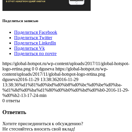
Поделиться записью
Поделиться Facebook
Поделиться Twitter
Поделиться LinkedIn
Поделиться Vk
Поделиться по почте
https://global-hotspot.ru/wp-content/uploads/2017/11/global-hotspot-
logo-retina.png
0
0
dguseva
https://global-hotspot.ru/wp-
content/uploads/2017/11/global-hotspot-logo-retina.png
dguseva
2016-11-29 13:38:36
2016-11-29
13:38:36
%d1%81%d0%bd%d0%b8%d0%bc%d0%be%d0%ba-
%d1%8d%d0%ba%d1%80%d0%b0%d0%bd%d0%b0-2016-11-29-
%d0%b2-13-17-24-min
0
ответы
Ответить
Хотите присоединиться к обсуждению?
Не стесняйтесь вносить свой вклад!