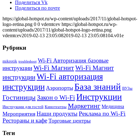
Поделиться Vk
Поделиться по почте
https://global-hotspot.ru/wp-content/uploads/2017/11/global-hotspot-
logo-retina.png
0
0
vdemtcev
https://global-hotspot.ru/wp-
content/uploads/2017/11/global-hotspot-logo-retina.png
vdemtcev
2019-02-13 23:05:08
2019-02-13 23:05:08
104.v01e
Рубрики
Wi-Fi Авторизация базовые
mikrotik
troubleshoot
Wi-Fi Магнит
Wi-Fi Магнит
инструкции
Wi-Fi авторизация
инструкции
База знаний
инструкции
Аэропорты
ВУЗы
Инструкции
Гостиницы
Закон о Wi-Fi
Маркетинг
Медицина
Инструкции для гостей
Кинотеатры
Реклама по Wi-Fi
Наши продукты
Мероприятия
Рестораны и кафе
Торговые центры
Теги