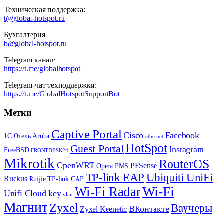
Техническая поддержка:
t@global-hotspot.ru
Бухгалтерия:
b@global-hotspot.ru
Telegram канал:
https://t.me/globalhotspot
Telegram-чат техподдержки:
https://t.me/GlobalHotspotSupportBot
Метки
Captive Portal
Cisco
Facebook
1С Отель
Aruba
ethernet
HotSpot
Guest Portal
Instagram
FreeBSD
FRONTDESK24
Mikrotik
RouterOS
OpenWRT
PFSense
Opera PMS
TP-link EAP
Ubiquiti UniFi
Ruckus
Ruijie
TP-link CAP
Wi-Fi
Wi-Fi Radar
Unifi Cloud key
vlan
Магнит
Zyxel
Ваучеры
ВКонтакте
Zyxel Keenetic