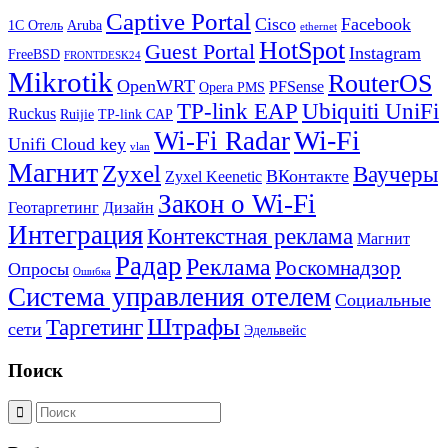
Captive Portal
Cisco
Facebook
1С Отель
Aruba
ethernet
HotSpot
Guest Portal
Instagram
FreeBSD
FRONTDESK24
Mikrotik
RouterOS
OpenWRT
PFSense
Opera PMS
TP-link EAP
Ubiquiti UniFi
Ruckus
Ruijie
TP-link CAP
Wi-Fi
Wi-Fi Radar
Unifi Cloud key
vlan
Магнит
Zyxel
Ваучеры
ВКонтакте
Zyxel Keenetic
Закон о Wi-Fi
Геотаргетинг
Дизайн
Интеграция
Контекстная реклама
Магнит
Радар
Реклама
Роскомнадзор
Опросы
Ошибка
Система управления отелем
Социальные
Штрафы
Таргетинг
сети
Эдельвейс
Поиск