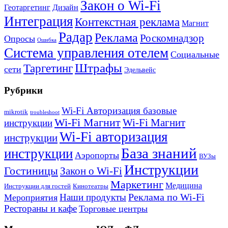
Закон о Wi-Fi
Геотаргетинг
Дизайн
Интеграция
Контекстная реклама
Магнит
Радар
Реклама
Роскомнадзор
Опросы
Ошибка
Система управления отелем
Социальные
Штрафы
Таргетинг
сети
Эдельвейс
Рубрики
Wi-Fi Авторизация базовые
mikrotik
troubleshoot
Wi-Fi Магнит
Wi-Fi Магнит
инструкции
Wi-Fi авторизация
инструкции
База знаний
инструкции
Аэропорты
ВУЗы
Инструкции
Гостиницы
Закон о Wi-Fi
Маркетинг
Медицина
Инструкции для гостей
Кинотеатры
Реклама по Wi-Fi
Наши продукты
Мероприятия
Рестораны и кафе
Торговые центры