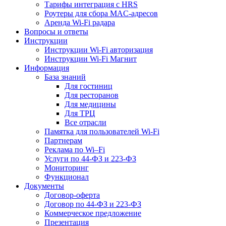
Тарифы интеграция с HRS
Роутеры для сбора MAC-адресов
Аренда Wi-Fi радара
Вопросы и ответы
Инструкции
Инструкции Wi-Fi авторизация
Инструкции Wi-Fi Магнит
Информация
База знаний
Для гостиниц
Для ресторанов
Для медицины
Для ТРЦ
Все отрасли
Памятка для пользователей Wi-Fi
Партнерам
Реклама по Wi–Fi
Услуги по 44-ФЗ и 223-ФЗ
Мониторинг
Функционал
Документы
Договор-оферта
Договор по 44-ФЗ и 223-ФЗ
Коммерческое предложение
Презентация