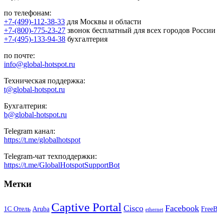
по телефонам:
+7-(499)-112-38-33
для Москвы и области
+7-(800)-775-23-27
звонок бесплатный для всех городов России
+7-(495)-133-94-38
бухгалтерия
по почте:
info@global-hotspot.ru
Техническая поддержка:
t@global-hotspot.ru
Бухгалтерия:
b@global-hotspot.ru
Telegram канал:
https://t.me/globalhotspot
Telegram-чат техподдержки:
https://t.me/GlobalHotspotSupportBot
Метки
Captive Portal
Cisco
Facebook
1С Отель
Aruba
Free
ethernet