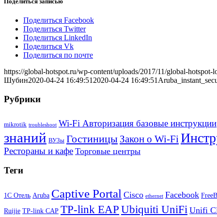
Поделиться записью
Поделиться Facebook
Поделиться Twitter
Поделиться LinkedIn
Поделиться Vk
Поделиться по почте
https://global-hotspot.ru/wp-content/uploads/2017/11/global-hotspot-l
Шубин
2020-04-24 16:49:51
2020-04-24 16:49:51
Aruba_instant_secu
Рубрики
Wi-Fi Авторизация базовые инструкции
mikrotik
troubleshoot
знаний
Инстр
Гостиницы
Закон о Wi-Fi
ВУЗы
Рестораны и кафе
Торговые центры
Теги
Captive Portal
Cisco
Facebook
1С Отель
Aruba
Free
ethernet
TP-link EAP
Ubiquiti UniFi
Unifi C
Ruijie
TP-link CAP