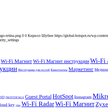
ogo-retina.png
0
0
Кирилл Шубин
https://global-hotspot.ru/wp-conte
rity_settings
Wi-Fi
Wi-Fi Магнит
Wi-Fi Магнит инструкции
укции
Маркетинг
Медици
Инструкции для гостей
Кинотеатры
Mikr
HotSpot
Guest Portal
Instagram
BSD
FRONTDESK24
Wi-Fi Магнит
Wi-Fi Radar
Zyxe
loud key
vlan