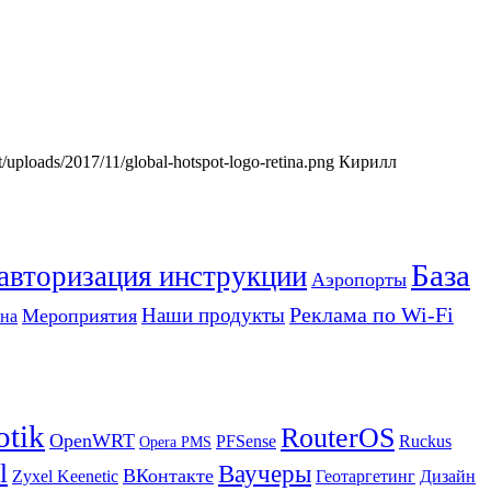
nt/uploads/2017/11/global-hotspot-logo-retina.png
Кирилл
База
 авторизация инструкции
Аэропорты
Реклама по Wi-Fi
Наши продукты
Мероприятия
на
otik
RouterOS
OpenWRT
PFSense
Ruckus
Opera PMS
l
Ваучеры
ВКонтакте
Zyxel Keenetic
Геотаргетинг
Дизайн