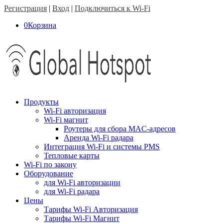
Регистрация
|
Вход
|
Подключиться к Wi-Fi
0
Корзина
Продукты
Wi-Fi авторизация
Wi-Fi магнит
Роутеры для сбора MAC-адресов
Аренда Wi-Fi радара
Интеграция Wi-Fi и системы PMS
Тепловые карты
Wi-Fi по закону
Оборудование
для Wi-Fi авторизации
для Wi-Fi радара
Цены
Тарифы Wi-Fi Авторизация
Тарифы Wi-Fi Магнит