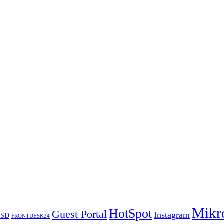
Mikr
HotSpot
Guest Portal
Instagram
BSD
FRONTDESK24