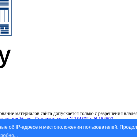
ание материалов сайта допускается только с разрешения владель
тавления Услуг
|
Лицензии связи №154598 и №154599
ые об IP-адресе и местоположении пользователей. Продол
робно...