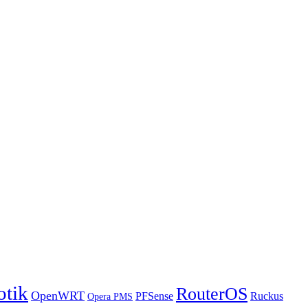
otik
RouterOS
OpenWRT
PFSense
Ruckus
Opera PMS