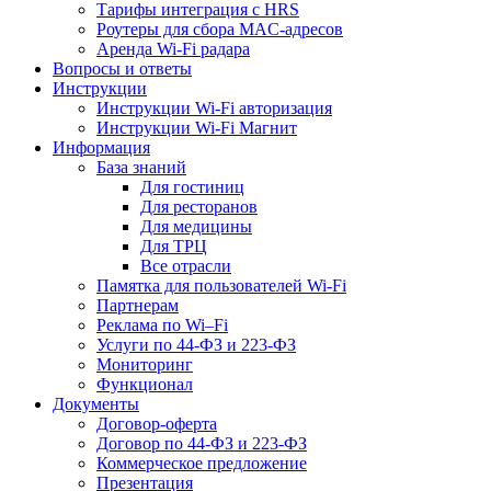
Тарифы интеграция с HRS
Роутеры для сбора MAC-адресов
Аренда Wi-Fi радара
Вопросы и ответы
Инструкции
Инструкции Wi-Fi авторизация
Инструкции Wi-Fi Магнит
Информация
База знаний
Для гостиниц
Для ресторанов
Для медицины
Для ТРЦ
Все отрасли
Памятка для пользователей Wi-Fi
Партнерам
Реклама по Wi–Fi
Услуги по 44-ФЗ и 223-ФЗ
Мониторинг
Функционал
Документы
Договор-оферта
Договор по 44-ФЗ и 223-ФЗ
Коммерческое предложение
Презентация