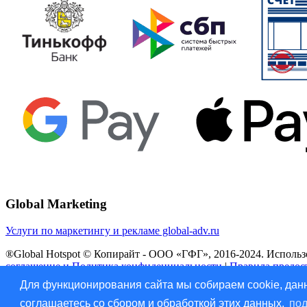
Global Marketing
Услуги по маркетингу и рекламе global-adv.ru
®Global Hotspot © Копирайт - ООО «ГФГ», 2016-2024. Использов
соглашение и Политика конфиденциальности
|
Правила предос
Для функционирования сайта мы собираем cookie, данн
Vk
соглашаетесь со сбором и обработкой этих данных.
под