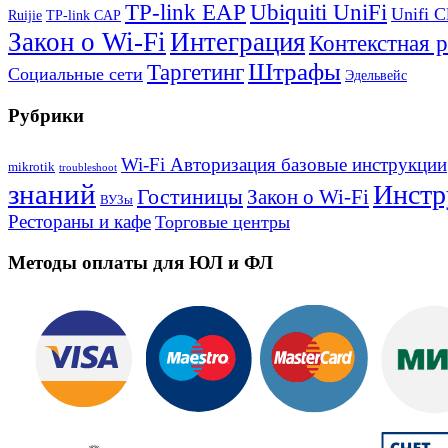
TP-link EAP
Ubiquiti UniFi
Unifi C
Ruijie
TP-link CAP
Закон о Wi-Fi
Интеграция
Контекстная 
Штрафы
Таргетинг
Социальные сети
Эдельвейс
Рубрики
Wi-Fi Авторизация базовые инструкции
mikrotik
troubleshoot
знаний
Инстр
Гостиницы
Закон о Wi-Fi
ВУЗы
Рестораны и кафе
Торговые центры
Методы оплаты для ЮЛ и ФЛ