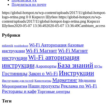
Поделиться Vk
Поделиться по почте
https://global-hotspot.ru/wp-content/uploads/2017/11/global-hotspot-
logo-retina.png
0
0
Кирилл Шубин
https://global-hotspot.ru/wp-
content/uploads/2017/11/global-hotspot-logo-retina.png
Кирилл
Шубин
2020-05-07 13:36:49
2020-05-07 13:36:49
Cambium_access
Рубрики
Wi-Fi Авторизация базовые
mikrotik
troubleshoot
Wi-Fi Магнит
Wi-Fi Магнит
инструкции
Wi-Fi авторизация
инструкции
База знаний
инструкции
Аэропорты
ВУЗы
Инструкции
Гостиницы
Закон о Wi-Fi
Маркетинг
Медицина
Инструкции для гостей
Кинотеатры
Реклама по Wi-Fi
Наши продукты
Мероприятия
Рестораны и кафе
Торговые центры
Теги