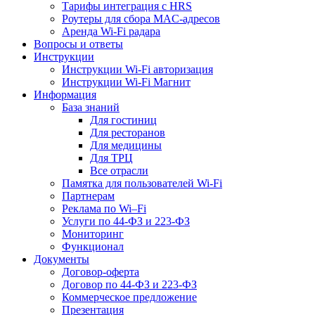
Тарифы интеграция с HRS
Роутеры для сбора MAC-адресов
Аренда Wi-Fi радара
Вопросы и ответы
Инструкции
Инструкции Wi-Fi авторизация
Инструкции Wi-Fi Магнит
Информация
База знаний
Для гостиниц
Для ресторанов
Для медицины
Для ТРЦ
Все отрасли
Памятка для пользователей Wi-Fi
Партнерам
Реклама по Wi–Fi
Услуги по 44-ФЗ и 223-ФЗ
Мониторинг
Функционал
Документы
Договор-оферта
Договор по 44-ФЗ и 223-ФЗ
Коммерческое предложение
Презентация