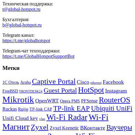
Техническая поддержка:
t@global-hotspot.ru
Бухгалтерия:
b@global-hotspot.ru
Telegram канал:
https://t.me/globalhotspot
Telegram-чат техподдержки:
https://t.me/GlobalHotspotSupportBot
Метки
Captive Portal
Cisco
Facebook
1С Отель
Aruba
ethernet
HotSpot
Guest Portal
Instagram
FreeBSD
FRONTDESK24
Mikrotik
RouterOS
OpenWRT
PFSense
Opera PMS
TP-link EAP
Ubiquiti UniFi
Ruckus
Ruijie
TP-link CAP
Wi-Fi
Wi-Fi Radar
Unifi Cloud key
vlan
Магнит
Zyxel
Ваучеры
ВКонтакте
Zyxel Keenetic