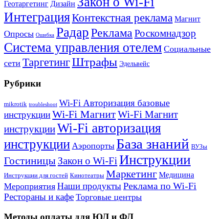
Закон о Wi-Fi
Геотаргетинг
Дизайн
Интеграция
Контекстная реклама
Магнит
Радар
Реклама
Роскомнадзор
Опросы
Ошибка
Система управления отелем
Социальные
Штрафы
Таргетинг
сети
Эдельвейс
Рубрики
Wi-Fi Авторизация базовые
mikrotik
troubleshoot
Wi-Fi Магнит
Wi-Fi Магнит
инструкции
Wi-Fi авторизация
инструкции
База знаний
инструкции
Аэропорты
ВУЗы
Инструкции
Гостиницы
Закон о Wi-Fi
Маркетинг
Медицина
Инструкции для гостей
Кинотеатры
Реклама по Wi-Fi
Наши продукты
Мероприятия
Рестораны и кафе
Торговые центры
Методы оплаты для ЮЛ и ФЛ