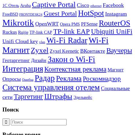
Captive Portal
Cisco
Facebook
1С Отель
Aruba
ethernet
HotSpot
Guest Portal
Instagram
FreeBSD
FRONTDESK24
Mikrotik
RouterOS
OpenWRT
PFSense
Opera PMS
TP-link EAP
Ubiquiti UniFi
Ruckus
Ruijie
TP-link CAP
Wi-Fi
Wi-Fi Radar
Unifi Cloud key
vlan
Магнит
Zyxel
Ваучеры
ВКонтакте
Zyxel Keenetic
Закон о Wi-Fi
Геотаргетинг
Дизайн
Интеграция
Контекстная реклама
Магнит
Радар
Реклама
Роскомнадзор
Опросы
Ошибка
Система управления отелем
Социальные
Штрафы
Таргетинг
сети
Эдельвейс
Поиск
Рабочее время