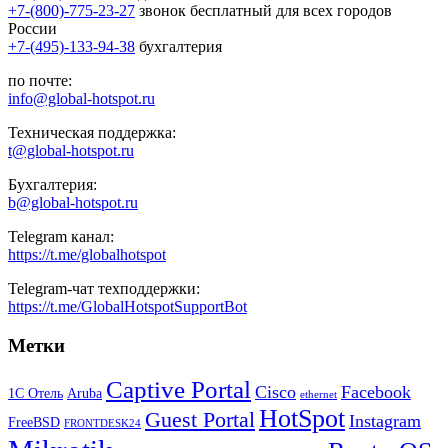
+7-(800)-775-23-27
звонок бесплатный для всех городов
России
+7-(495)-133-94-38
бухгалтерия
по почте:
info@global-hotspot.ru
Техническая поддержка:
t@global-hotspot.ru
Бухгалтерия:
b@global-hotspot.ru
Telegram канал:
https://t.me/globalhotspot
Telegram-чат техподдержки:
https://t.me/GlobalHotspotSupportBot
Метки
Captive Portal
Cisco
Facebook
1С Отель
Aruba
ethernet
HotSpot
Guest Portal
Instagram
FreeBSD
FRONTDESK24