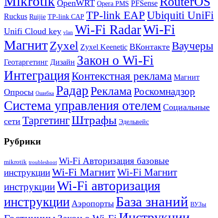
Mikrotik
RouterOS
OpenWRT
PFSense
Opera PMS
TP-link EAP
Ubiquiti UniFi
Ruckus
Ruijie
TP-link CAP
Wi-Fi
Wi-Fi Radar
Unifi Cloud key
vlan
Магнит
Zyxel
Ваучеры
ВКонтакте
Zyxel Keenetic
Закон о Wi-Fi
Геотаргетинг
Дизайн
Интеграция
Контекстная реклама
Магнит
Радар
Реклама
Роскомнадзор
Опросы
Ошибка
Система управления отелем
Социальные
Штрафы
Таргетинг
сети
Эдельвейс
Рубрики
Wi-Fi Авторизация базовые
mikrotik
troubleshoot
Wi-Fi Магнит
Wi-Fi Магнит
инструкции
Wi-Fi авторизация
инструкции
База знаний
инструкции
Аэропорты
ВУЗы
Инструкции