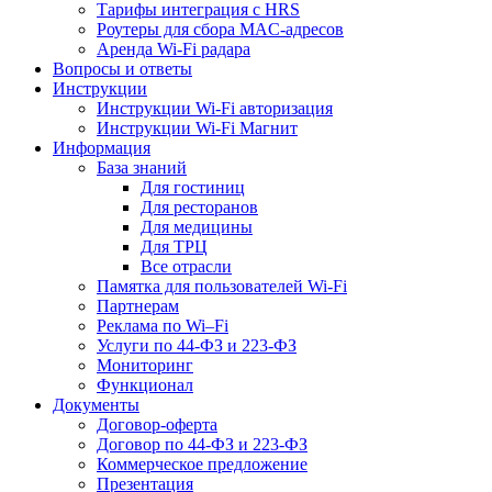
Тарифы интеграция с HRS
Роутеры для сбора MAC-адресов
Аренда Wi-Fi радара
Вопросы и ответы
Инструкции
Инструкции Wi-Fi авторизация
Инструкции Wi-Fi Магнит
Информация
База знаний
Для гостиниц
Для ресторанов
Для медицины
Для ТРЦ
Все отрасли
Памятка для пользователей Wi-Fi
Партнерам
Реклама по Wi–Fi
Услуги по 44-ФЗ и 223-ФЗ
Мониторинг
Функционал
Документы
Договор-оферта
Договор по 44-ФЗ и 223-ФЗ
Коммерческое предложение
Презентация