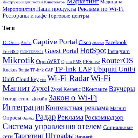
Маркетинг
Медицина
Инструкции для гостей
Кинотеатры
Реклама по Wi-Fi
Наши продукты
Мероприятия
Рестораны и кафе
Торговые центры
Теги
Captive Portal
Cisco
Facebook
1С Отель
Aruba
ethernet
HotSpot
Guest Portal
Instagram
FreeBSD
FRONTDESK24
Mikrotik
RouterOS
OpenWRT
PFSense
Opera PMS
TP-link EAP
Ubiquiti UniFi
Ruckus
Ruijie
TP-link CAP
Wi-Fi
Wi-Fi Radar
Unifi Cloud key
vlan
Магнит
Zyxel
Ваучеры
ВКонтакте
Zyxel Keenetic
Закон о Wi-Fi
Геотаргетинг
Дизайн
Интеграция
Контекстная реклама
Магнит
Радар
Реклама
Роскомнадзор
Опросы
Ошибка
Система управления отелем
Социальные
Штрафы
Таргетинг
сети
Эдельвейс