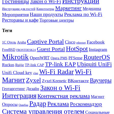
Инструкции
Гостиницы
Закон о Wi-Fi
Маркетинг
Медицина
Инструкции для гостей
Кинотеатры
Реклама по Wi-Fi
Наши продукты
Мероприятия
Рестораны и кафе
Торговые центры
Теги
Captive Portal
Cisco
Facebook
1С Отель
Aruba
ethernet
HotSpot
Guest Portal
Instagram
FreeBSD
FRONTDESK24
Mikrotik
RouterOS
OpenWRT
PFSense
Opera PMS
TP-link EAP
Ubiquiti UniFi
Ruckus
Ruijie
TP-link CAP
Wi-Fi
Wi-Fi Radar
Unifi Cloud key
vlan
Магнит
Zyxel
Ваучеры
ВКонтакте
Zyxel Keenetic
Закон о Wi-Fi
Геотаргетинг
Дизайн
Интеграция
Контекстная реклама
Магнит
Радар
Реклама
Роскомнадзор
Опросы
Ошибка
Система управления отелем
Социальные