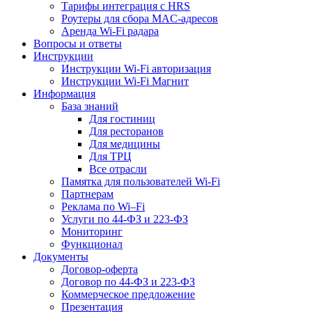
Тарифы интеграция с HRS
Роутеры для сбора MAC-адресов
Аренда Wi-Fi радара
Вопросы и ответы
Инструкции
Инструкции Wi-Fi авторизация
Инструкции Wi-Fi Магнит
Информация
База знаний
Для гостиниц
Для ресторанов
Для медицины
Для ТРЦ
Все отрасли
Памятка для пользователей Wi-Fi
Партнерам
Реклама по Wi–Fi
Услуги по 44-ФЗ и 223-ФЗ
Мониторинг
Функционал
Документы
Договор-оферта
Договор по 44-ФЗ и 223-ФЗ
Коммерческое предложение
Презентация