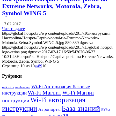
Extreme Networks, Motorola, Zebra,
Symbol WING 5
17.02.2017
Читать далее
https://global-hotspot.ru/wp-content/uploads/2017/10/инструкция-
Настройка-Hotspot-Captive-portal-на-Extreme-Networks-
Motorola-Zebra-Symbol-WING-5.jpg
889
889
dguseva
https://global-hotspot.ru/wp-content/uploads/2017/11/global-hotspot-
logo-retina.png
dguseva
2017-02-17 16:50:54
2020-06-23
10:31:28
Настройка Hotspot / Captive portal на Extreme Networks,
Motorola, Zebra, Symbol WING 5
Страница 10 из 10
«
‹
8
9
10
Рубрики
Wi-Fi Авторизация базовые
mikrotik
troubleshoot
Wi-Fi Магнит
Wi-Fi Магнит
инструкции
Wi-Fi авторизация
инструкции
База знаний
инструкции
Аэропорты
ВУЗы