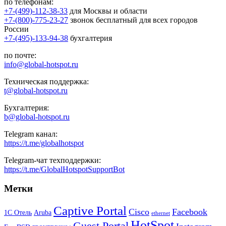
по телефонам:
+7-(499)-112-38-33
для Москвы и области
+7-(800)-775-23-27
звонок бесплатный для всех городов
России
+7-(495)-133-94-38
бухгалтерия
по почте:
info@global-hotspot.ru
Техническая поддержка:
t@global-hotspot.ru
Бухгалтерия:
b@global-hotspot.ru
Telegram канал:
https://t.me/globalhotspot
Telegram-чат техподдержки:
https://t.me/GlobalHotspotSupportBot
Метки
Captive Portal
Cisco
Facebook
1С Отель
Aruba
ethernet
HotSpot