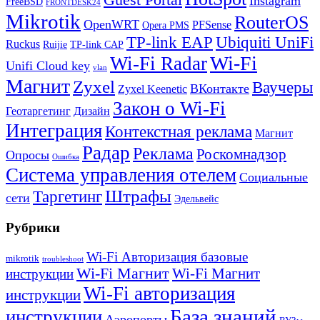
Guest Portal
Instagram
FreeBSD
FRONTDESK24
Mikrotik
RouterOS
OpenWRT
PFSense
Opera PMS
TP-link EAP
Ubiquiti UniFi
Ruckus
Ruijie
TP-link CAP
Wi-Fi
Wi-Fi Radar
Unifi Cloud key
vlan
Магнит
Zyxel
Ваучеры
ВКонтакте
Zyxel Keenetic
Закон о Wi-Fi
Геотаргетинг
Дизайн
Интеграция
Контекстная реклама
Магнит
Радар
Реклама
Роскомнадзор
Опросы
Ошибка
Система управления отелем
Социальные
Штрафы
Таргетинг
сети
Эдельвейс
Рубрики
Wi-Fi Авторизация базовые
mikrotik
troubleshoot
Wi-Fi Магнит
Wi-Fi Магнит
инструкции
Wi-Fi авторизация
инструкции
База знаний
инструкции
Аэропорты