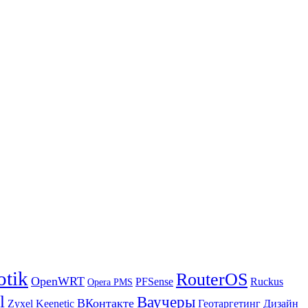
otik
RouterOS
OpenWRT
PFSense
Ruckus
Opera PMS
l
Ваучеры
ВКонтакте
Zyxel Keenetic
Геотаргетинг
Дизайн