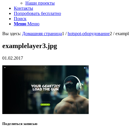
Наши проекты
Контакты
Попробовать бесплатно
Поиск
Меню
Меню
Вы здесь:
Домашняя страница
1
/
hotspot-оборудование
2
/
exampl
examplelayer3.jpg
01.02.2017
Поделиться записью