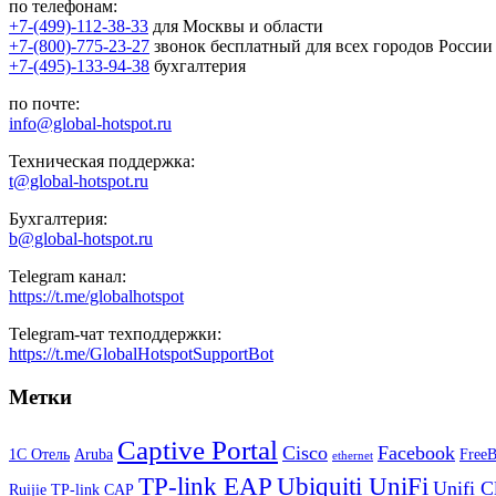
по телефонам:
+7-(499)-112-38-33
для Москвы и области
+7-(800)-775-23-27
звонок бесплатный для всех городов России
+7-(495)-133-94-38
бухгалтерия
по почте:
info@global-hotspot.ru
Техническая поддержка:
t@global-hotspot.ru
Бухгалтерия:
b@global-hotspot.ru
Telegram канал:
https://t.me/globalhotspot
Telegram-чат техподдержки:
https://t.me/GlobalHotspotSupportBot
Метки
Captive Portal
Cisco
Facebook
1С Отель
Aruba
Free
ethernet
TP-link EAP
Ubiquiti UniFi
Unifi C
Ruijie
TP-link CAP