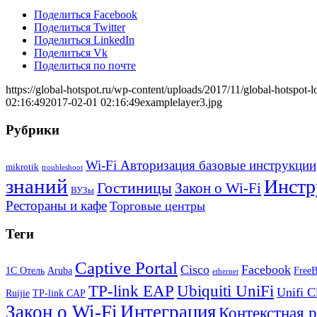
Поделиться Facebook
Поделиться Twitter
Поделиться LinkedIn
Поделиться Vk
Поделиться по почте
https://global-hotspot.ru/wp-content/uploads/2017/11/global-hotspot-l
02:16:49
2017-02-01 02:16:49
examplelayer3.jpg
Рубрики
Wi-Fi Авторизация базовые инструкции
mikrotik
troubleshoot
знаний
Инстр
Гостиницы
Закон о Wi-Fi
ВУЗы
Рестораны и кафе
Торговые центры
Теги
Captive Portal
Cisco
Facebook
1С Отель
Aruba
Free
ethernet
TP-link EAP
Ubiquiti UniFi
Unifi C
Ruijie
TP-link CAP
Закон о Wi-Fi
Интеграция
Контекстная 