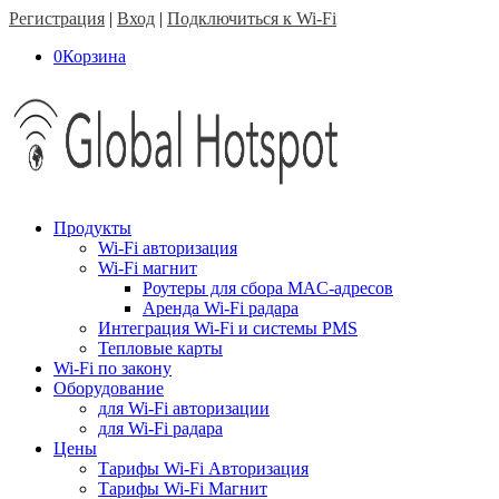
Регистрация
|
Вход
|
Подключиться к Wi-Fi
0
Корзина
Продукты
Wi-Fi авторизация
Wi-Fi магнит
Роутеры для сбора MAC-адресов
Аренда Wi-Fi радара
Интеграция Wi-Fi и системы PMS
Тепловые карты
Wi-Fi по закону
Оборудование
для Wi-Fi авторизации
для Wi-Fi радара
Цены
Тарифы Wi-Fi Авторизация
Тарифы Wi-Fi Магнит