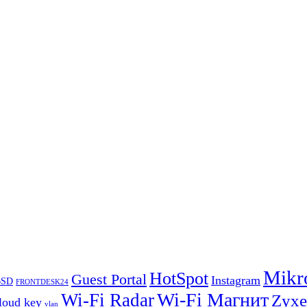
Mikr
HotSpot
Guest Portal
Instagram
BSD
FRONTDESK24
Wi-Fi Магнит
Wi-Fi Radar
Zyxe
loud key
vlan