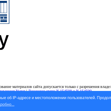
ание материалов сайта допускается только с разрешения владель
тавления Услуг
|
Лицензии связи №154598 и №154599
ые об IP-адресе и местоположении пользователей. Продол
робно...