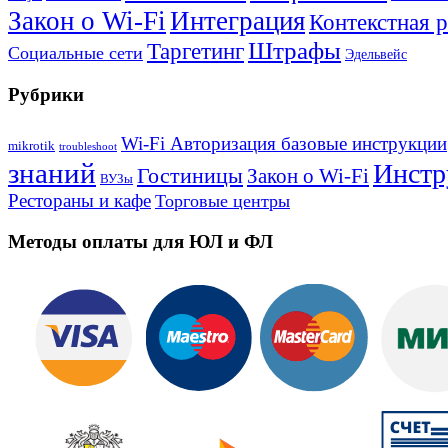
Закон о Wi-Fi
Интеграция
Контекстная 
Штрафы
Таргетинг
Социальные сети
Эдельвейс
Рубрики
Wi-Fi Авторизация базовые инструкции
mikrotik
troubleshoot
знаний
Инстр
Гостиницы
Закон о Wi-Fi
ВУЗы
Рестораны и кафе
Торговые центры
Методы оплаты для ЮЛ и ФЛ