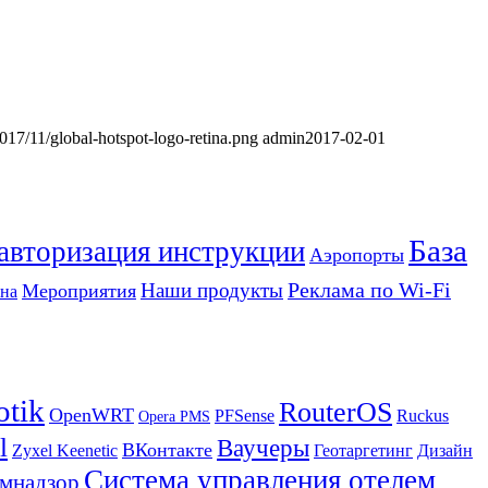
2017/11/global-hotspot-logo-retina.png
admin
2017-02-01
База
 авторизация инструкции
Аэропорты
Реклама по Wi-Fi
Наши продукты
Мероприятия
на
otik
RouterOS
OpenWRT
PFSense
Ruckus
Opera PMS
l
Ваучеры
ВКонтакте
Zyxel Keenetic
Геотаргетинг
Дизайн
Система управления отелем
мнадзор