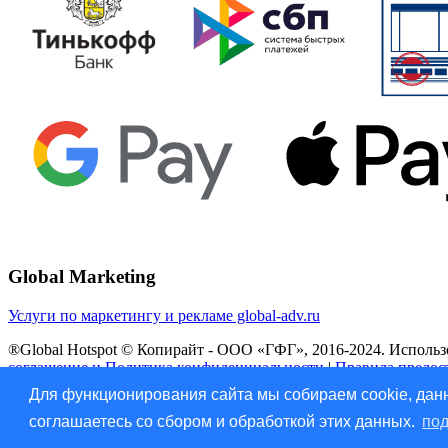
Global Marketing
Услуги по маркетингу и рекламе global-adv.ru
®Global Hotspot © Копирайт - ООО «ГФГ», 2016-2024. Использов
соглашение и Политика конфиденциальности
|
Правила предос
Для функционирования сайта мы собираем cookie, данн
Vk
соглашаетесь со сбором и обработкой этих данных.
под
Прокрутить наверх