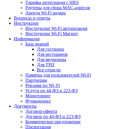
Тарифы интеграция с HRS
Роутеры для сбора MAC-адресов
Аренда Wi-Fi радара
Вопросы и ответы
Инструкции
Инструкции Wi-Fi авторизация
Инструкции Wi-Fi Магнит
Информация
База знаний
Для гостиниц
Для ресторанов
Для медицины
Для ТРЦ
Все отрасли
Памятка для пользователей Wi-Fi
Партнерам
Реклама по Wi–Fi
Услуги по 44-ФЗ и 223-ФЗ
Мониторинг
Функционал
Документы
Договор-оферта
Договор по 44-ФЗ и 223-ФЗ
Коммерческое предложение
Презентация