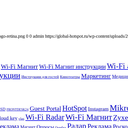
ogo-retina.png
0
0
admin
https://global-hotspot.ru/wp-content/uploads/
Wi-Fi
Wi-Fi Магнит
Wi-Fi Магнит инструкции
укции
Маркетинг
Медици
Инструкции для гостей
Кинотеатры
Mikr
HotSpot
Guest Portal
Instagram
BSD
FRONTDESK24
Wi-Fi Магнит
Wi-Fi Radar
Zyxe
loud key
vlan
Радар
Реклама
реклама
Роско
Опросы
Магнит
Ошибка