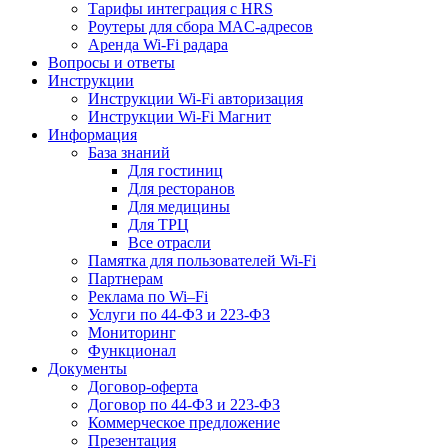
Тарифы интеграция с HRS
Роутеры для сбора MAC-адресов
Аренда Wi-Fi радара
Вопросы и ответы
Инструкции
Инструкции Wi-Fi авторизация
Инструкции Wi-Fi Магнит
Информация
База знаний
Для гостиниц
Для ресторанов
Для медицины
Для ТРЦ
Все отрасли
Памятка для пользователей Wi-Fi
Партнерам
Реклама по Wi–Fi
Услуги по 44-ФЗ и 223-ФЗ
Мониторинг
Функционал
Документы
Договор-оферта
Договор по 44-ФЗ и 223-ФЗ
Коммерческое предложение
Презентация