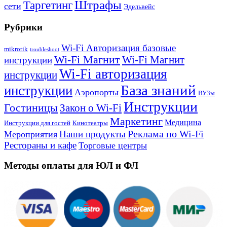
Штрафы
Таргетинг
сети
Эдельвейс
Рубрики
Wi-Fi Авторизация базовые
mikrotik
troubleshoot
Wi-Fi Магнит
Wi-Fi Магнит
инструкции
Wi-Fi авторизация
инструкции
База знаний
инструкции
Аэропорты
ВУЗы
Инструкции
Гостиницы
Закон о Wi-Fi
Маркетинг
Медицина
Инструкции для гостей
Кинотеатры
Реклама по Wi-Fi
Наши продукты
Мероприятия
Рестораны и кафе
Торговые центры
Методы оплаты для ЮЛ и ФЛ