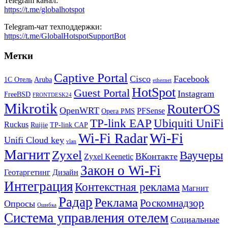
Telegram канал:
https://t.me/globalhotspot
Telegram-чат техподдержки:
https://t.me/GlobalHotspotSupportBot
Метки
Captive Portal
Cisco
Facebook
1С Отель
Aruba
ethernet
HotSpot
Guest Portal
Instagram
FreeBSD
FRONTDESK24
Mikrotik
RouterOS
OpenWRT
PFSense
Opera PMS
TP-link EAP
Ubiquiti UniFi
Ruckus
Ruijie
TP-link CAP
Wi-Fi
Wi-Fi Radar
Unifi Cloud key
vlan
Магнит
Zyxel
Ваучеры
ВКонтакте
Zyxel Keenetic
Закон о Wi-Fi
Геотаргетинг
Дизайн
Интеграция
Контекстная реклама
Магнит
Радар
Реклама
Роскомнадзор
Опросы
Ошибка
Система управления отелем
Социальные