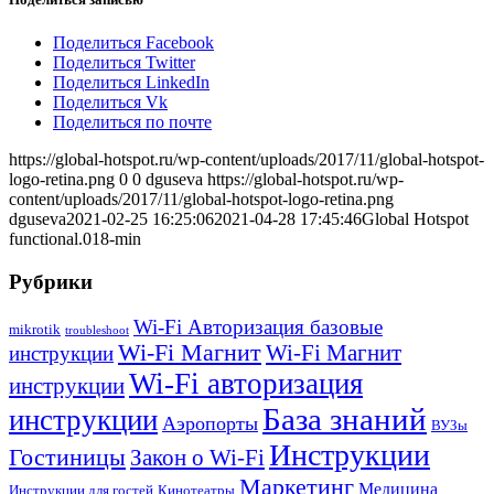
Поделиться Facebook
Поделиться Twitter
Поделиться LinkedIn
Поделиться Vk
Поделиться по почте
https://global-hotspot.ru/wp-content/uploads/2017/11/global-hotspot-
logo-retina.png
0
0
dguseva
https://global-hotspot.ru/wp-
content/uploads/2017/11/global-hotspot-logo-retina.png
dguseva
2021-02-25 16:25:06
2021-04-28 17:45:46
Global Hotspot
functional.018-min
Рубрики
Wi-Fi Авторизация базовые
mikrotik
troubleshoot
Wi-Fi Магнит
Wi-Fi Магнит
инструкции
Wi-Fi авторизация
инструкции
База знаний
инструкции
Аэропорты
ВУЗы
Инструкции
Гостиницы
Закон о Wi-Fi
Маркетинг
Медицина
Инструкции для гостей
Кинотеатры