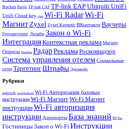
TP-link EAP
Ubiquiti UniFi
Ruckus
Ruijie
TP-link CAP
Wi-Fi
Wi-Fi Radar
Unifi Cloud key
vlan
Магнит
Zyxel
Ваучеры
ВКонтакте
Zyxel Keenetic
Закон о Wi-Fi
Геотаргетинг
Дизайн
Интеграция
Контекстная реклама
Магнит
Радар
Реклама
Роскомнадзор
Опросы
Ошибка
Система управления отелем
Социальные
Штрафы
Таргетинг
сети
Эдельвейс
Рубрики
Wi-Fi Авторизация базовые
mikrotik
troubleshoot
Wi-Fi Магнит
Wi-Fi Магнит
инструкции
Wi-Fi авторизация
инструкции
База знаний
инструкции
Аэропорты
ВУЗы
Инструкции
Гостиницы
Закон о Wi-Fi