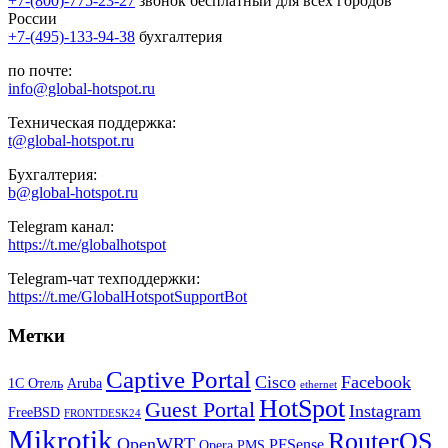
+7-(800)-775-23-27
звонок бесплатный для всех городов
России
+7-(495)-133-94-38
бухгалтерия
по почте:
info@global-hotspot.ru
Техническая поддержка:
t@global-hotspot.ru
Бухгалтерия:
b@global-hotspot.ru
Telegram канал:
https://t.me/globalhotspot
Telegram-чат техподдержки:
https://t.me/GlobalHotspotSupportBot
Метки
Captive Portal
Cisco
Facebook
1С Отель
Aruba
ethernet
HotSpot
Guest Portal
Instagram
FreeBSD
FRONTDESK24
Mikrotik
RouterOS
OpenWRT
PFSense
Opera PMS