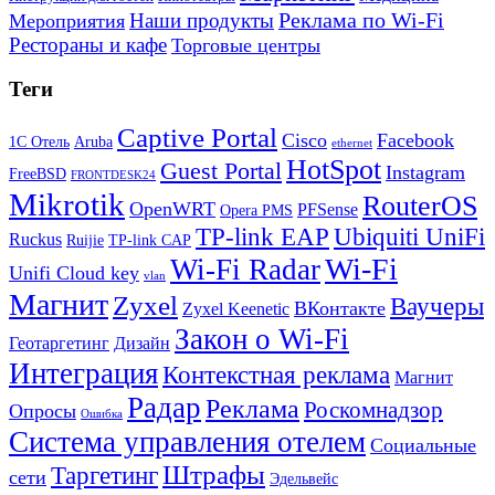
Реклама по Wi-Fi
Наши продукты
Мероприятия
Рестораны и кафе
Торговые центры
Теги
Captive Portal
Cisco
Facebook
1С Отель
Aruba
ethernet
HotSpot
Guest Portal
Instagram
FreeBSD
FRONTDESK24
Mikrotik
RouterOS
OpenWRT
PFSense
Opera PMS
TP-link EAP
Ubiquiti UniFi
Ruckus
Ruijie
TP-link CAP
Wi-Fi
Wi-Fi Radar
Unifi Cloud key
vlan
Магнит
Zyxel
Ваучеры
ВКонтакте
Zyxel Keenetic
Закон о Wi-Fi
Геотаргетинг
Дизайн
Интеграция
Контекстная реклама
Магнит
Радар
Реклама
Роскомнадзор
Опросы
Ошибка
Система управления отелем
Социальные
Штрафы
Таргетинг
сети
Эдельвейс