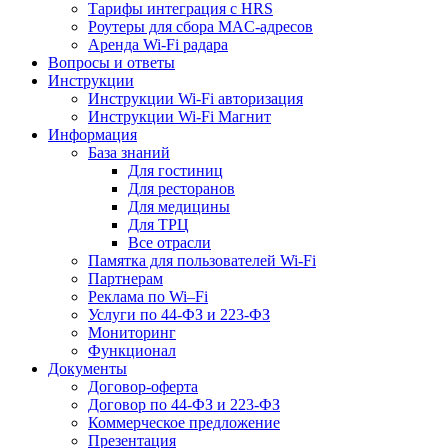
Тарифы интеграция с HRS
Роутеры для сбора MAC-адресов
Аренда Wi-Fi радара
Вопросы и ответы
Инструкции
Инструкции Wi-Fi авторизация
Инструкции Wi-Fi Магнит
Информация
База знаний
Для гостиниц
Для ресторанов
Для медицины
Для ТРЦ
Все отрасли
Памятка для пользователей Wi-Fi
Партнерам
Реклама по Wi–Fi
Услуги по 44-ФЗ и 223-ФЗ
Мониторинг
Функционал
Документы
Договор-оферта
Договор по 44-ФЗ и 223-ФЗ
Коммерческое предложение
Презентация