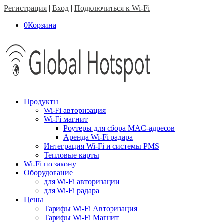
Регистрация
|
Вход
|
Подключиться к Wi-Fi
0
Корзина
Продукты
Wi-Fi авторизация
Wi-Fi магнит
Роутеры для сбора MAC-адресов
Аренда Wi-Fi радара
Интеграция Wi-Fi и системы PMS
Тепловые карты
Wi-Fi по закону
Оборудование
для Wi-Fi авторизации
для Wi-Fi радара
Цены
Тарифы Wi-Fi Авторизация
Тарифы Wi-Fi Магнит