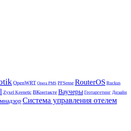
otik
RouterOS
OpenWRT
PFSense
Ruckus
Opera PMS
l
Ваучеры
ВКонтакте
Zyxel Keenetic
Геотаргетинг
Дизайн
Система управления отелем
мнадзор