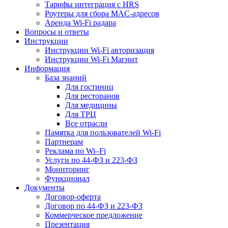
Тарифы интеграция с HRS
Роутеры для сбора MAC-адресов
Аренда Wi-Fi радара
Вопросы и ответы
Инструкции
Инструкции Wi-Fi авторизация
Инструкции Wi-Fi Магнит
Информация
База знаний
Для гостиниц
Для ресторанов
Для медицины
Для ТРЦ
Все отрасли
Памятка для пользователей Wi-Fi
Партнерам
Реклама по Wi–Fi
Услуги по 44-ФЗ и 223-ФЗ
Мониторинг
Функционал
Документы
Договор-оферта
Договор по 44-ФЗ и 223-ФЗ
Коммерческое предложение
Презентация