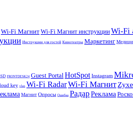
Wi-Fi
Wi-Fi Магнит
Wi-Fi Магнит инструкции
укции
Маркетинг
Медици
Инструкции для гостей
Кинотеатры
Mikr
HotSpot
Guest Portal
Instagram
BSD
FRONTDESK24
Wi-Fi Магнит
Wi-Fi Radar
Zyxe
loud key
vlan
Радар
Реклама
реклама
Роско
Опросы
Магнит
Ошибка