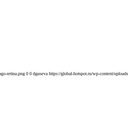
ogo-retina.png
0
0
dguseva
https://global-hotspot.ru/wp-content/upload