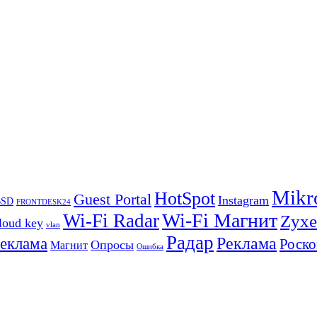
Mikr
HotSpot
Guest Portal
Instagram
BSD
FRONTDESK24
Wi-Fi Магнит
Wi-Fi Radar
Zyxe
loud key
vlan
Радар
Реклама
реклама
Роско
Опросы
Магнит
Ошибка