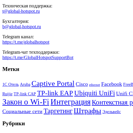
Техническая поддержка:
t@global-hotspot.ru
Бухгалтерия:
b@global-hotspot.ru
Telegram канал:
https://t.me/globalhotspot
Telegram-чат техподдержки:
https://t.me/GlobalHotspotSupportBot
Метки
Captive Portal
Cisco
Facebook
1С Отель
Aruba
Free
ethernet
TP-link EAP
Ubiquiti UniFi
Unifi C
Ruijie
TP-link CAP
Закон о Wi-Fi
Интеграция
Контекстная 
Штрафы
Таргетинг
Социальные сети
Эдельвейс
Рубрики