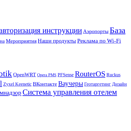
База
 авторизация инструкции
Аэропорты
Реклама по Wi-Fi
Наши продукты
Мероприятия
на
otik
RouterOS
OpenWRT
PFSense
Ruckus
Opera PMS
l
Ваучеры
ВКонтакте
Zyxel Keenetic
Геотаргетинг
Дизайн
Система управления отелем
мнадзор