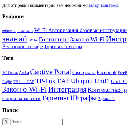
Для отправки комментария вам необходимо
авторизоваться
.
Рубрики
Wi-Fi Авторизация базовые инструкции
mikrotik
troubleshoot
знаний
Инстр
Гостиницы
Закон о Wi-Fi
ВУЗы
Рестораны и кафе
Торговые центры
Теги
Captive Portal
Cisco
Facebook
1С Отель
Aruba
Free
ethernet
TP-link EAP
Ubiquiti UniFi
Unifi C
Ruijie
TP-link CAP
Закон о Wi-Fi
Интеграция
Контекстная 
Штрафы
Таргетинг
Социальные сети
Эдельвейс
Поиск