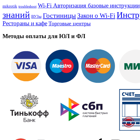
Wi-Fi Авторизация базовые инструкции
mikrotik
troubleshoot
знаний
Инстр
Гостиницы
Закон о Wi-Fi
ВУЗы
Рестораны и кафе
Торговые центры
Методы оплаты для ЮЛ и ФЛ