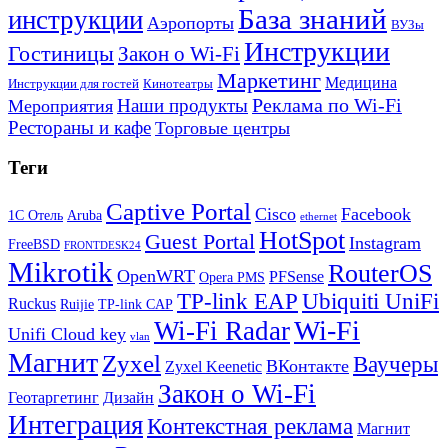
База знаний
инструкции
Аэропорты
ВУЗы
Инструкции
Гостиницы
Закон о Wi-Fi
Маркетинг
Медицина
Инструкции для гостей
Кинотеатры
Реклама по Wi-Fi
Наши продукты
Мероприятия
Рестораны и кафе
Торговые центры
Теги
Captive Portal
Cisco
Facebook
1С Отель
Aruba
ethernet
HotSpot
Guest Portal
Instagram
FreeBSD
FRONTDESK24
Mikrotik
RouterOS
OpenWRT
PFSense
Opera PMS
TP-link EAP
Ubiquiti UniFi
Ruckus
Ruijie
TP-link CAP
Wi-Fi
Wi-Fi Radar
Unifi Cloud key
vlan
Магнит
Zyxel
Ваучеры
ВКонтакте
Zyxel Keenetic
Закон о Wi-Fi
Геотаргетинг
Дизайн
Интеграция
Контекстная реклама
Магнит