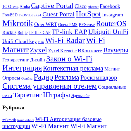
Captive Portal
Cisco
Facebook
1С Отель
Aruba
ethernet
HotSpot
Guest Portal
Instagram
FreeBSD
FRONTDESK24
Mikrotik
RouterOS
OpenWRT
PFSense
Opera PMS
TP-link EAP
Ubiquiti UniFi
Ruckus
Ruijie
TP-link CAP
Wi-Fi
Wi-Fi Radar
Unifi Cloud key
vlan
Магнит
Zyxel
Ваучеры
ВКонтакте
Zyxel Keenetic
Закон о Wi-Fi
Геотаргетинг
Дизайн
Интеграция
Контекстная реклама
Магнит
Радар
Реклама
Роскомнадзор
Опросы
Ошибка
Система управления отелем
Социальные
Штрафы
Таргетинг
сети
Эдельвейс
Рубрики
Wi-Fi Авторизация базовые
mikrotik
troubleshoot
Wi-Fi Магнит
Wi-Fi Магнит
инструкции