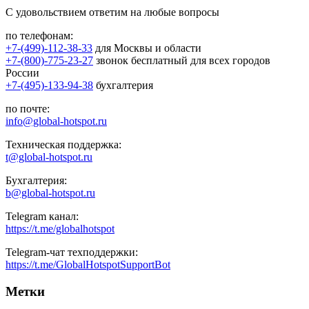
С удовольствием ответим на любые вопросы
по телефонам:
+7-(499)-112-38-33
для Москвы и области
+7-(800)-775-23-27
звонок бесплатный для всех городов
России
+7-(495)-133-94-38
бухгалтерия
по почте:
info@global-hotspot.ru
Техническая поддержка:
t@global-hotspot.ru
Бухгалтерия:
b@global-hotspot.ru
Telegram канал:
https://t.me/globalhotspot
Telegram-чат техподдержки:
https://t.me/GlobalHotspotSupportBot
Метки