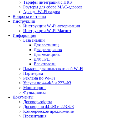
Тарифы интеграция с HRS
Роутеры для сбора MAC-адресов
Аренда Wi-Fi радара
Вопросы и ответы
Инструкции
Инструкции Wi-Fi авторизация
Инструкции Wi-Fi Магнит
Информация
База знаний
Для гостиниц
Для ресторанов
Для медицины
Для ТРЦ
Все отрасли
Памятка для пользователей Wi-Fi
Партнерам
Реклама по Wi–Fi
Услуги по 44-ФЗ и 223-ФЗ
Мониторинг
Функционал
Документы
Договор-оферта
Договор по 44-ФЗ и 223-ФЗ
Коммерческое предложение
Презентация