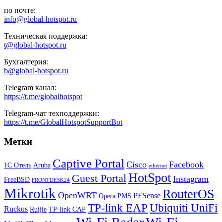
по почте:
info@global-hotspot.ru
Техническая поддержка:
t@global-hotspot.ru
Бухгалтерия:
b@global-hotspot.ru
Telegram канал:
https://t.me/globalhotspot
Telegram-чат техподдержки:
https://t.me/GlobalHotspotSupportBot
Метки
Captive Portal
Cisco
Facebook
1С Отель
Aruba
ethernet
HotSpot
Guest Portal
Instagram
FreeBSD
FRONTDESK24
Mikrotik
RouterOS
OpenWRT
PFSense
Opera PMS
TP-link EAP
Ubiquiti UniFi
Ruckus
Ruijie
TP-link CAP