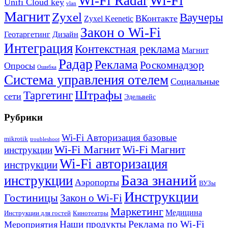
Wi-Fi
Wi-Fi Radar
Unifi Cloud key
vlan
Магнит
Zyxel
Ваучеры
ВКонтакте
Zyxel Keenetic
Закон о Wi-Fi
Геотаргетинг
Дизайн
Интеграция
Контекстная реклама
Магнит
Радар
Реклама
Роскомнадзор
Опросы
Ошибка
Система управления отелем
Социальные
Штрафы
Таргетинг
сети
Эдельвейс
Рубрики
Wi-Fi Авторизация базовые
mikrotik
troubleshoot
Wi-Fi Магнит
Wi-Fi Магнит
инструкции
Wi-Fi авторизация
инструкции
База знаний
инструкции
Аэропорты
ВУЗы
Инструкции
Гостиницы
Закон о Wi-Fi
Маркетинг
Медицина
Инструкции для гостей
Кинотеатры
Реклама по Wi-Fi
Наши продукты
Мероприятия