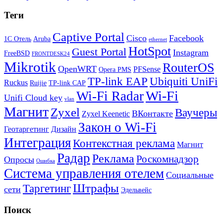
Теги
Captive Portal
Cisco
Facebook
1С Отель
Aruba
ethernet
HotSpot
Guest Portal
Instagram
FreeBSD
FRONTDESK24
Mikrotik
RouterOS
OpenWRT
PFSense
Opera PMS
TP-link EAP
Ubiquiti UniFi
Ruckus
Ruijie
TP-link CAP
Wi-Fi
Wi-Fi Radar
Unifi Cloud key
vlan
Магнит
Zyxel
Ваучеры
ВКонтакте
Zyxel Keenetic
Закон о Wi-Fi
Геотаргетинг
Дизайн
Интеграция
Контекстная реклама
Магнит
Радар
Реклама
Роскомнадзор
Опросы
Ошибка
Система управления отелем
Социальные
Штрафы
Таргетинг
сети
Эдельвейс
Поиск