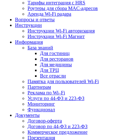
Тарифы интеграция с HRS
Роутеры для сбора MAC-адресов
Аренда Wi-Fi радара
Вопросы и ответы
Инструкции
Инструкции Wi-Fi авторизация
Инструкции Wi-Fi Магнит
Информация
База знаний
Для гостиниц
Для ресторанов
Для медицины
Для ТРЦ
Все отрасли
Памятка для пользователей Wi-Fi
Партнерам
Реклама по Wi–Fi
Услуги по 44-ФЗ и 223-ФЗ
Мониторинг
Функционал
Документы
Договор-оферта
Договор по 44-ФЗ и 223-ФЗ
Коммерческое предложение
Презентация