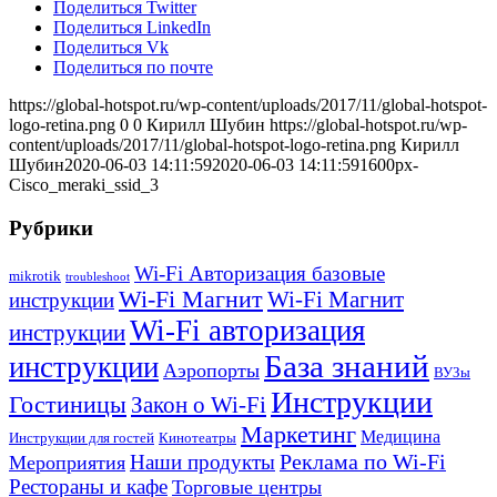
Поделиться Twitter
Поделиться LinkedIn
Поделиться Vk
Поделиться по почте
https://global-hotspot.ru/wp-content/uploads/2017/11/global-hotspot-
logo-retina.png
0
0
Кирилл Шубин
https://global-hotspot.ru/wp-
content/uploads/2017/11/global-hotspot-logo-retina.png
Кирилл
Шубин
2020-06-03 14:11:59
2020-06-03 14:11:59
1600px-
Cisco_meraki_ssid_3
Рубрики
Wi-Fi Авторизация базовые
mikrotik
troubleshoot
Wi-Fi Магнит
Wi-Fi Магнит
инструкции
Wi-Fi авторизация
инструкции
База знаний
инструкции
Аэропорты
ВУЗы
Инструкции
Гостиницы
Закон о Wi-Fi
Маркетинг
Медицина
Инструкции для гостей
Кинотеатры
Реклама по Wi-Fi
Наши продукты
Мероприятия
Рестораны и кафе
Торговые центры