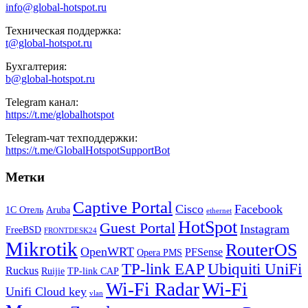
info@global-hotspot.ru
Техническая поддержка:
t@global-hotspot.ru
Бухгалтерия:
b@global-hotspot.ru
Telegram канал:
https://t.me/globalhotspot
Telegram-чат техподдержки:
https://t.me/GlobalHotspotSupportBot
Метки
Captive Portal
Cisco
Facebook
1С Отель
Aruba
ethernet
HotSpot
Guest Portal
Instagram
FreeBSD
FRONTDESK24
Mikrotik
RouterOS
OpenWRT
PFSense
Opera PMS
TP-link EAP
Ubiquiti UniFi
Ruckus
Ruijie
TP-link CAP
Wi-Fi
Wi-Fi Radar
Unifi Cloud key
vlan