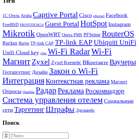
Теги
Captive Portal
Cisco
Facebook
1С Отель
Aruba
ethernet
HotSpot
Guest Portal
Instagram
FreeBSD
FRONTDESK24
Mikrotik
RouterOS
OpenWRT
PFSense
Opera PMS
TP-link EAP
Ubiquiti UniFi
Ruckus
Ruijie
TP-link CAP
Wi-Fi
Wi-Fi Radar
Unifi Cloud key
vlan
Магнит
Zyxel
Ваучеры
ВКонтакте
Zyxel Keenetic
Закон о Wi-Fi
Геотаргетинг
Дизайн
Интеграция
Контекстная реклама
Магнит
Радар
Реклама
Роскомнадзор
Опросы
Ошибка
Система управления отелем
Социальные
Штрафы
Таргетинг
сети
Эдельвейс
Поиск