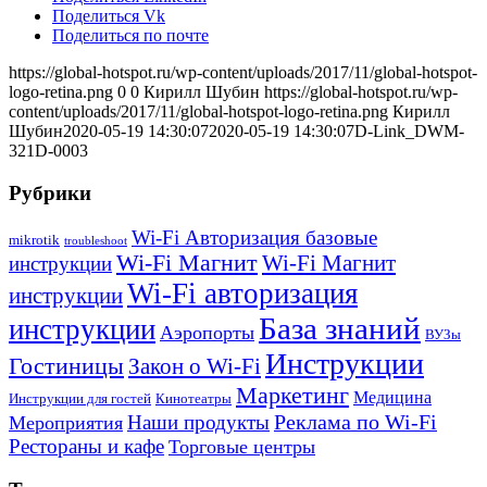
Поделиться Vk
Поделиться по почте
https://global-hotspot.ru/wp-content/uploads/2017/11/global-hotspot-
logo-retina.png
0
0
Кирилл Шубин
https://global-hotspot.ru/wp-
content/uploads/2017/11/global-hotspot-logo-retina.png
Кирилл
Шубин
2020-05-19 14:30:07
2020-05-19 14:30:07
D-Link_DWM-
321D-0003
Рубрики
Wi-Fi Авторизация базовые
mikrotik
troubleshoot
Wi-Fi Магнит
Wi-Fi Магнит
инструкции
Wi-Fi авторизация
инструкции
База знаний
инструкции
Аэропорты
ВУЗы
Инструкции
Гостиницы
Закон о Wi-Fi
Маркетинг
Медицина
Инструкции для гостей
Кинотеатры
Реклама по Wi-Fi
Наши продукты
Мероприятия
Рестораны и кафе
Торговые центры