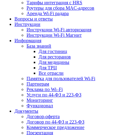
Тарифы интеграция с HRS
Роутеры для сбора MAC-адресов
Аренда Wi-Fi радара
Вопросы и ответы
Инструкции
Инструкции Wi-Fi авторизация
Инструкции Wi-Fi Магнит
Информация
База знаний
Для гостиниц
Для ресторанов
Для медицины
Для ТРЦ
Все отрасли
Памятка для пользователей Wi-Fi
Партнерам
Реклама по Wi–Fi
Услуги по 44-ФЗ и 223-ФЗ
Мониторинг
Функционал
Документы
Договор-оферта
Договор по 44-ФЗ и 223-ФЗ
Коммерческое предложение
Презентация