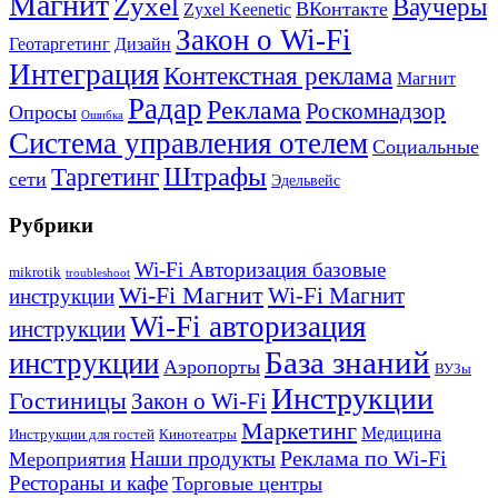
Магнит
Zyxel
Ваучеры
ВКонтакте
Zyxel Keenetic
Закон о Wi-Fi
Геотаргетинг
Дизайн
Интеграция
Контекстная реклама
Магнит
Радар
Реклама
Роскомнадзор
Опросы
Ошибка
Система управления отелем
Социальные
Штрафы
Таргетинг
сети
Эдельвейс
Рубрики
Wi-Fi Авторизация базовые
mikrotik
troubleshoot
Wi-Fi Магнит
Wi-Fi Магнит
инструкции
Wi-Fi авторизация
инструкции
База знаний
инструкции
Аэропорты
ВУЗы
Инструкции
Гостиницы
Закон о Wi-Fi
Маркетинг
Медицина
Инструкции для гостей
Кинотеатры
Реклама по Wi-Fi
Наши продукты
Мероприятия
Рестораны и кафе
Торговые центры