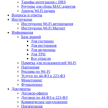
Тарифы интеграция с HRS
Роутеры для сбора MAC-адресов
Аренда Wi-Fi радара
Вопросы и ответы
Инструкции
Инструкции Wi-Fi авторизация
Инструкции Wi-Fi Магнит
Информация
База знаний
Для гостиниц
Для ресторанов
Для медицины
Для ТРЦ
Все отрасли
Памятка для пользователей Wi-Fi
Партнерам
Реклама по Wi–Fi
Услуги по 44-ФЗ и 223-ФЗ
Мониторинг
Функционал
Документы
Договор-оферта
Договор по 44-ФЗ и 223-ФЗ
Коммерческое предложение
Презентация