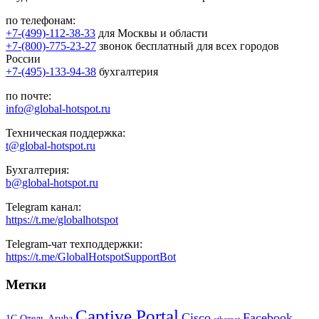
по телефонам:
+7-(499)-112-38-33
для Москвы и области
+7-(800)-775-23-27
звонок бесплатный для всех городов
России
+7-(495)-133-94-38
бухгалтерия
по почте:
info@global-hotspot.ru
Техническая поддержка:
t@global-hotspot.ru
Бухгалтерия:
b@global-hotspot.ru
Telegram канал:
https://t.me/globalhotspot
Telegram-чат техподдержки:
https://t.me/GlobalHotspotSupportBot
Метки
Captive Portal
Cisco
Facebook
1С Отель
Aruba