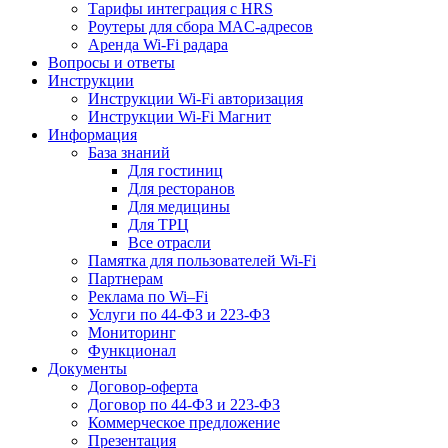
Тарифы интеграция с HRS
Роутеры для сбора MAC-адресов
Аренда Wi-Fi радара
Вопросы и ответы
Инструкции
Инструкции Wi-Fi авторизация
Инструкции Wi-Fi Магнит
Информация
База знаний
Для гостиниц
Для ресторанов
Для медицины
Для ТРЦ
Все отрасли
Памятка для пользователей Wi-Fi
Партнерам
Реклама по Wi–Fi
Услуги по 44-ФЗ и 223-ФЗ
Мониторинг
Функционал
Документы
Договор-оферта
Договор по 44-ФЗ и 223-ФЗ
Коммерческое предложение
Презентация