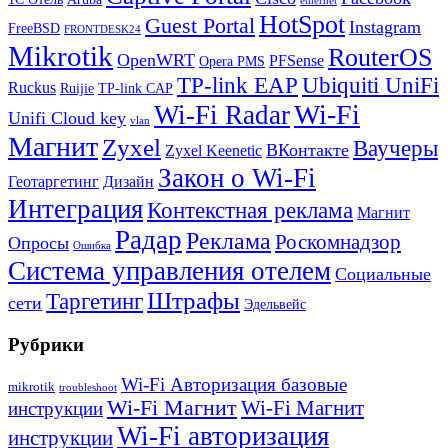
ethernet
HotSpot
Guest Portal
Instagram
FreeBSD
FRONTDESK24
Mikrotik
RouterOS
OpenWRT
PFSense
Opera PMS
TP-link EAP
Ubiquiti UniFi
Ruckus
Ruijie
TP-link CAP
Wi-Fi
Wi-Fi Radar
Unifi Cloud key
vlan
Магнит
Zyxel
Ваучеры
ВКонтакте
Zyxel Keenetic
Закон о Wi-Fi
Геотаргетинг
Дизайн
Интеграция
Контекстная реклама
Магнит
Радар
Реклама
Роскомнадзор
Опросы
Ошибка
Система управления отелем
Социальные
Штрафы
Таргетинг
сети
Эдельвейс
Рубрики
Wi-Fi Авторизация базовые
mikrotik
troubleshoot
Wi-Fi Магнит
Wi-Fi Магнит
инструкции
Wi-Fi авторизация
инструкции