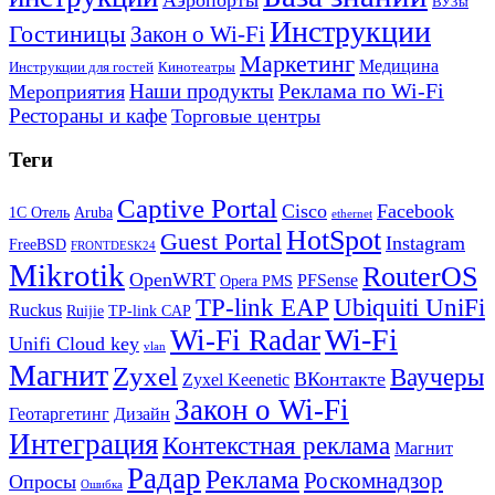
ВУЗы
Инструкции
Гостиницы
Закон о Wi-Fi
Маркетинг
Медицина
Инструкции для гостей
Кинотеатры
Реклама по Wi-Fi
Наши продукты
Мероприятия
Рестораны и кафе
Торговые центры
Теги
Captive Portal
Cisco
Facebook
1С Отель
Aruba
ethernet
HotSpot
Guest Portal
Instagram
FreeBSD
FRONTDESK24
Mikrotik
RouterOS
OpenWRT
PFSense
Opera PMS
TP-link EAP
Ubiquiti UniFi
Ruckus
Ruijie
TP-link CAP
Wi-Fi
Wi-Fi Radar
Unifi Cloud key
vlan
Магнит
Zyxel
Ваучеры
ВКонтакте
Zyxel Keenetic
Закон о Wi-Fi
Геотаргетинг
Дизайн
Интеграция
Контекстная реклама
Магнит
Радар
Реклама
Роскомнадзор
Опросы
Ошибка