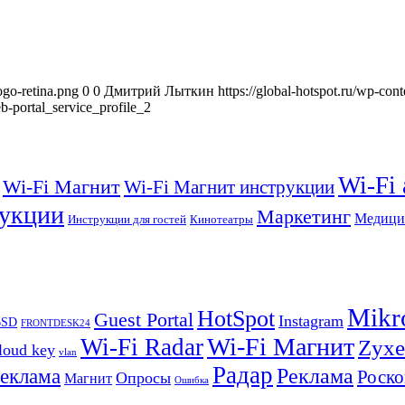
ogo-retina.png
0
0
Дмитрий Лыткин
https://global-hotspot.ru/wp-con
b-portal_service_profile_2
Wi-Fi
Wi-Fi Магнит
Wi-Fi Магнит инструкции
укции
Маркетинг
Медици
Инструкции для гостей
Кинотеатры
Mikr
HotSpot
Guest Portal
Instagram
BSD
FRONTDESK24
Wi-Fi Магнит
Wi-Fi Radar
Zyxe
loud key
vlan
Радар
Реклама
реклама
Роско
Опросы
Магнит
Ошибка