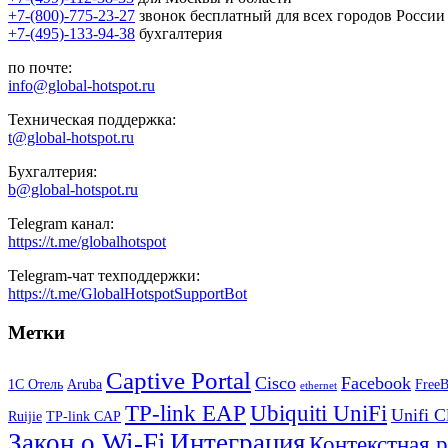
+7-(800)-775-23-27
звонок бесплатный для всех городов России
+7-(495)-133-94-38
бухгалтерия
по почте:
info@global-hotspot.ru
Техническая поддержка:
t@global-hotspot.ru
Бухгалтерия:
b@global-hotspot.ru
Telegram канал:
https://t.me/globalhotspot
Telegram-чат техподдержки:
https://t.me/GlobalHotspotSupportBot
Метки
Captive Portal
Cisco
Facebook
1С Отель
Aruba
Free
ethernet
TP-link EAP
Ubiquiti UniFi
Unifi C
Ruijie
TP-link CAP
Закон о Wi-Fi
Интеграция
Контекстная 