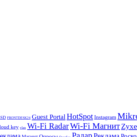
Mikr
HotSpot
Guest Portal
Instagram
BSD
FRONTDESK24
Wi-Fi Магнит
Wi-Fi Radar
Zyxe
loud key
vlan
Радар
Реклама
реклама
Роско
Опросы
Магнит