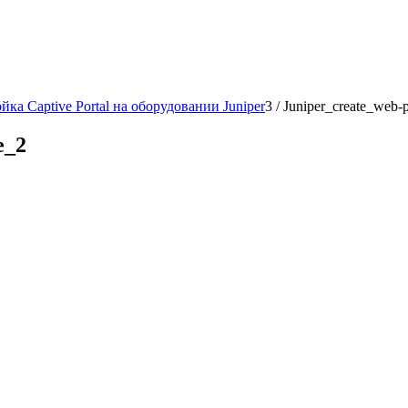
йка Captive Portal на оборудовании Juniper
3
/
Juniper_create_web-p
e_2