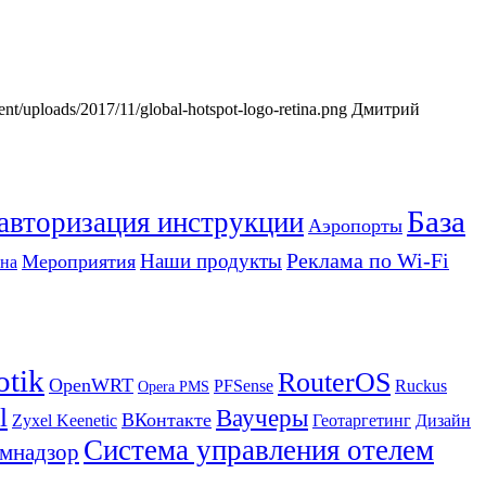
tent/uploads/2017/11/global-hotspot-logo-retina.png
Дмитрий
База
 авторизация инструкции
Аэропорты
Реклама по Wi-Fi
Наши продукты
Мероприятия
на
otik
RouterOS
OpenWRT
PFSense
Ruckus
Opera PMS
l
Ваучеры
ВКонтакте
Zyxel Keenetic
Геотаргетинг
Дизайн
Система управления отелем
мнадзор