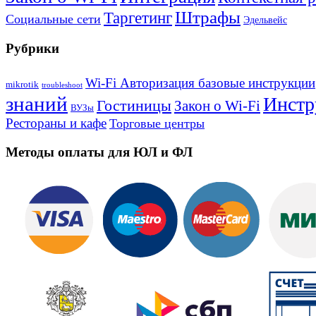
Штрафы
Таргетинг
Социальные сети
Эдельвейс
Рубрики
Wi-Fi Авторизация базовые инструкции
mikrotik
troubleshoot
знаний
Инстр
Гостиницы
Закон о Wi-Fi
ВУЗы
Рестораны и кафе
Торговые центры
Методы оплаты для ЮЛ и ФЛ