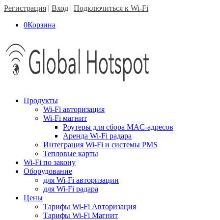
Регистрация
|
Вход
|
Подключиться к Wi-Fi
0
Корзина
Продукты
Wi-Fi авторизация
Wi-Fi магнит
Роутеры для сбора MAC-адресов
Аренда Wi-Fi радара
Интеграция Wi-Fi и системы PMS
Тепловые карты
Wi-Fi по закону
Оборудование
для Wi-Fi авторизации
для Wi-Fi радара
Цены
Тарифы Wi-Fi Авторизация
Тарифы Wi-Fi Магнит