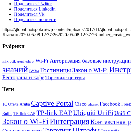
Поделиться Twitter
Поделиться LinkedIn
Поделиться Vk
Поделиться по почте
https://global-hotspot.ru/wp-content/uploads/2017/11/global-hotspot-l
Лыткин
2020-05-08 12:37:26
2020-05-08 12:37:26
Juniper_create_we
Рубрики
Wi-Fi Авторизация базовые инструкции
mikrotik
troubleshoot
знаний
Инстр
Гостиницы
Закон о Wi-Fi
ВУЗы
Рестораны и кафе
Торговые центры
Теги
Captive Portal
Cisco
Facebook
1С Отель
Aruba
Free
ethernet
TP-link EAP
Ubiquiti UniFi
Unifi C
Ruijie
TP-link CAP
Закон о Wi-Fi
Интеграция
Контекстная 
Штрафы
Таргетинг
Социальные сети