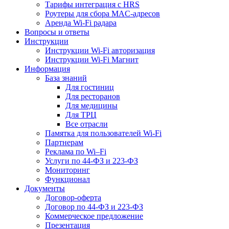
Тарифы интеграция с HRS
Роутеры для сбора MAC-адресов
Аренда Wi-Fi радара
Вопросы и ответы
Инструкции
Инструкции Wi-Fi авторизация
Инструкции Wi-Fi Магнит
Информация
База знаний
Для гостиниц
Для ресторанов
Для медицины
Для ТРЦ
Все отрасли
Памятка для пользователей Wi-Fi
Партнерам
Реклама по Wi–Fi
Услуги по 44-ФЗ и 223-ФЗ
Мониторинг
Функционал
Документы
Договор-оферта
Договор по 44-ФЗ и 223-ФЗ
Коммерческое предложение
Презентация