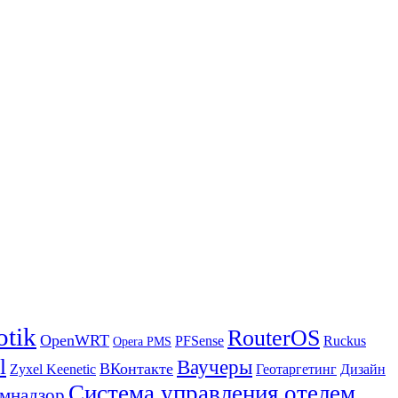
otik
RouterOS
OpenWRT
PFSense
Ruckus
Opera PMS
l
Ваучеры
ВКонтакте
Zyxel Keenetic
Геотаргетинг
Дизайн
Система управления отелем
мнадзор