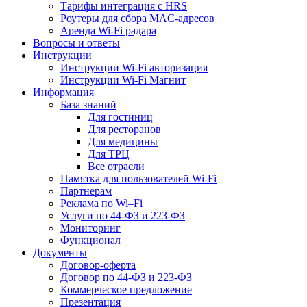
Тарифы интеграция с HRS
Роутеры для сбора MAC-адресов
Аренда Wi-Fi радара
Вопросы и ответы
Инструкции
Инструкции Wi-Fi авторизация
Инструкции Wi-Fi Магнит
Информация
База знаний
Для гостиниц
Для ресторанов
Для медицины
Для ТРЦ
Все отрасли
Памятка для пользователей Wi-Fi
Партнерам
Реклама по Wi–Fi
Услуги по 44-ФЗ и 223-ФЗ
Мониторинг
Функционал
Документы
Договор-оферта
Договор по 44-ФЗ и 223-ФЗ
Коммерческое предложение
Презентация