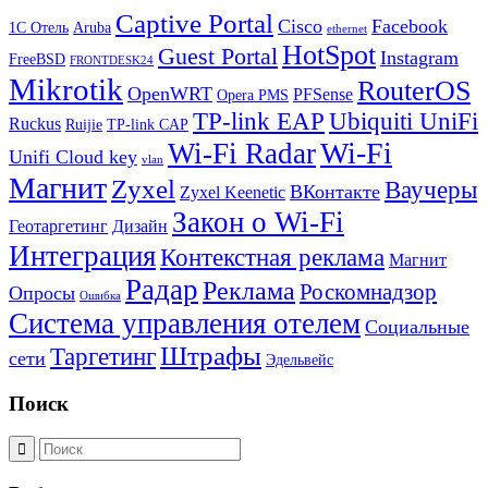
Captive Portal
Cisco
Facebook
1С Отель
Aruba
ethernet
HotSpot
Guest Portal
Instagram
FreeBSD
FRONTDESK24
Mikrotik
RouterOS
OpenWRT
PFSense
Opera PMS
TP-link EAP
Ubiquiti UniFi
Ruckus
Ruijie
TP-link CAP
Wi-Fi
Wi-Fi Radar
Unifi Cloud key
vlan
Магнит
Zyxel
Ваучеры
ВКонтакте
Zyxel Keenetic
Закон о Wi-Fi
Геотаргетинг
Дизайн
Интеграция
Контекстная реклама
Магнит
Радар
Реклама
Роскомнадзор
Опросы
Ошибка
Система управления отелем
Социальные
Штрафы
Таргетинг
сети
Эдельвейс
Поиск