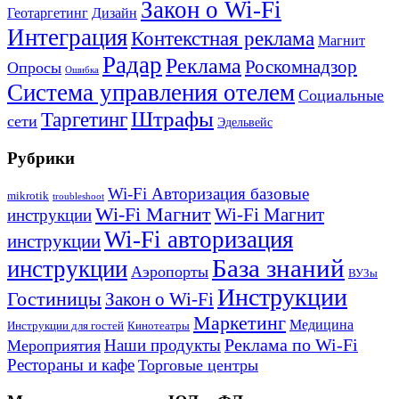
Закон о Wi-Fi
Геотаргетинг
Дизайн
Интеграция
Контекстная реклама
Магнит
Радар
Реклама
Роскомнадзор
Опросы
Ошибка
Система управления отелем
Социальные
Штрафы
Таргетинг
сети
Эдельвейс
Рубрики
Wi-Fi Авторизация базовые
mikrotik
troubleshoot
Wi-Fi Магнит
Wi-Fi Магнит
инструкции
Wi-Fi авторизация
инструкции
База знаний
инструкции
Аэропорты
ВУЗы
Инструкции
Гостиницы
Закон о Wi-Fi
Маркетинг
Медицина
Инструкции для гостей
Кинотеатры
Реклама по Wi-Fi
Наши продукты
Мероприятия
Рестораны и кафе
Торговые центры