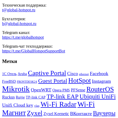
Техническая поддержка:
t@global-hotspot.ru
Бухгалтерия:
b@global-hotspot.ru
Telegram канал:
https://t.me/globalhotspot
Telegram-чат техподдержки:
https://t.me/GlobalHotspotSupportBot
Метки
Captive Portal
Cisco
Facebook
1С Отель
Aruba
ethernet
HotSpot
Guest Portal
Instagram
FreeBSD
FRONTDESK24
Mikrotik
RouterOS
OpenWRT
PFSense
Opera PMS
TP-link EAP
Ubiquiti UniFi
Ruckus
Ruijie
TP-link CAP
Wi-Fi
Wi-Fi Radar
Unifi Cloud key
vlan
Магнит
Zyxel
Ваучеры
ВКонтакте
Zyxel Keenetic