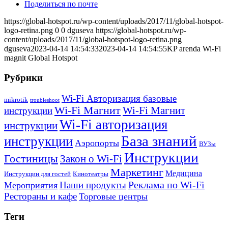
Поделиться по почте
https://global-hotspot.ru/wp-content/uploads/2017/11/global-hotspot-
logo-retina.png
0
0
dguseva
https://global-hotspot.ru/wp-
content/uploads/2017/11/global-hotspot-logo-retina.png
dguseva
2023-04-14 14:54:33
2023-04-14 14:54:55
KP arenda Wi-Fi
magnit Global Hotspot
Рубрики
Wi-Fi Авторизация базовые
mikrotik
troubleshoot
Wi-Fi Магнит
Wi-Fi Магнит
инструкции
Wi-Fi авторизация
инструкции
База знаний
инструкции
Аэропорты
ВУЗы
Инструкции
Гостиницы
Закон о Wi-Fi
Маркетинг
Медицина
Инструкции для гостей
Кинотеатры
Реклама по Wi-Fi
Наши продукты
Мероприятия
Рестораны и кафе
Торговые центры
Теги