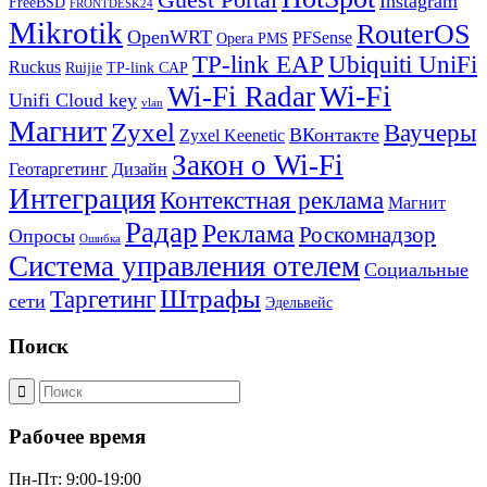
Guest Portal
Instagram
FreeBSD
FRONTDESK24
Mikrotik
RouterOS
OpenWRT
PFSense
Opera PMS
TP-link EAP
Ubiquiti UniFi
Ruckus
Ruijie
TP-link CAP
Wi-Fi
Wi-Fi Radar
Unifi Cloud key
vlan
Магнит
Zyxel
Ваучеры
ВКонтакте
Zyxel Keenetic
Закон о Wi-Fi
Геотаргетинг
Дизайн
Интеграция
Контекстная реклама
Магнит
Радар
Реклама
Роскомнадзор
Опросы
Ошибка
Система управления отелем
Социальные
Штрафы
Таргетинг
сети
Эдельвейс
Поиск
Рабочее время
Пн-Пт: 9:00-19:00