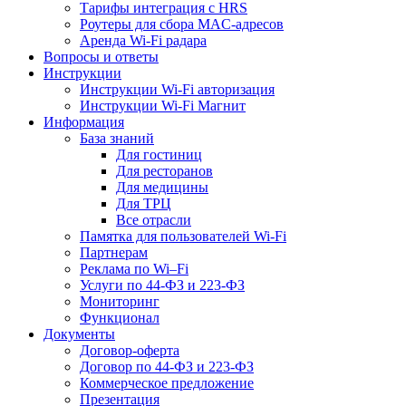
Тарифы интеграция с HRS
Роутеры для сбора MAC-адресов
Аренда Wi-Fi радара
Вопросы и ответы
Инструкции
Инструкции Wi-Fi авторизация
Инструкции Wi-Fi Магнит
Информация
База знаний
Для гостиниц
Для ресторанов
Для медицины
Для ТРЦ
Все отрасли
Памятка для пользователей Wi-Fi
Партнерам
Реклама по Wi–Fi
Услуги по 44-ФЗ и 223-ФЗ
Мониторинг
Функционал
Документы
Договор-оферта
Договор по 44-ФЗ и 223-ФЗ
Коммерческое предложение
Презентация