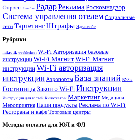
Радар
Реклама
Роскомнадзор
Опросы
Ошибка
Система управления отелем
Социальные
Штрафы
Таргетинг
сети
Эдельвейс
Рубрики
Wi-Fi Авторизация базовые
mikrotik
troubleshoot
Wi-Fi Магнит
Wi-Fi Магнит
инструкции
Wi-Fi авторизация
инструкции
База знаний
инструкции
Аэропорты
ВУЗы
Инструкции
Гостиницы
Закон о Wi-Fi
Маркетинг
Медицина
Инструкции для гостей
Кинотеатры
Реклама по Wi-Fi
Наши продукты
Мероприятия
Рестораны и кафе
Торговые центры
Методы оплаты для ЮЛ и ФЛ