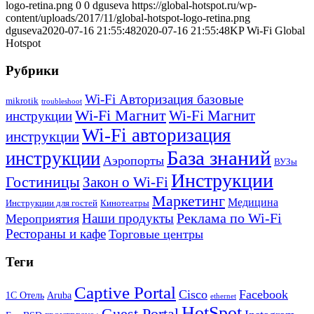
logo-retina.png
0
0
dguseva
https://global-hotspot.ru/wp-
content/uploads/2017/11/global-hotspot-logo-retina.png
dguseva
2020-07-16 21:55:48
2020-07-16 21:55:48
KP Wi-Fi Global
Hotspot
Рубрики
Wi-Fi Авторизация базовые
mikrotik
troubleshoot
Wi-Fi Магнит
Wi-Fi Магнит
инструкции
Wi-Fi авторизация
инструкции
База знаний
инструкции
Аэропорты
ВУЗы
Инструкции
Гостиницы
Закон о Wi-Fi
Маркетинг
Медицина
Инструкции для гостей
Кинотеатры
Реклама по Wi-Fi
Наши продукты
Мероприятия
Рестораны и кафе
Торговые центры
Теги
Captive Portal
Cisco
Facebook
1С Отель
Aruba
ethernet
HotSpot