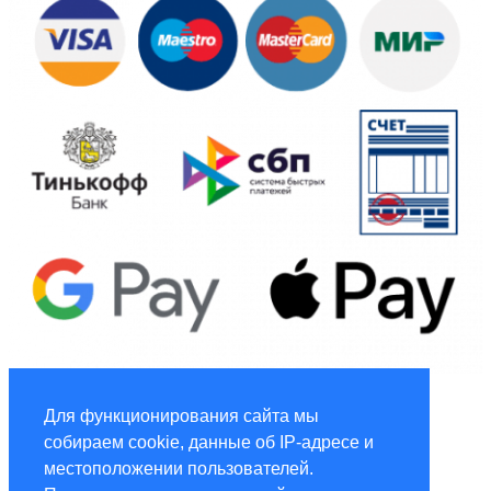
Global Marketing
Для функционирования сайта мы
собираем cookie, данные об IP-адресе и
Услуги по маркетингу и рекламе global-adv.ru
местоположении пользователей.
®Global Hotspot © Копирайт - ООО «ГФГ», 2016-2024.