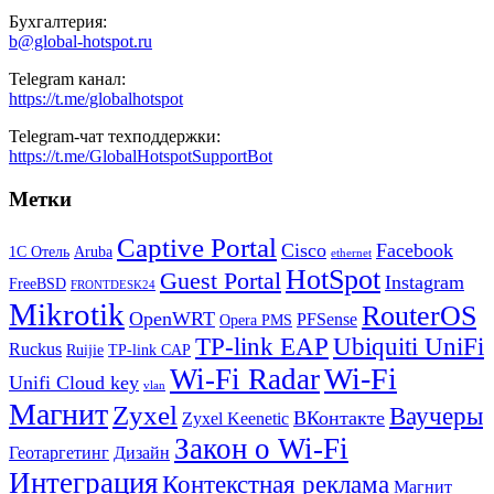
Бухгалтерия:
b@global-hotspot.ru
Telegram канал:
https://t.me/globalhotspot
Telegram-чат техподдержки:
https://t.me/GlobalHotspotSupportBot
Метки
Captive Portal
Cisco
Facebook
1С Отель
Aruba
ethernet
HotSpot
Guest Portal
Instagram
FreeBSD
FRONTDESK24
Mikrotik
RouterOS
OpenWRT
PFSense
Opera PMS
TP-link EAP
Ubiquiti UniFi
Ruckus
Ruijie
TP-link CAP
Wi-Fi
Wi-Fi Radar
Unifi Cloud key
vlan
Магнит
Zyxel
Ваучеры
ВКонтакте
Zyxel Keenetic
Закон о Wi-Fi
Геотаргетинг
Дизайн
Интеграция
Контекстная реклама
Магнит