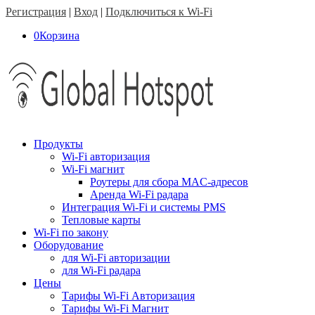
Регистрация
|
Вход
|
Подключиться к Wi-Fi
0
Корзина
Продукты
Wi-Fi авторизация
Wi-Fi магнит
Роутеры для сбора MAC-адресов
Аренда Wi-Fi радара
Интеграция Wi-Fi и системы PMS
Тепловые карты
Wi-Fi по закону
Оборудование
для Wi-Fi авторизации
для Wi-Fi радара
Цены
Тарифы Wi-Fi Авторизация
Тарифы Wi-Fi Магнит