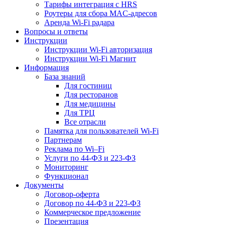
Тарифы интеграция с HRS
Роутеры для сбора MAC-адресов
Аренда Wi-Fi радара
Вопросы и ответы
Инструкции
Инструкции Wi-Fi авторизация
Инструкции Wi-Fi Магнит
Информация
База знаний
Для гостиниц
Для ресторанов
Для медицины
Для ТРЦ
Все отрасли
Памятка для пользователей Wi-Fi
Партнерам
Реклама по Wi–Fi
Услуги по 44-ФЗ и 223-ФЗ
Мониторинг
Функционал
Документы
Договор-оферта
Договор по 44-ФЗ и 223-ФЗ
Коммерческое предложение
Презентация