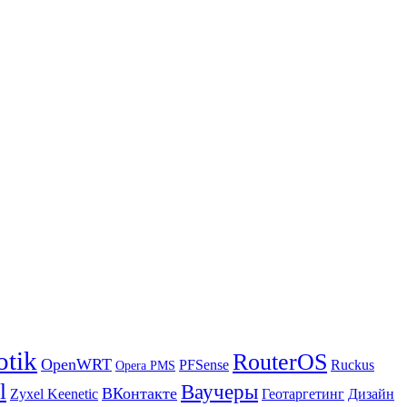
otik
RouterOS
OpenWRT
PFSense
Ruckus
Opera PMS
l
Ваучеры
ВКонтакте
Zyxel Keenetic
Геотаргетинг
Дизайн