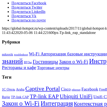
Поделиться Facebook
Поделиться Twitter
Поделиться LinkedIn
Поделиться Vk
Поделиться по почте
https://global-hotspot.ru/wp-content/uploads/2017/11/global-hotspot-l
11:43:42
2020-05-06 11:44:22
1600px-Tp-link_eap_standalone
Рубрики
Wi-Fi Авторизация базовые инструкции
mikrotik
troubleshoot
знаний
Инстр
Гостиницы
Закон о Wi-Fi
ВУЗы
Рестораны и кафе
Торговые центры
Теги
Captive Portal
Cisco
Facebook
1С Отель
Aruba
Free
ethernet
TP-link EAP
Ubiquiti UniFi
Unifi C
Ruijie
TP-link CAP
Закон о Wi-Fi
Интеграция
Контекстная 