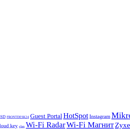
Mikr
HotSpot
Guest Portal
Instagram
BSD
FRONTDESK24
Wi-Fi Магнит
Wi-Fi Radar
Zyxe
loud key
vlan