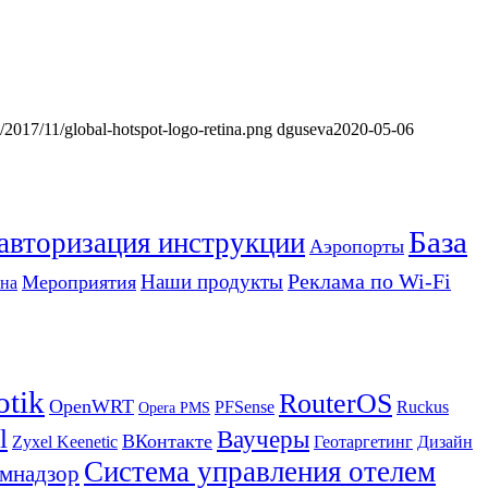
s/2017/11/global-hotspot-logo-retina.png
dguseva
2020-05-06
База
 авторизация инструкции
Аэропорты
Реклама по Wi-Fi
Наши продукты
Мероприятия
на
otik
RouterOS
OpenWRT
PFSense
Ruckus
Opera PMS
l
Ваучеры
ВКонтакте
Zyxel Keenetic
Геотаргетинг
Дизайн
Система управления отелем
мнадзор