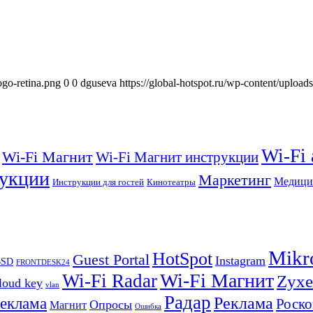
ogo-retina.png
0
0
dguseva
https://global-hotspot.ru/wp-content/upload
Wi-Fi
Wi-Fi Магнит
Wi-Fi Магнит инструкции
укции
Маркетинг
Медици
Инструкции для гостей
Кинотеатры
Mikr
HotSpot
Guest Portal
Instagram
BSD
FRONTDESK24
Wi-Fi Магнит
Wi-Fi Radar
Zyxe
loud key
vlan
Радар
Реклама
реклама
Роско
Опросы
Магнит
Ошибка