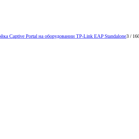
йка Captive Portal на оборудовании TP-Link EAP Standalone
3
/
16