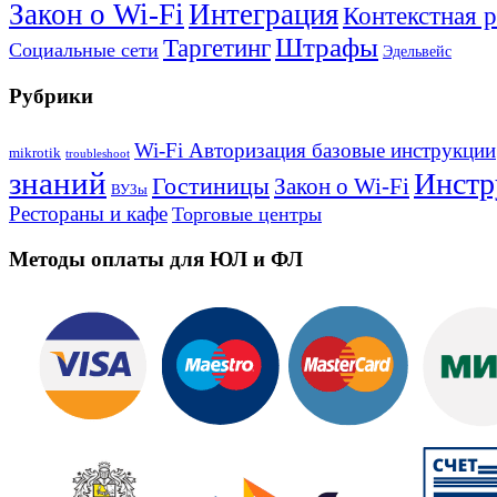
Закон о Wi-Fi
Интеграция
Контекстная 
Штрафы
Таргетинг
Социальные сети
Эдельвейс
Рубрики
Wi-Fi Авторизация базовые инструкции
mikrotik
troubleshoot
знаний
Инстр
Гостиницы
Закон о Wi-Fi
ВУЗы
Рестораны и кафе
Торговые центры
Методы оплаты для ЮЛ и ФЛ