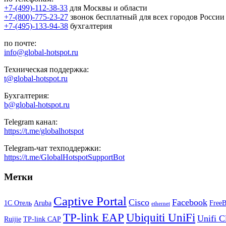
+7-(499)-112-38-33
для Москвы и области
+7-(800)-775-23-27
звонок бесплатный для всех городов России
+7-(495)-133-94-38
бухгалтерия
по почте:
info@global-hotspot.ru
Техническая поддержка:
t@global-hotspot.ru
Бухгалтерия:
b@global-hotspot.ru
Telegram канал:
https://t.me/globalhotspot
Telegram-чат техподдержки:
https://t.me/GlobalHotspotSupportBot
Метки
Captive Portal
Cisco
Facebook
1С Отель
Aruba
Free
ethernet
TP-link EAP
Ubiquiti UniFi
Unifi C
Ruijie
TP-link CAP