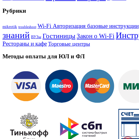
Рубрики
Wi-Fi Авторизация базовые инструкции
mikrotik
troubleshoot
знаний
Инстр
Гостиницы
Закон о Wi-Fi
ВУЗы
Рестораны и кафе
Торговые центры
Методы оплаты для ЮЛ и ФЛ