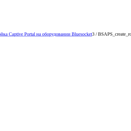
йка Captive Portal на оборудовании Bluesocket
3
/
BSAPS_create_ro