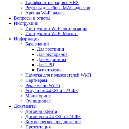
Тарифы интеграция с HRS
Роутеры для сбора MAC-адресов
Аренда Wi-Fi радара
Вопросы и ответы
Инструкции
Инструкции Wi-Fi авторизация
Инструкции Wi-Fi Магнит
Информация
База знаний
Для гостиниц
Для ресторанов
Для медицины
Для ТРЦ
Все отрасли
Памятка для пользователей Wi-Fi
Партнерам
Реклама по Wi–Fi
Услуги по 44-ФЗ и 223-ФЗ
Мониторинг
Функционал
Документы
Договор-оферта
Договор по 44-ФЗ и 223-ФЗ
Коммерческое предложение
Презентация