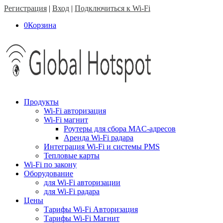
Регистрация
|
Вход
|
Подключиться к Wi-Fi
0
Корзина
Продукты
Wi-Fi авторизация
Wi-Fi магнит
Роутеры для сбора MAC-адресов
Аренда Wi-Fi радара
Интеграция Wi-Fi и системы PMS
Тепловые карты
Wi-Fi по закону
Оборудование
для Wi-Fi авторизации
для Wi-Fi радара
Цены
Тарифы Wi-Fi Авторизация
Тарифы Wi-Fi Магнит