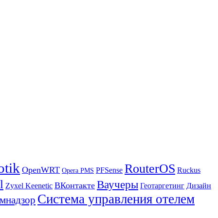
otik
RouterOS
OpenWRT
PFSense
Ruckus
Opera PMS
l
Ваучеры
ВКонтакте
Zyxel Keenetic
Геотаргетинг
Дизайн
Система управления отелем
мнадзор