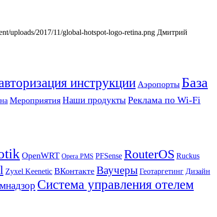
tent/uploads/2017/11/global-hotspot-logo-retina.png
Дмитрий
База
 авторизация инструкции
Аэропорты
Реклама по Wi-Fi
Наши продукты
Мероприятия
на
otik
RouterOS
OpenWRT
PFSense
Ruckus
Opera PMS
l
Ваучеры
ВКонтакте
Zyxel Keenetic
Геотаргетинг
Дизайн
Система управления отелем
мнадзор