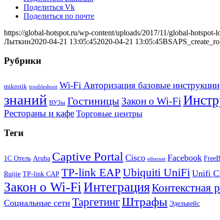
Поделиться Vk
Поделиться по почте
https://global-hotspot.ru/wp-content/uploads/2017/11/global-hotspot-l
Лыткин
2020-04-21 13:05:45
2020-04-21 13:05:45
BSAPS_create_rol
Рубрики
Wi-Fi Авторизация базовые инструкции
mikrotik
troubleshoot
знаний
Инстр
Гостиницы
Закон о Wi-Fi
ВУЗы
Рестораны и кафе
Торговые центры
Теги
Captive Portal
Cisco
Facebook
1С Отель
Aruba
Free
ethernet
TP-link EAP
Ubiquiti UniFi
Unifi C
Ruijie
TP-link CAP
Закон о Wi-Fi
Интеграция
Контекстная 
Штрафы
Таргетинг
Социальные сети
Эдельвейс