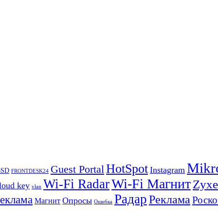
Mikr
HotSpot
Guest Portal
Instagram
BSD
FRONTDESK24
Wi-Fi Магнит
Wi-Fi Radar
Zyxe
loud key
vlan
Радар
Реклама
реклама
Роско
Опросы
Магнит
Ошибка