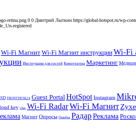
ogo-retina.png
0
0
Дмитрий Лыткин
https://global-hotspot.ru/wp-con
e_Un-registered
Wi-Fi
Wi-Fi Магнит
Wi-Fi Магнит инструкции
укции
Маркетинг
Медици
Инструкции для гостей
Кинотеатры
Mikr
HotSpot
Guest Portal
Instagram
BSD
FRONTDESK24
Wi-Fi Магнит
Wi-Fi Radar
Zyxe
loud key
vlan
Радар
Реклама
реклама
Роско
Опросы
Магнит
Ошибка