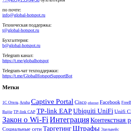
по почте:
info@global-hotspot.ru
Техническая поддержка:
t@global-hotspot.ru
Бухгалтерия:
b@global-hotspot.ru
Telegram канал:
https://t.me/globalhotspot
Telegram-чат техподдержки:
https://t.me/GlobalHotspotSupportBot
Метки
Captive Portal
Cisco
Facebook
1С Отель
Aruba
Free
ethernet
TP-link EAP
Ubiquiti UniFi
Unifi C
Ruijie
TP-link CAP
Закон о Wi-Fi
Интеграция
Контекстная 
Штрафы
Таргетинг
Социальные сети
Эдельвейс