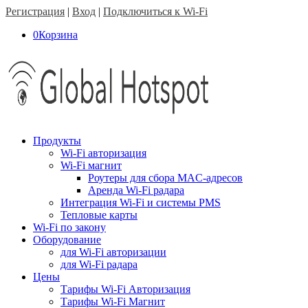
Регистрация
|
Вход
|
Подключиться к Wi-Fi
0
Корзина
Продукты
Wi-Fi авторизация
Wi-Fi магнит
Роутеры для сбора MAC-адресов
Аренда Wi-Fi радара
Интеграция Wi-Fi и системы PMS
Тепловые карты
Wi-Fi по закону
Оборудование
для Wi-Fi авторизации
для Wi-Fi радара
Цены
Тарифы Wi-Fi Авторизация
Тарифы Wi-Fi Магнит