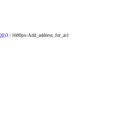
00)
3
/
1600px-Add_address_for_acl