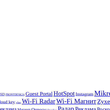
Mikr
HotSpot
Guest Portal
Instagram
BSD
FRONTDESK24
Wi-Fi Магнит
Wi-Fi Radar
Zyxe
loud key
vlan
Радар
Реклама
реклама
Роско
Опросы
Магнит