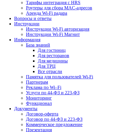
Тарифы интеграция с HRS
Роутеры для сбора MAC-адресов
Аренда Wi-Fi радара
Вопросы и ответы
Инструкции
Инструкции Wi-Fi авторизация
Инструкции Wi-Fi Магнит
Информация
База знаний
Для гостиниц
Для ресторанов
Для медицины
Для ТРЦ
Все отрасли
Памятка для пользователей Wi-Fi
Партнерам
Реклама по Wi–Fi
Услуги по 44-ФЗ и 223-ФЗ
Мониторинг
Функционал
Документы
Договор-оферта
Договор по 44-ФЗ и 223-ФЗ
Коммерческое предложение
Презентация