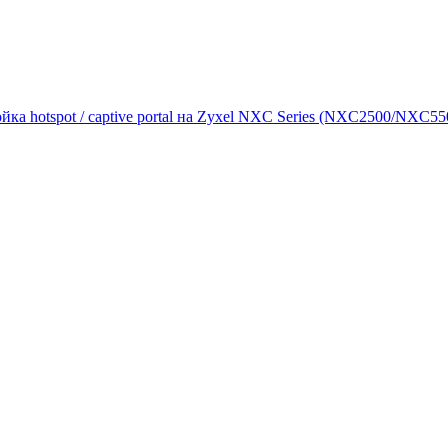
йка hotspot / captive portal на Zyxel NXC Series (NXC2500/NXC55