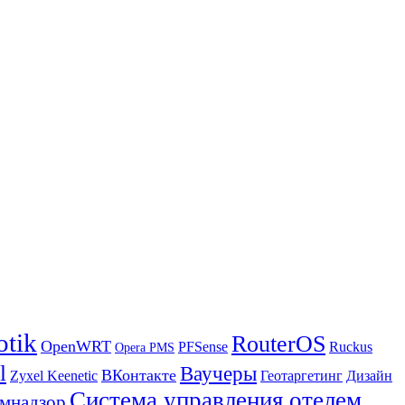
otik
RouterOS
OpenWRT
PFSense
Ruckus
Opera PMS
l
Ваучеры
ВКонтакте
Zyxel Keenetic
Геотаргетинг
Дизайн
Система управления отелем
мнадзор