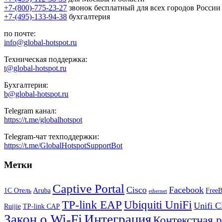
+7-(800)-775-23-27
звонок бесплатный для всех городов России
+7-(495)-133-94-38
бухгалтерия
по почте:
info@global-hotspot.ru
Техническая поддержка:
t@global-hotspot.ru
Бухгалтерия:
b@global-hotspot.ru
Telegram канал:
https://t.me/globalhotspot
Telegram-чат техподдержки:
https://t.me/GlobalHotspotSupportBot
Метки
Captive Portal
Cisco
Facebook
1С Отель
Aruba
Free
ethernet
TP-link EAP
Ubiquiti UniFi
Unifi C
Ruijie
TP-link CAP
Закон о Wi-Fi
Интеграция
Контекстная 