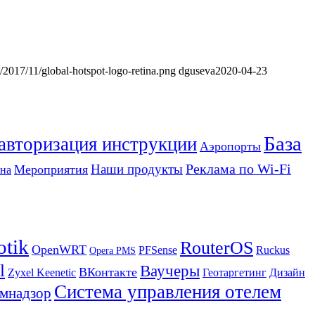
s/2017/11/global-hotspot-logo-retina.png
dguseva
2020-04-23
База
 авторизация инструкции
Аэропорты
Реклама по Wi-Fi
Наши продукты
Мероприятия
на
otik
RouterOS
OpenWRT
PFSense
Ruckus
Opera PMS
l
Ваучеры
ВКонтакте
Zyxel Keenetic
Геотаргетинг
Дизайн
Система управления отелем
мнадзор