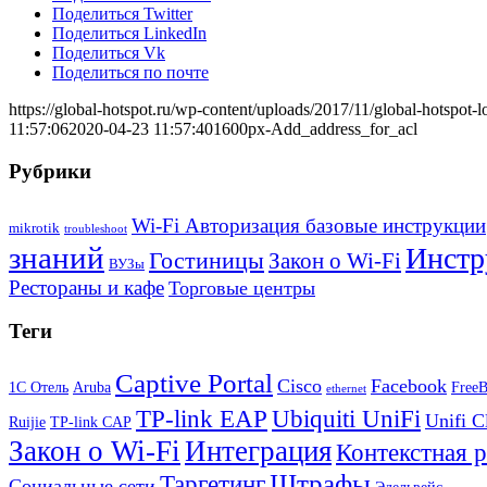
Поделиться Twitter
Поделиться LinkedIn
Поделиться Vk
Поделиться по почте
https://global-hotspot.ru/wp-content/uploads/2017/11/global-hotspot-l
11:57:06
2020-04-23 11:57:40
1600px-Add_address_for_acl
Рубрики
Wi-Fi Авторизация базовые инструкции
mikrotik
troubleshoot
знаний
Инстр
Гостиницы
Закон о Wi-Fi
ВУЗы
Рестораны и кафе
Торговые центры
Теги
Captive Portal
Cisco
Facebook
1С Отель
Aruba
Free
ethernet
TP-link EAP
Ubiquiti UniFi
Unifi C
Ruijie
TP-link CAP
Закон о Wi-Fi
Интеграция
Контекстная 
Штрафы
Таргетинг
Социальные сети