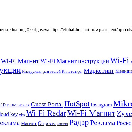
ogo-retina.png
0
0
dguseva
https://global-hotspot.ru/wp-content/upload
Wi-Fi
Wi-Fi Магнит
Wi-Fi Магнит инструкции
укции
Маркетинг
Медици
Инструкции для гостей
Кинотеатры
Mikr
HotSpot
Guest Portal
Instagram
BSD
FRONTDESK24
Wi-Fi Магнит
Wi-Fi Radar
Zyxe
loud key
vlan
Радар
Реклама
реклама
Роско
Опросы
Магнит
Ошибка