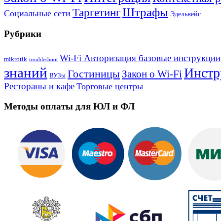
Штрафы
Таргетинг
Социальные сети
Эдельвейс
Рубрики
Wi-Fi Авторизация базовые инструкции
mikrotik
troubleshoot
знаний
Инстр
Гостиницы
Закон о Wi-Fi
ВУЗы
Рестораны и кафе
Торговые центры
Методы оплаты для ЮЛ и ФЛ